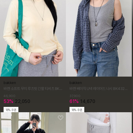
bakken
bakken
바켄 소프트 무지 루즈핏 긴팔 티셔츠 BK4318 (4COLOR)
바켄 베이직 U넥 레이어드 나시 BK4322 (5COLOR)
46,900
37,900
53%
22,050
61%
14,670
18% 쿠폰
18% 쿠폰