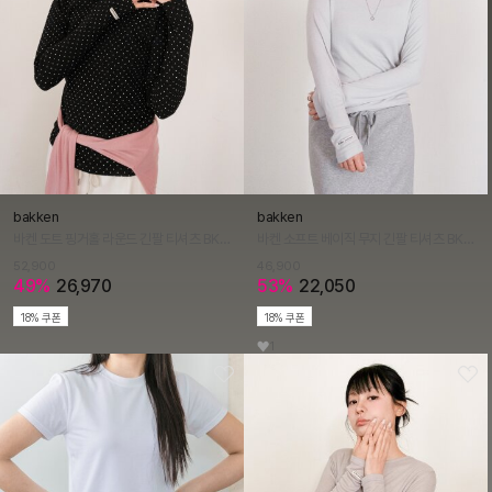
bakken
bakken
바켄 도트 핑거홀 라운드 긴팔 티셔츠 BK4314 (2COLOR)
바켄 소프트 베이직 무지 긴팔 티셔츠 BK4308 (4COLOR)
52,900
46,900
49%
26,970
53%
22,050
18% 쿠폰
18% 쿠폰
1