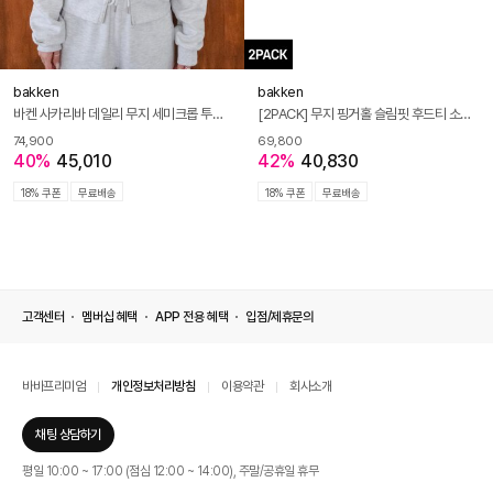
bakken
bakken
바켄 사카리바 데일리 무지 세미크롭 투웨이 후드집업 BK7974 (3COLOR)
[2PACK] 무지 핑거홀 슬림핏 후드티 소프트 래글런 반팔 티셔츠 2종 패키지
74,900
69,800
40%
45,010
42%
40,830
18% 쿠폰
무료배송
18% 쿠폰
무료배송
고객센터
멤버십 혜택
APP 전용 혜택
입점/제휴문의
바바프리미엄
개인정보처리방침
이용약관
회사소개
채팅 상담하기
평일 10:00 ~ 17:00 (점심 12:00 ~ 14:00), 주말/공휴일 휴무