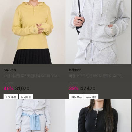
bakken
bakken
바켄 미니멀 루즈핏 헨리넥 후드티 BK4316 (4COLOR)
바켄 소프트 텐션 하이넥 투웨이 후드집업 BK7973 (3COLOR)
57,900
77,900
46%
31,070
39%
47,470
18% 쿠폰
무료배송
18% 쿠폰
무료배송