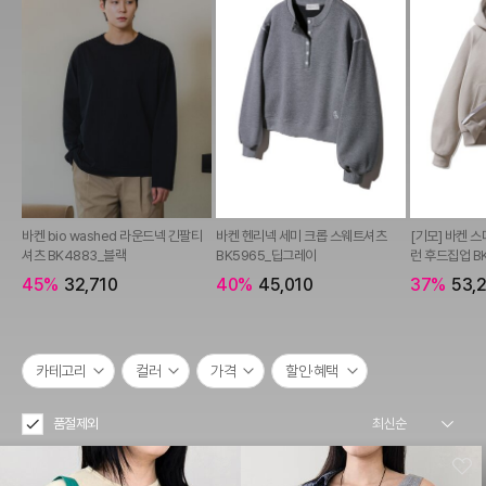
바켄 bio washed 라운드넥 긴팔티
바켄 헨리넥 세미 크롭 스웨트셔츠
[기모] 바켄 
셔츠 BK4883_블랙
BK5965_딥그레이
런 후드집업 B
45%
32,710
40%
45,010
37%
53,2
카테고리
컬러
가격
할인·혜택
품절제외