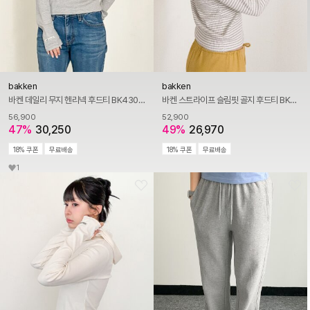
bakken
bakken
바켄 데일리 무지 헨리넥 후드티 BK4304 (3COLOR)
바켄 스트라이프 슬림핏 골지 후드티 BK4303 (4COLOR)
56,900
52,900
47%
30,250
49%
26,970
18% 쿠폰
무료배송
18% 쿠폰
무료배송
1