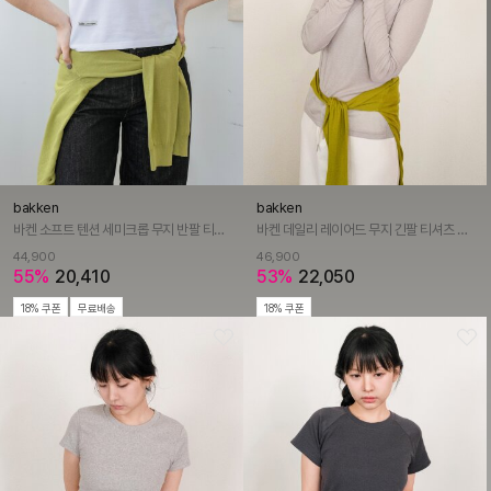
bakken
bakken
바켄 소프트 텐션 세미크롭 무지 반팔 티셔츠 BK4310 (4COLOR)
바켄 데일리 레이어드 무지 긴팔 티셔츠 BK4307 (5COLOR)
44,900
46,900
55%
20,410
53%
22,050
18% 쿠폰
무료배송
18% 쿠폰