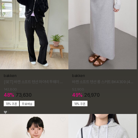
bakken
bakken
[SET] 바켄 소프트 텐션 하이넥 투웨이 후드집업 텐션 부츠컷 트레이닝 팬츠 셋업
바켄 소프트 텐션 롱 스커트 BK4309 (4COLOR)
142,800
52,900
48%
73,630
49%
26,970
18% 쿠폰
무료배송
18% 쿠폰
1