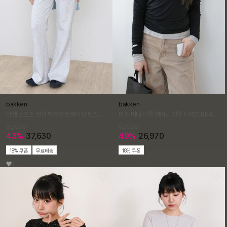
bakken
bakken
바켄 소프트 텐션 부츠컷 트레이닝 팬츠 BK4315 (3COLOR)
바켄 미니 버튼 헨리넥 긴팔 티셔츠 BK4311 (3COLOR)
65,900
52,900
43%
37,630
49%
26,970
18% 쿠폰
무료배송
18% 쿠폰
1