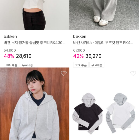
bakken
bakken
바켄 무지 핑거홀 슬림핏 후드티 BK4301 (4COLOR)
바켄 사카리바 데일리 부츠컷 팬츠 BK4312 (3COLOR)
54,900
67,900
48%
28,610
42%
39,270
18% 쿠폰
무료배송
18% 쿠폰
무료배송