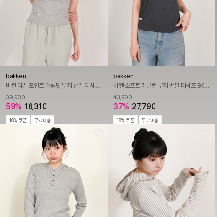
bakken
bakken
바켄 라벨 포인트 슬림핏 무지 반팔 티셔츠 BK4306 (4COLOR)
바켄 소프트 래글런 무지 반팔 티셔츠 BK4305 (3COLOR)
39,900
43,900
59%
16,310
37%
27,790
18% 쿠폰
무료배송
18% 쿠폰
무료배송