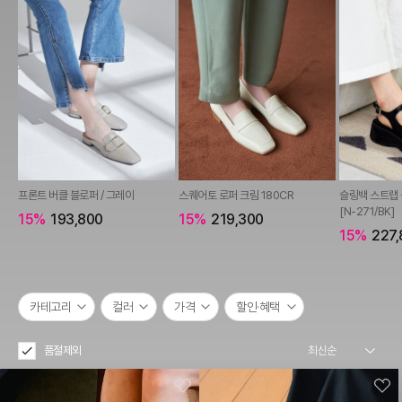
프론트 버클 블로퍼 / 그레이
스퀘어토 로퍼 크림 180CR
슬링백 스트랩 
[N-271/BK]
15%
193,800
15%
219,300
15%
227,
카테고리
컬러
가격
할인·혜택
품절제외