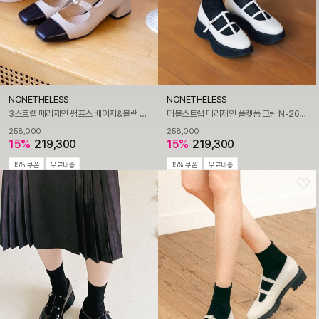
NONETHELESS
NONETHELESS
3스트랩 메리제인 펌프스 베이지&블랙 N-272/BG
더블스트랩 메리제인 플랫폼 크림 N-268/CR
258,000
258,000
15%
219,300
15%
219,300
15% 쿠폰
무료배송
15% 쿠폰
무료배송