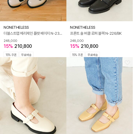
NONETHELESS
NONETHELESS
더블스트랩 메리제인 플랫 베이지 N-234/BG
프론트 솔 버클 로퍼 블랙 N-226/BK
248,000
248,000
15%
210,800
15%
210,800
15% 쿠폰
무료배송
15% 쿠폰
무료배송