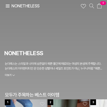
0
NONETHELESS
NONETHELESS
논더레스는 스타일과 나이에 상관없이 예쁜 물건에 매료되는 여성의 본성에 주목합니다.
논더레스의 아이덴티티인 은 단순한 성별이나 세일즈 포인트가 아닌, 누구나처럼 “예쁜
물건”을 좋아하는 여성으로서의 디자이너 자신이 반영된 모습입니다. 논더레스는 라는
더보기
컨셉을 단순한 복고스타일이 아닌 편안함이라는 가치로 재해석합니다. 도쿄와 런던에서
슈즈 디자인 & 메이킹을 전공한 디자이너가 디자인은 물론 패턴과 메이킹 등 모든 과정에
직접 참여하며, 국내 장인의 우수한 기술과 협업하여 시간이 지날수록 가치를 더해가는 브
랜드를 지향합니다.
모두가 주목하는 베스트 아이템
1
2
3