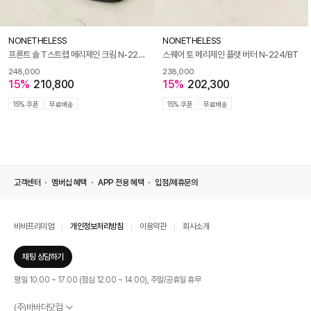
NONETHELESS
NONETHELESS
프론트 솔 T스트랩 메리제인 크림 N-225/CR
스퀘어 토 메리제인 플랫 버터 N-224/BT
248,000
238,000
15%
210,800
15%
202,300
15% 쿠폰
무료배송
15% 쿠폰
무료배송
고객센터
멤버십 혜택
APP 전용 혜택
입점/제휴문의
바바프리미엄
개인정보처리방침
이용약관
회사소개
채팅 상담하기
평일 10:00 ~ 17:00 (점심 12:00 ~ 14:00), 주말/공휴일 휴무
(주)바바더닷컴