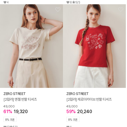
4
6
5
(1)
ZERO STREET
ZERO STREET
[2컬러] 엔젤 반팔 티셔츠
[2컬러] 제로아카이브 반팔 티셔츠
49,000
49,000
61%
19,320
59%
20,240
8% 쿠폰
8% 쿠폰