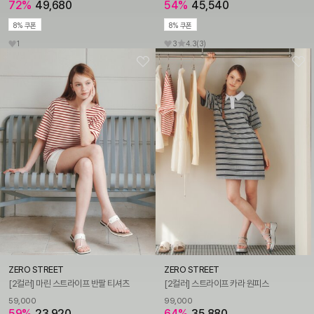
72%
49,680
54%
45,540
8% 쿠폰
8% 쿠폰
1
3
4.3
(3)
ZERO STREET
ZERO STREET
[2컬러] 마린 스트라이프 반팔 티셔츠
[2컬러] 스트라이프 카라 원피스
59,000
99,000
59%
23,920
64%
35,880