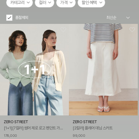
카테고리
컬러
가격
할인·혜택
품절제외
ZERO STREET
ZERO STREET
[1+1][7컬러] 썸머 제로 로고 펜던트 가디건
[2컬러] 플레어 데님 스커트
178,000
99,000