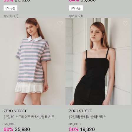
8% 쿠폰
8% 쿠폰
7
5
(3)
8
5
(1)
ZERO STREET
ZERO STREET
[2컬러] 스트라이프 카라 반팔 티셔츠
[2컬러] 클래식 슬리브리스
89,000
39,000
60%
35,880
50%
19,320