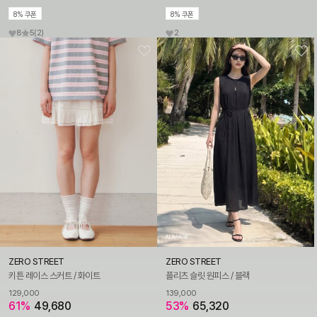
8% 쿠폰
8% 쿠폰
8
5
(2)
2
ZERO STREET
ZERO STREET
키튼 레이스 스커트 / 화이트
플리츠 슬릿 원피스 / 블랙
129,000
139,000
61%
49,680
53%
65,320