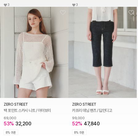
3
3
ZERO STREET
ZERO STREET
백 포인트 스카시 니트 / 아이보리
카프리 데님 팬츠 / 딥인디고
69,000
99,000
53%
32,200
52%
47,840
8% 쿠폰
8% 쿠폰