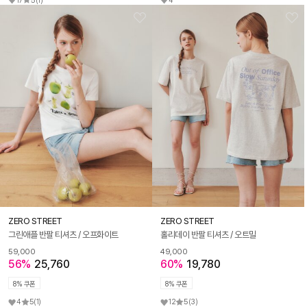
17
5
(1)
4
ZERO STREET
ZERO STREET
그린애플 반팔 티셔츠 / 오프화이트
홀리데이 반팔 티셔츠 / 오트밀
59,000
49,000
56%
25,760
60%
19,780
8% 쿠폰
8% 쿠폰
4
5
(1)
12
5
(3)