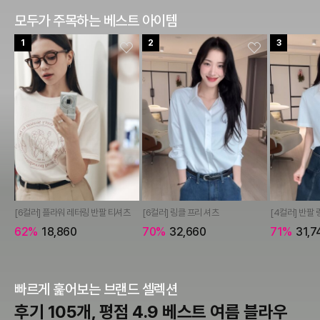
모두가 주목하는 베스트 아이템
1
2
3
[6컬러] 플라워 레터링 반팔 티셔츠
[6컬러] 링클 프리 셔츠
[4컬러] 반팔 
62%
18,860
70%
32,660
71%
31,7
빠르게 훑어보는 브랜드 셀렉션
후기 105개, 평점 4.9 베스트 여름 블라우