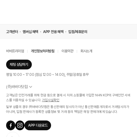
고객센터
멤버십 혜택
APP 전용 혜택
입점/제휴문의
바바프리미엄
개인정보처리방침
이용약관
회사소개
채팅 상담하기
평일 10:00 ~ 17:00 (점심 12:00 ~ 14:00), 주말/공휴일 휴무
(주)바바더닷컴
서울특별시 서초구 신반포로 339, 논현빌딩 (대표이사 : 문인식)
고객님은 안전거래를 위해 현금 등으로 결제 시 저희 쇼핑몰에 가입한 NHN KCP의 구매안전 서비
사업자 등록번호 569-86-01308
스를 이용하실 수 있습니다.
가입사실확인
통신판매업신고번호 제 2019 - 서울 서초 - 1268호
일부 상품의 경우 ㈜바바더닷컴은 통신판매의 당사자가 아닌 통신판매중개자로서 거래당사자가
개인정보관리책임자 : 김효영
아니며, 입점 판매사가 등록한 상품정보 및 거래 등의 책임은 해당 판매자에게 있습니다.
인증범위
온라인 쇼핑몰 서비스(바바더닷컴)
APP 다운로드
유효기간
2024.07.17 ~ 2027.07.16