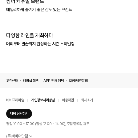
썸머 캐주얼 브랜드
데일리하게 즐기기 좋은 감도 있는 브랜드
다양한 라인을 개최하다
머리부터 발끝까지 완성하는 시즌 스타일링
고객센터
멤버십 혜택
APP 전용 혜택
입점/제휴문의
바바프리미엄
개인정보처리방침
이용약관
회사소개
채팅 상담하기
평일 10:00 ~ 17:00 (점심 12:00 ~ 14:00), 주말/공휴일 휴무
(주)바바더닷컴