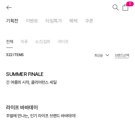
0
기획전
이벤트
타임특가
혜택
쿠폰
전체
의류
슈즈/잡화
라이프
322
ITEMS
브랜드선택
SUMMER FINALE
긴 여름의 시작, 클리어런스 세일
라이프 바바데이
주말에 만나는, 인기 라이프 브랜드 바바데이!