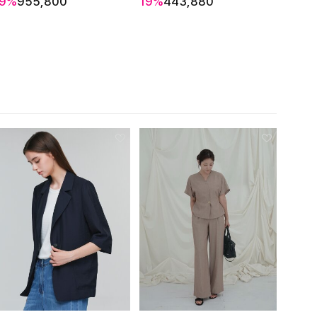
19%
955,800
19%
443,880
46%