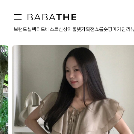
브랜드
셀렉티드
베스트
신상
아울렛
기획전
쇼룸
숏핑
매거진
리