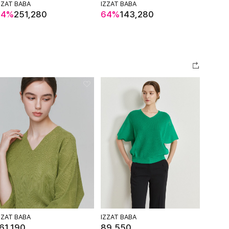
ZZAT BABA
IZZAT BABA
LeZE
64%
251,280
64%
143,280
62%
ZZAT BABA
IZZAT BABA
61,190
89,550