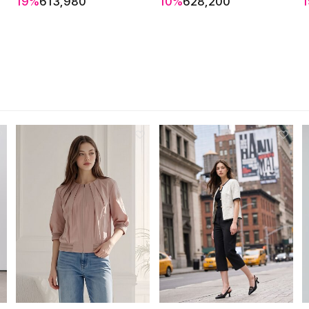
19%
613,980
10%
628,200