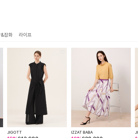
방&잡화
라이프
JIGOTT
IZZAT BABA
J