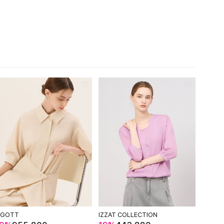
IGOTT
IZZAT COLLECTION
THE I