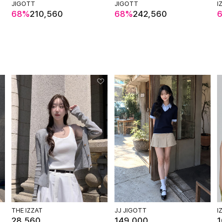
JIGOTT
JIGOTT
I
68%
210,560
68%
242,560
THE IZZAT
JJ JIGOTT
I
28,560
149,000
1