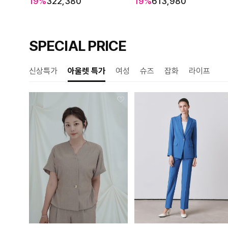
19%
322,380
19%
613,980
SPECIAL PRICE
신상특가
아울렛 특가
여성
슈즈
잡화
라이프