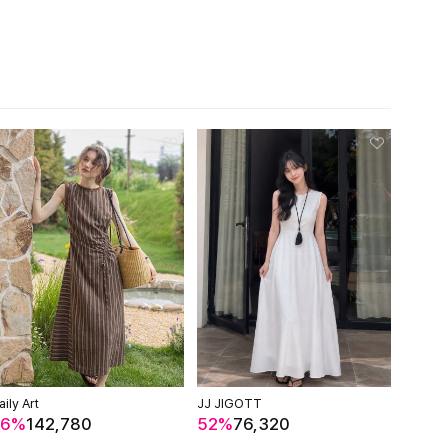
aily Art
JJ JIGOTT
JIGO
26%
142,780
52%
76,320
64%