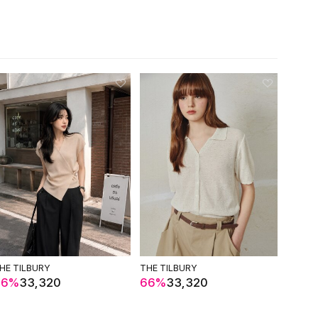
HE TILBURY
THE TILBURY
wagen
66%
33,320
66%
33,320
67%