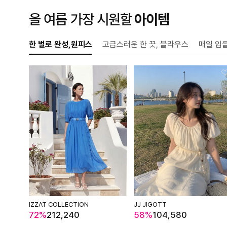
올 여름 가장 시원할
아이템
한 벌로 완성,원피스
고급스러운 한 끗, 블라우스
매일 입
IZZAT COLLECTION
JJ JIGOTT
72%
212,240
58%
104,580