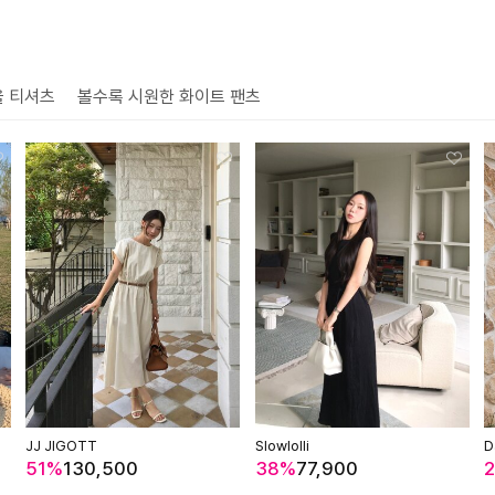
을 티셔츠
볼수록 시원한 화이트 팬츠
JJ JIGOTT
Slowlolli
D
51%
130,500
38%
77,900