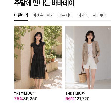
주말에 만나는
바바데이
더틸버리
바겐슈타이거
리본제이
히키스
시라쿠스
THE TILBURY
THE TILBURY
75%
89,250
66%
121,720