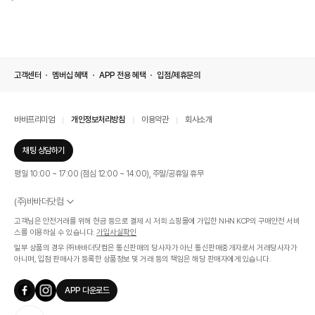
고객센터
멤버십 혜택
APP 전용 혜택
입점/제휴문의
바바프리미엄
개인정보처리방침
이용약관
회사소개
채팅 상담하기
평일 10:00 ~ 17:00 (점심 12:00 ~ 14:00), 주말/공휴일 휴무
(주)바바더닷컴
서울특별시 서초구 신반포로 339, 논현빌딩 (대표이사 : 문인식)
고객님은 안전거래를 위해 현금 등으로 결제 시 저희 쇼핑몰에 가입한 NHN KCP의 구매안전 서비
사업자 등록번호 569-86-01308
스를 이용하실 수 있습니다.
가입사실확인
통신판매업신고번호 제 2019 - 서울 서초 - 1268호
일부 상품의 경우 ㈜바바더닷컴은 통신판매의 당사자가 아닌 통신판매중개자로서 거래당사자가
개인정보관리책임자 : 김효영
아니며, 입점 판매사가 등록한 상품정보 및 거래 등의 책임은 해당 판매자에게 있습니다.
인증범위
온라인 쇼핑몰 서비스(바바더닷컴)
APP 다운로드
유효기간
2024.07.17 ~ 2027.07.16