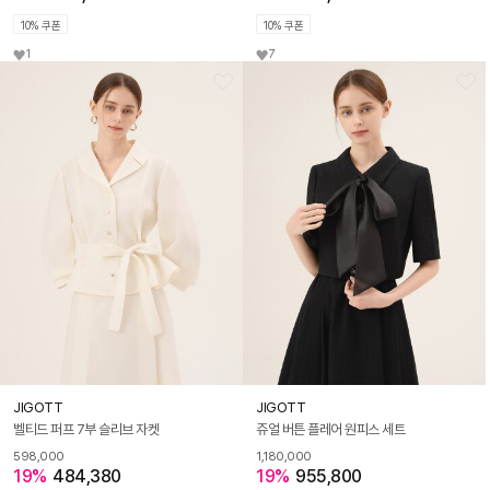
10% 쿠폰
10% 쿠폰
1
7
JIGOTT
JIGOTT
벨티드 퍼프 7부 슬리브 자켓
쥬얼 버튼 플레어 원피스 세트
598,000
1,180,000
19%
484,380
19%
955,800