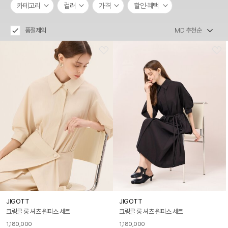
카테고리
컬러
가격
할인·혜택
품절제외
JIGOTT
JIGOTT
크링클 롱 셔츠 원피스 세트
크링클 롱 셔츠 원피스 세트
1,180,000
1,180,000