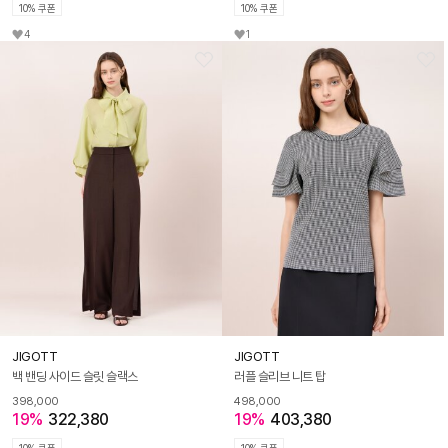
10% 쿠폰
10% 쿠폰
4
1
JIGOTT
JIGOTT
백 밴딩 사이드 슬릿 슬랙스
러플 슬리브 니트 탑
398,000
498,000
19%
322,380
19%
403,380