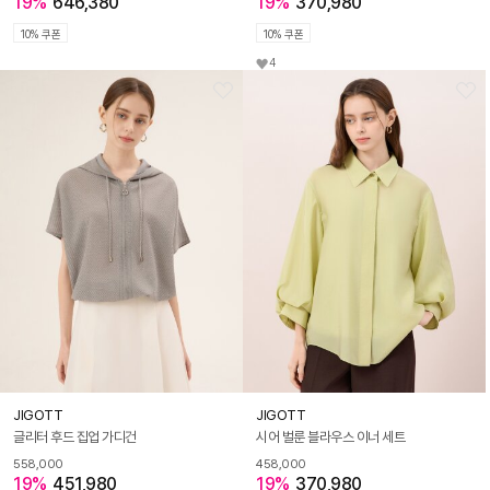
19%
646,380
19%
370,980
10% 쿠폰
10% 쿠폰
4
JIGOTT
JIGOTT
글리터 후드 집업 가디건
시어 벌룬 블라우스 이너 세트
558,000
458,000
19%
451,980
19%
370,980