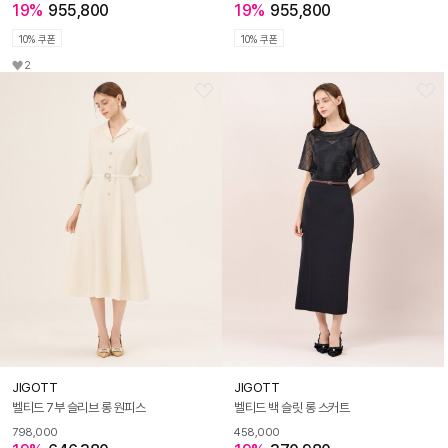
19%
955,800
19%
955,800
10% 쿠폰
10% 쿠폰
2
JIGOTT
JIGOTT
벨티드 7부 슬리브 롱 원피스
벨티드 백 슬릿 롱 스커트
798,000
458,000