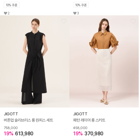
10% 쿠폰
10% 쿠폰
2
3
JIGOTT
JIGOTT
버튼업 슬리브리스 롱 원피스 세트
패턴 레이어 롱 스커트
758,000
458,000
19%
613,980
19%
370,980