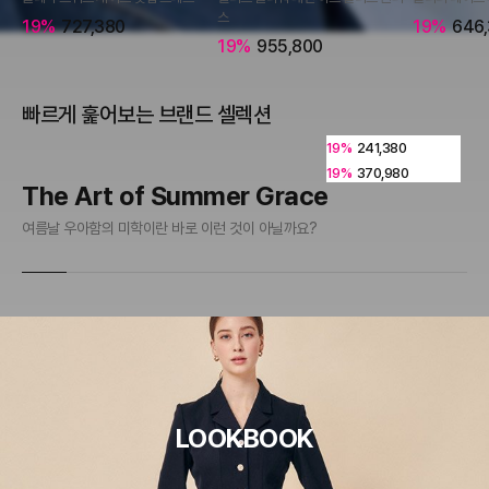
스
19%
727,380
19%
646,
19%
955,800
빠르게 훑어보는 브랜드 셀렉션
19%
241,380
19%
370,980
The Art of Summer Grace
J
여름날 우아함의 미학이란 바로 이런 것이 아닐까요?
일상
LOOKBOOK