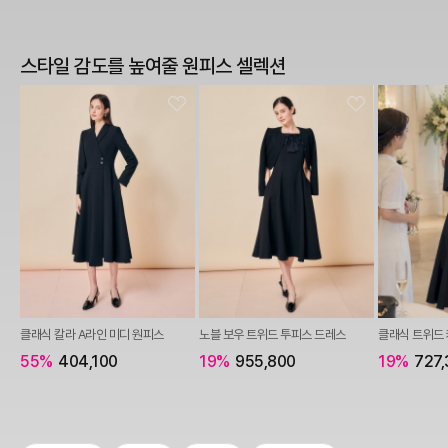
스타일 감도를 높여줄 원피스 셀렉션
클래식 칼라 A라인 미디 원피스
노블 보우 트위드 투피스 드레스
클래식 트위드
55%
404,100
19%
955,800
19%
727,