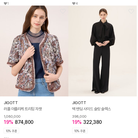
1
4
JIGOTT
JIGOTT
러플 아플리케 트리밍 자켓
백 밴딩 사이드 슬릿 슬랙스
1,080,000
398,000
19%
874,800
19%
322,380
10% 쿠폰
10% 쿠폰