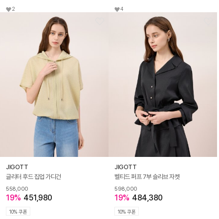
2
4
JIGOTT
JIGOTT
글리터 후드 집업 가디건
벨티드 퍼프 7부 슬리브 자켓
558,000
598,000
19%
451,980
19%
484,380
10% 쿠폰
10% 쿠폰