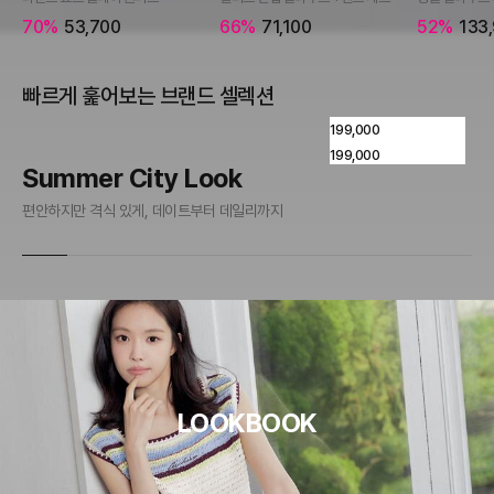
70%
53,700
66%
71,100
52%
133
빠르게 훑어보는 브랜드 셀렉션
199,000
199,000
Summer City Look
M
편안하지만 격식 있게, 데이트부터 데일리까지
안 
LOOKBOOK