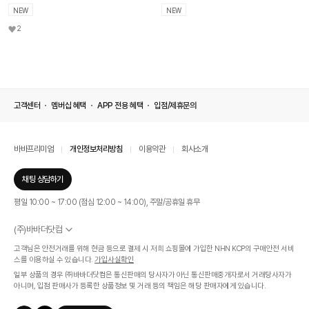
NEW
NEW
2
고객센터
멤버십 혜택
APP 전용 혜택
입점/제휴문의
바바프리미엄
개인정보처리방침
이용약관
회사소개
채팅 상담하기
평일 10:00 ~ 17:00 (점심 12:00 ~ 14:00), 주말/공휴일 휴무
(주)바바더닷컴
서울특별시 서초구 신반포로 339, 논현빌딩 (대표이사 : 문인식)
고객님은 안전거래를 위해 현금 등으로 결제 시 저희 쇼핑몰에 가입한 NHN KCP의 구매안전 서비
사업자 등록번호 569-86-01308
스를 이용하실 수 있습니다.
가입사실확인
통신판매업신고번호 제 2019 - 서울 서초 - 1268호
일부 상품의 경우 ㈜바바더닷컴은 통신판매의 당사자가 아닌 통신판매중개자로서 거래당사자가
개인정보관리책임자 : 김효영
아니며, 입점 판매사가 등록한 상품정보 및 거래 등의 책임은 해당 판매자에게 있습니다.
인증범위
온라인 쇼핑몰 서비스(바바더닷컴)