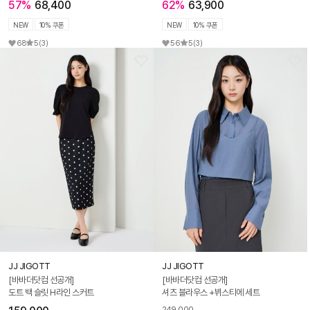
57%
68,400
62%
63,900
NEW
10% 쿠폰
NEW
10% 쿠폰
68
5
(3)
56
5
(3)
JJ JIGOTT
JJ JIGOTT
[바바더닷컴 선공개]
[바바더닷컴 선공개]
도트 백 슬릿 H라인 스커트
셔츠 블라우스 +뷔스티에 세트
249,000