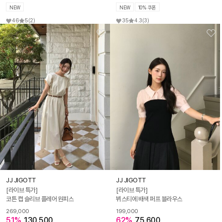
NEW
NEW
10% 쿠폰
46
5
(2)
35
4.3
(3)
JJ JIGOTT
JJ JIGOTT
[라이브 특가]
[라이브 특가]
코튼 캡 슬리브 플레어 원피스
뷔스티에 배색 퍼프 블라우스
269,000
199,000
51%
130,500
62%
75,600