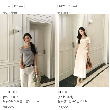
NEW
10% 쿠폰
NEW
10% 쿠폰
243
5
(8)
53
5
(7)
JJ JIGOTT
JJ JIGOTT
[라이브 특가]
[라이브 특가]
트위스트 오프 숄더 풀오버 니트
벨트 장식 랩 A라인 스커트
159,000
169,000