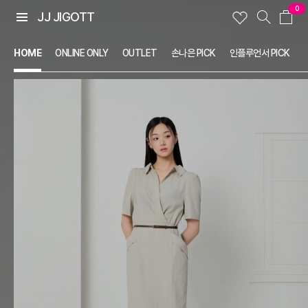
0
JJ JIGOTT
HOME
ONLINE ONLY
OUTLET
손나은 PICK
인플루언서 PICK