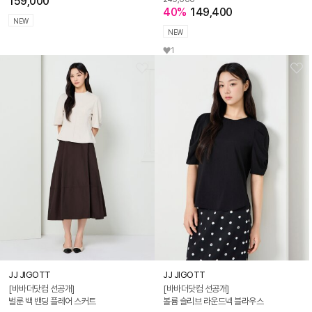
159,000
40%
149,400
NEW
NEW
1
JJ JIGOTT
JJ JIGOTT
[바바더닷컴 선공개]
[바바더닷컴 선공개]
벌룬 백 밴딩 플레어 스커트
볼륨 슬리브 라운드넥 블라우스