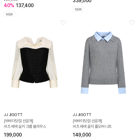
339,000
40%
137,400
NEW
NEW
JJ JIGOTT
JJ JIGOTT
[바바더닷컴 선공개]
[바바더닷컴 선공개]
셔츠 배색 실키 크롭 블라우스
셔츠 배색 골지 풀오버 니트
199,000
149,000