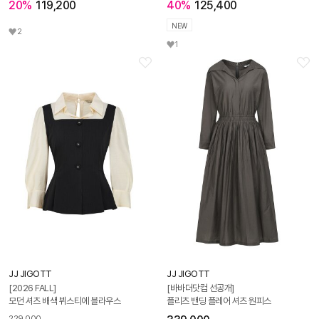
20%
119,200
40%
125,400
NEW
2
1
JJ JIGOTT
JJ JIGOTT
[2026 FALL]
[바바더닷컴 선공개]
모던 셔츠 배색 뷔스티에 블라우스
플리츠 밴딩 플레어 셔츠 원피스
229,000