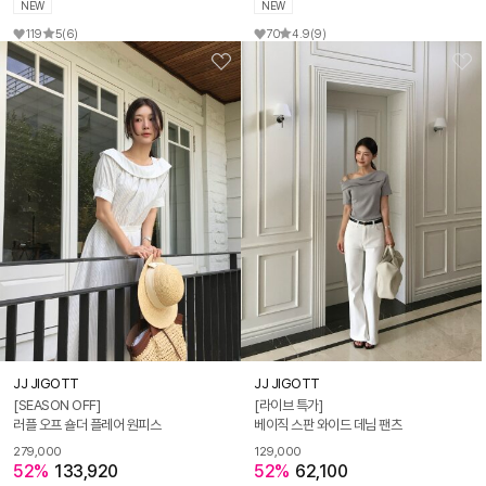
NEW
NEW
119
5
(6)
70
4.9
(9)
JJ JIGOTT
JJ JIGOTT
[SEASON OFF]
[라이브 특가]
러플 오프 숄더 플레어 원피스
베이직 스판 와이드 데님 팬츠
279,000
129,000
52%
133,920
52%
62,100