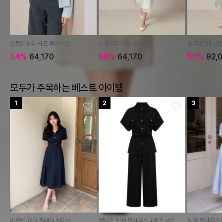
스트랩장식 셔츠 블라우스
시어 레이어드 롱스커트
백 리본 랩 니
54%
64,170
66%
64,170
56%
92,
모두가 주목하는 베스트 아이템
1
2
3
라운드 요크 플레어 원피스
벨티드 턴업 블라우스 +팬츠 세트
링클 블라우스