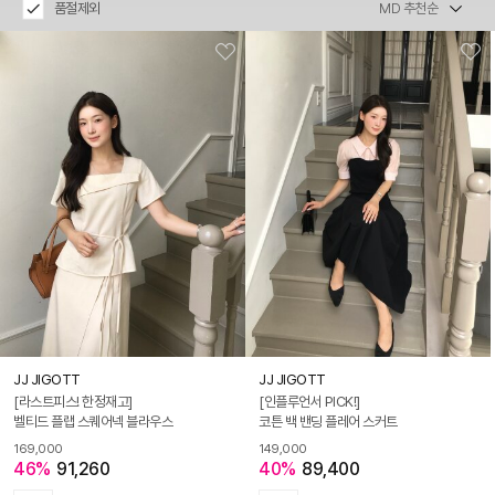
품절제외
JJ JIGOTT
JJ JIGOTT
[라스트피스! 한정재고]
[인플루언서 PICK!]
벨티드 플랩 스퀘어넥 블라우스
코튼 백 밴딩 플레어 스커트
169,000
149,000
46%
91,260
40%
89,400