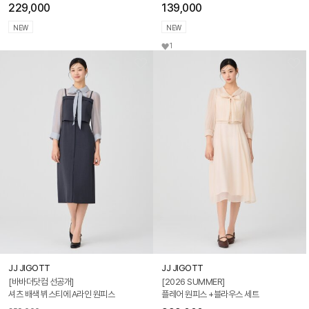
229,000
139,000
NEW
NEW
1
JJ JIGOTT
JJ JIGOTT
[바바더닷컴 선공개]
[2026 SUMMER]
셔츠 배색 뷔스티에 A라인 원피스
플레어 원피스 +블라우스 세트