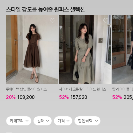
스타일 감도를 높여줄 원피스 셀렉션
투웨이 백 밴딩 플레어 원피스
시어서커 오픈 칼라 티어드 원피스
탑 레이어 플리
20%
199,200
52%
157,920
52%
205
카테고리
컬러
가격
할인·혜택