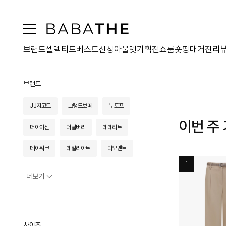
브랜드
셀렉티드
베스트
신상
아울렛
기획전
쇼룸
숏핑
매거진
리
브랜드
JJ지고트
그랭드보떼
누토프
이번 주
더아이잗
더틸버리
데데리트
데이워크
데일리아트
디모멘트
1
라쿠진
로아드로아
루즈루나
더보기
르로망
리본제이
리폼
리한
마리슈타이거
메종르하르
무드크로키
사이즈