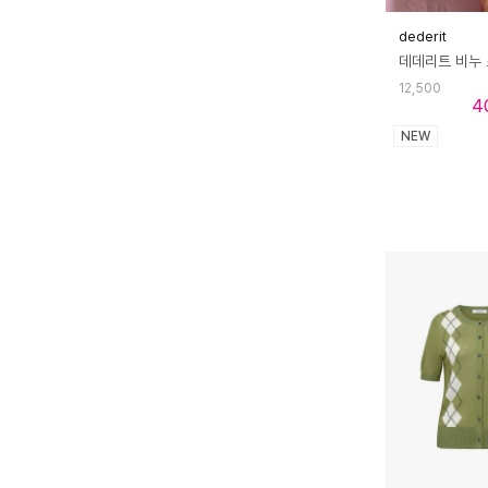
dederit
12,500
4
NEW