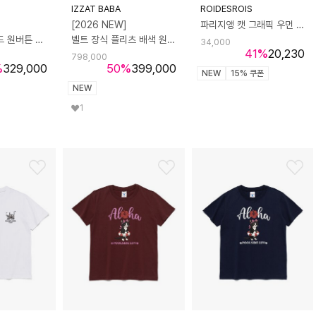
IZZAT BABA
ROIDESROIS
[2026 NEW]
파리지앵 캣 그래픽 우먼 반팔티 (와인)
슬림핏 테일러드 원버튼 재킷
벨트 장식 플리츠 배색 원피스
34,000
41
%
20,230
798,000
%
329,000
50
%
399,000
NEW
15% 쿠폰
NEW
1