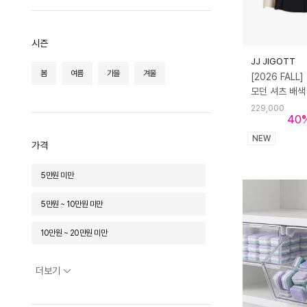
지고트
지고트(OUTLET)
지쎄
화이트
시즌
카고브로스
케어프린
켈리도나휴
JJ JIGOTT
봄
여름
가을
겨울
[2026 FALL]
코쉬
타지타
프라우드마리
프로월드컵
핑크 파인애플
한샘
229,000
40
헌터
히키스
NEW
가격
5만원 미만
5만원 ~ 10만원 미만
10만원 ~ 20만원 미만
20만원 ~ 30만원 미만
더보기
30만원 ~ 50만원 미만