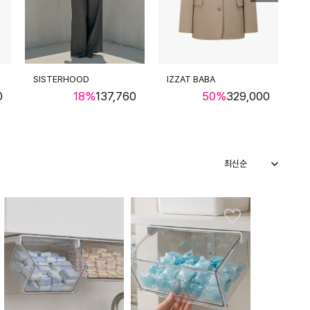
SISTERHOOD
IZZAT BABA
O
0
18%
137,760
50%
329,000