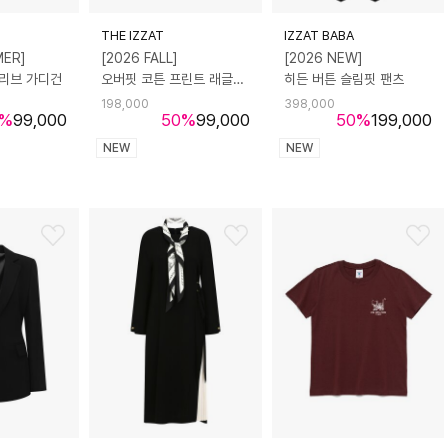
THE IZZAT
IZZAT BABA
MER]
[2026 FALL]
[2026 NEW]
슬리브 가디건
오버핏 코튼 프린트 래글런 티셔츠
히든 버튼 슬림핏 팬츠
198,000
398,000
%
99,000
50
%
99,000
50
%
199,000
NEW
NEW