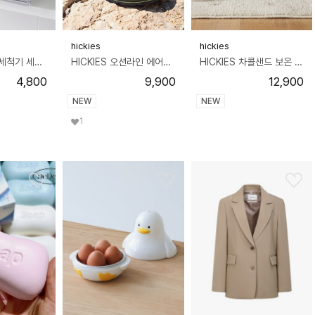
hickies
hickies
HICKIES 식기세척기 세탁기 캡슐 세제보관 싱크대 책상 슬라이딩 히든서랍
HICKIES 오션라인 에어플로우 EVA 클로그 논슬립 슬리퍼
HICKIES 차콜샌드 보온 소프트퍼 오픈토 엠보쿠션 슬리퍼
4,800
9,900
12,900
NEW
NEW
1