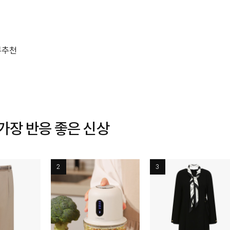
뷰
추천
 가장 반응 좋은 신상
2
3