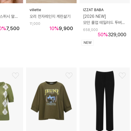
villette
IZZAT BABA
데데리트 비누 스퀴시 말랑이 쫀득볼 슬라임 슬랑이 asmr 스트레스볼 장난감 인싸 생일 친구 커플 쓸데없는 선물
오리 전자레인지 계란삶기
[2026 NEW]
모던 롤업 테일러드 투버튼 재킷
11,000
0
%
7,500
10
%
9,900
658,000
50
%
329,000
NEW