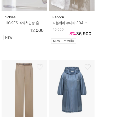
hickies
Reborn.J
HICKIES 식약처인증 홈카페 슬림 인퓨저 사무실 티보틀 카페 물병 1100ml
리본제이 무디타 304 스텐 욕실 걸이형 수납 바스켓 (수건걸이 포함) / 무타공 화장실 정리 선반
12,000
40,000
8
%
36,900
NEW
NEW
무료배송