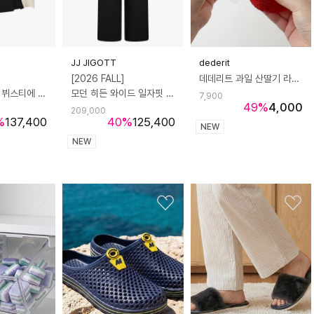
JJ JIGOTT
dederit
[2026 FALL]
데데리트 과일 산딸기 라즈베리 말랑이 스퀴시 쫀득볼 슬라임 슬랑이 asmr 스트레스볼 장난감 생일 친구 커플 쓸데없는 선물
모던 셔츠 배색 뷔스티에 블라우스
모던 히든 와이드 일자핏 팬츠
7,900
49
%
4,000
209,000
%
137,400
40
%
125,400
NEW
NEW