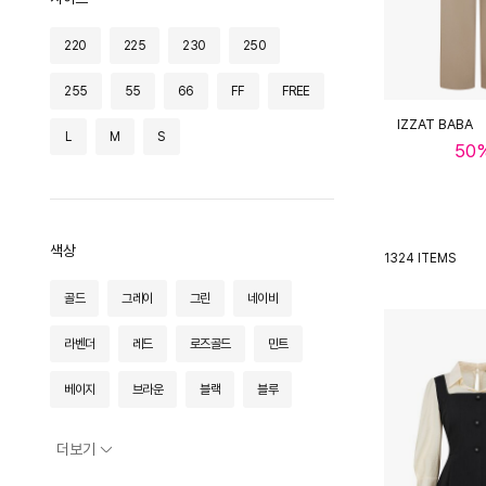
바겐슈타이거
베이비팜
벨류엣
220
225
230
250
비올셋
빌레뜨
빌리버스
255
55
66
FF
FREE
스너그유
슬로우롤리
시라쿠스
IZZAT BABA
L
M
S
50
시스터후드
심플레트로
쎄무아듀
아디다스
아이잗바바
아이잗바바(OUTLET)
아이잗컬렉션
색상
1324 ITEMS
아이잗컬렉션(OUTLET)
알도
어썸듀
골드
그레이
그린
네이비
에어로코드
에티튜드엘
엘르 주얼리
라벤더
레드
로즈골드
민트
엘리뷰
엘케이트
오드리
오브엠
베이지
브라운
블랙
블루
온기브
울랄라파자마
웬스데이딜라잇
스카이블루
실버
옐로우
오렌지
더보기
이에이에
인블룸
제로스트릿
와인
카키
퍼플
핑크