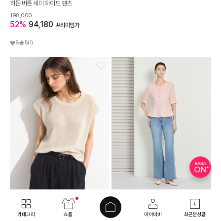
히든 버튼 세미 와이드 팬츠
198,000
52%
94,180
프리미엄가
8
5
(1)
THE IZZAT
THE IZZAT
[2026 SUMMER]
[2026 SUMMER]
카테고리
쇼룸
마이바바
최근본상품
린넨 스팽글 캡 슬리브 니트
스판 워싱 부츠컷 데님 팬츠