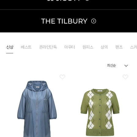
신상
베스트
온라인단독
아우터
원피스
상의
팬츠
스커