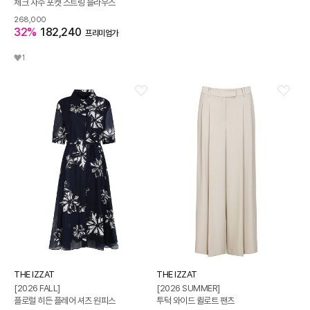
체크 자수 포켓 스트링 블라우스
268,000
32%
182,240
프리미엄가
1
THE IZZAT
THE IZZAT
[2026 FALL]
[2026 SUMMER]
플로럴 히든 플레어 셔츠 원피스
투턱 와이드 퀼로트 팬츠