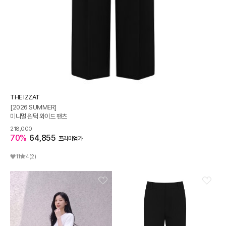
THE IZZAT
[2026 SUMMER]
미니멀 원턱 와이드 팬츠
218,000
70%
64,855
프리미엄가
11
4
(2)