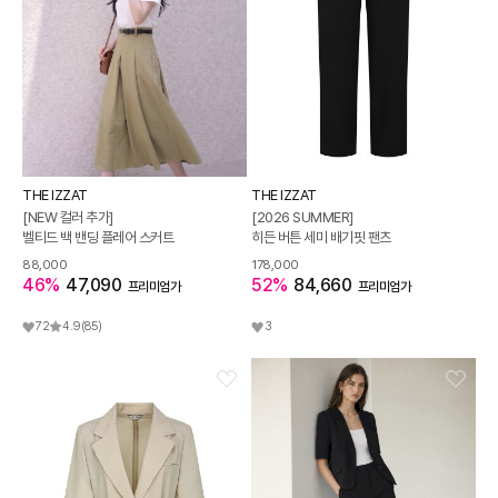
THE IZZAT
THE IZZAT
[NEW 컬러 추가]
[2026 SUMMER]
벨티드 백 밴딩 플레어 스커트
히든 버튼 세미 배기핏 팬츠
88,000
178,000
46%
47,090
52%
84,660
프리미엄가
프리미엄가
72
4.9
(85)
3