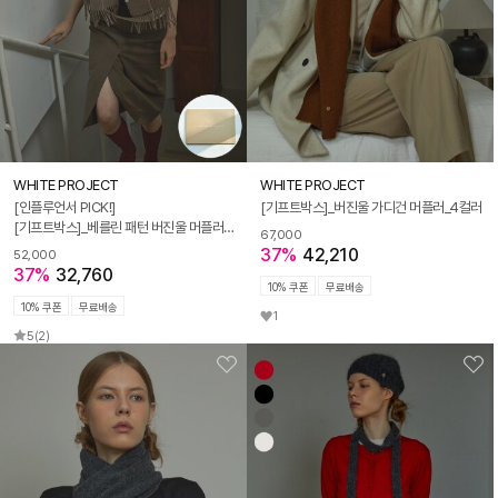
WHITE PROJECT
WHITE PROJECT
[인플루언서 PICK!]
[기프트박스]_버진울 가디건 머플러_4컬러
[기프트박스]_베를린 패턴 버진울 머플러_브라운_남녀공용
67,000
37%
42,210
52,000
37%
32,760
10% 쿠폰
무료배송
10% 쿠폰
무료배송
1
5
(2)