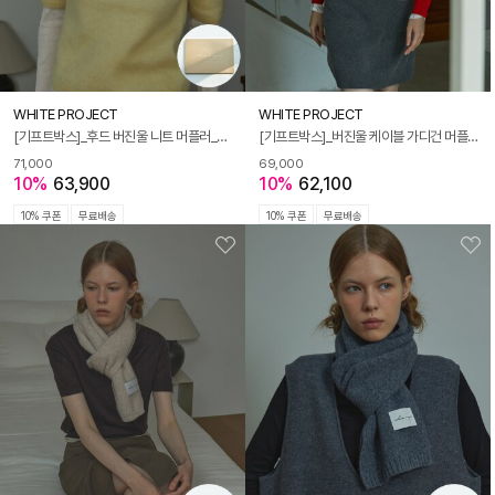
WHITE PROJECT
WHITE PROJECT
[기프트박스]_후드 버진울 니트 머플러_오트밀_남녀공용
[기프트박스]_버진울 케이블 가디건 머플러_4컬러
71,000
69,000
10%
63,900
10%
62,100
10% 쿠폰
무료배송
10% 쿠폰
무료배송