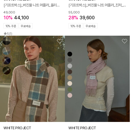
[기프트박스]_버진울 니트 머플러_올리브_남녀공용
[기프트박스]_버진울 니트 머플러_진저_남녀공용
49,000
55,000
10%
44,100
28%
39,600
10% 쿠폰
무료배송
10% 쿠폰
무료배송
5
(1)
WHITE PROJECT
WHITE PROJECT