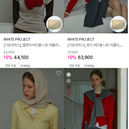
WHITE PROJECT
WHITE PROJECT
[기프트박스]_멜란지 버진울 니트 머플러_레드_남녀공용
[기프트박스]_후드 버진울 니트 머플러_그레이_남녀공용
52,000
71,000
15%
44,100
10%
63,900
10% 쿠폰
무료배송
10% 쿠폰
무료배송