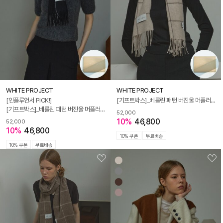
WHITE PROJECT
WHITE PROJECT
[인플루언서 PICK!]
[기프트박스]_베를린 패턴 버진울 머플러_오트밀_남녀공용
[기프트박스]_베를린 패턴 버진울 머플러_블랙_남녀공용
52,000
10%
46,800
52,000
10%
46,800
10% 쿠폰
무료배송
10% 쿠폰
무료배송