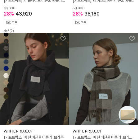
[기프트박스]_더블사이드 버진울 머플러_4컬러
[기프트박스]_마이크로 패턴 버진울 머플러_2컬러_남녀공용
61,000
53,000
28%
43,920
28%
38,160
10% 쿠폰
10% 쿠폰
5
(2)
WHITE PROJECT
WHITE PROJECT
[기프트박스]_패턴 버진울 머플러_브라운
[기프트박스]_패턴 버진울 머플러_브라운_남녀공용