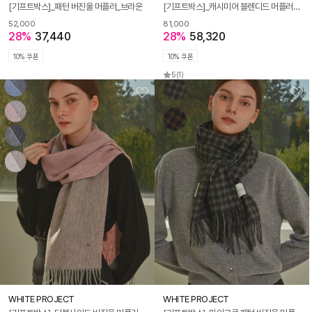
[기프트박스]_패턴 버진울 머플러_브라운
[기프트박스]_캐시미어 블렌디드 머플러_8컬러
52,000
81,000
28%
37,440
28%
58,320
10% 쿠폰
10% 쿠폰
5
(1)
WHITE PROJECT
WHITE PROJECT