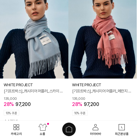
WHITE PROJECT
WHITE PROJECT
[기프트박스]_캐시미어 머플러_스카이 블루_남녀공용
[기프트박스]_캐시미어 머플러_메란지 핑크_남녀공용
135,000
135,000
28%
97,200
28%
97,200
10% 쿠폰
10% 쿠폰
4.75
(4)
카테고리
쇼룸
마이바바
최근본상품