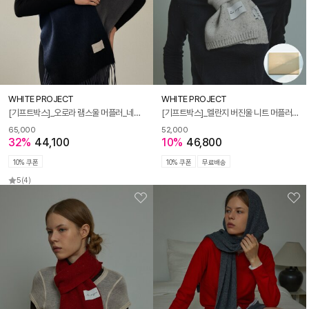
WHITE PROJECT
WHITE PROJECT
[기프트박스]_오로라 램스울 머플러_네이비_남녀공용
[기프트박스]_멜란지 버진울 니트 머플러_그레이_남녀공용
65,000
52,000
32%
44,100
10%
46,800
10% 쿠폰
10% 쿠폰
무료배송
5
(4)