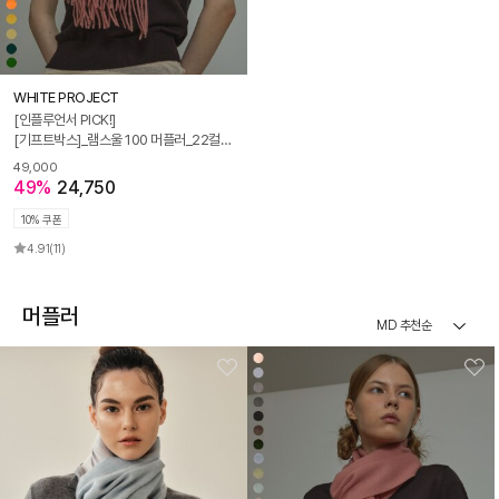
WHITE PROJECT
[인플루언서 PICK!]
[기프트박스]_램스울 100 머플러_22컬러_남녀공용
49,000
49%
24,750
10% 쿠폰
4.91
(11)
머플러