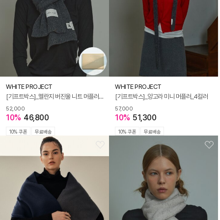
WHITE PROJECT
WHITE PROJECT
[기프트박스]_멜란지 버진울 니트 머플러_차콜_남녀공용
[기프트박스]_앙고라 미니 머플러_4컬러
52,000
57,000
10%
46,800
10%
51,300
10% 쿠폰
무료배송
10% 쿠폰
무료배송