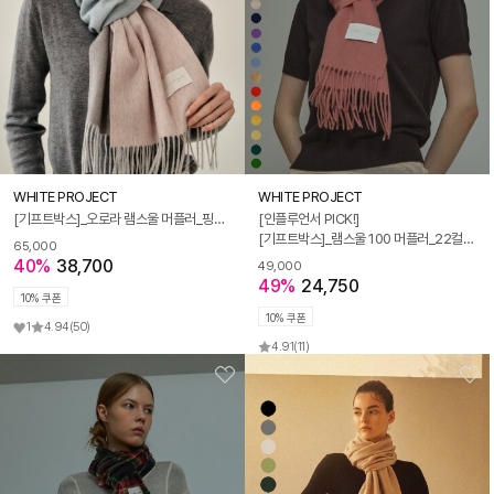
WHITE PROJECT
WHITE PROJECT
[기프트박스]_오로라 램스울 머플러_핑크_남녀공용
[인플루언서 PICK!]
[기프트박스]_램스울 100 머플러_22컬러_남녀공용
65,000
40%
38,700
49,000
49%
24,750
10% 쿠폰
10% 쿠폰
1
4.94
(50)
4.91
(11)