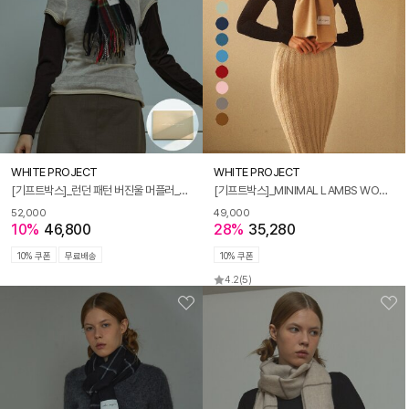
WHITE PROJECT
WHITE PROJECT
[기프트박스]_런던 패턴 버진울 머플러_블랙_남녀공용
[기프트박스]_MINIMAL LAMBS WOOL MUFFLER_12COLOR_남녀공용
52,000
49,000
10%
46,800
28%
35,280
10% 쿠폰
무료배송
10% 쿠폰
4.2
(5)