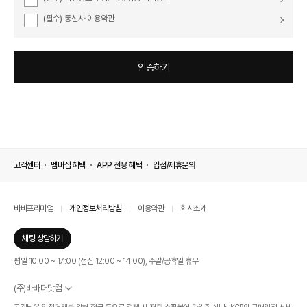
고객센터
멤버십 혜택
APP 전용 혜택
입점/제휴문의
바바프리미엄
개인정보처리방침
이용약관
회사소개
채팅 상담하기
평일 10:00 ~ 17:00 (점심 12:00 ~ 14:00), 주말/공휴일 휴무
(주)바바더닷컴
서울특별시 서초구 신반포로 339, 논현빌딩 (대표이사 : 문인식)