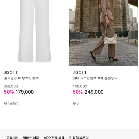
JIGOTT
JIGOTT
버튼 와이드 부츠컷 팬츠
린넨 스트라이프 포켓 블라우스
358,000
498,000
50%
179,000
50%
249,000
7
5
(1)
6
고객센터
멤버십 혜택
APP 전용 혜택
입점/제휴문의