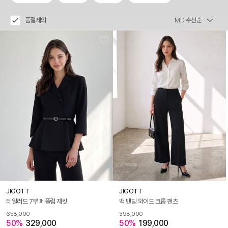
품절제외
JIGOTT
JIGOTT
테일러드 7부 페플럼 재킷
백 밴딩 와이드 크롭 팬츠
658,000
398,000
50%
329,000
50%
199,000