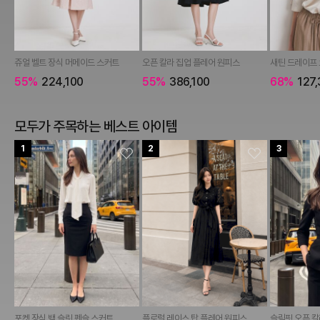
쥬얼 벨트 장식 머메이드 스커트
오픈 칼라 집업 플레어 원피스
새틴 드레이프
55%
224,100
55%
386,100
68%
127,
모두가 주목하는 베스트 아이템
1
2
3
포켓 장식 백 슬릿 펜슬 스커트
플로럴 레이스 탑 플레어 원피스
슬림핏 오픈 칼