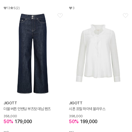
13
5
(2)
3
JIGOTT
JIGOTT
더블 버튼 인밴딩 부츠컷 데님 팬츠
시폰 프릴 하이넥 블라우스
358,000
398,000
50%
179,000
50%
199,000