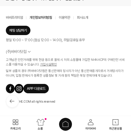
바바프리미엄
개인정보처리방침
이용약관
회사소개
채팅 상담하기
평일 10:00 ~ 17:00 (점심 12:00 ~ 14:00), 주말/공휴일 휴무
(주)바바더닷컴
서울특별시 서초구 신반포로 339, 논현빌딩 (대표이사 : 문인식)
고객님은 안전거래를 위해 현금 등으로 결제 시 저희 쇼핑몰에 가입한 NHN KCP의 구매안전 서비
사업자 등록번호 569-86-01308
스를 이용하실 수 있습니다.
가입사실확인
통신판매업신고번호 제 2019 - 서울 서초 - 1268호
일부 상품의 경우 ㈜바바더닷컴은 통신판매의 당사자가 아닌 통신판매중개자로서 거래당사자가
개인정보관리책임자 : 김효영
아니며, 입점 판매사가 등록한 상품정보 및 거래 등의 책임은 해당 판매자에게 있습니다.
인증범위
온라인 쇼핑몰 서비스(바바더닷컴)
APP 다운로드
유효기간
2024.07.17 ~ 2027.07.16
ⓒ BABATHE.COM all rights reserved
카테고리
쇼룸
마이바바
최근본상품