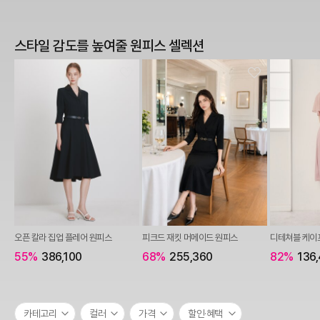
스타일 감도를 높여줄 원피스 셀렉션
오픈 칼라 집업 플레어 원피스
피크드 재킷 머메이드 원피스
디테쳐블 케이
55%
386,100
68%
255,360
82%
136
카테고리
컬러
가격
할인·혜택