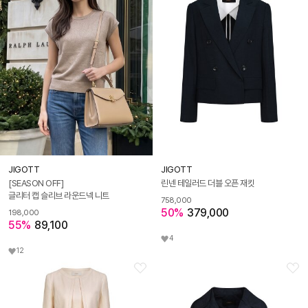
JIGOTT
JIGOTT
[SEASON OFF]
린넨 테일러드 더블 오픈 재킷
글리터 캡 슬리브 라운드넥 니트
758,000
50%
379,000
198,000
55%
89,100
4
12