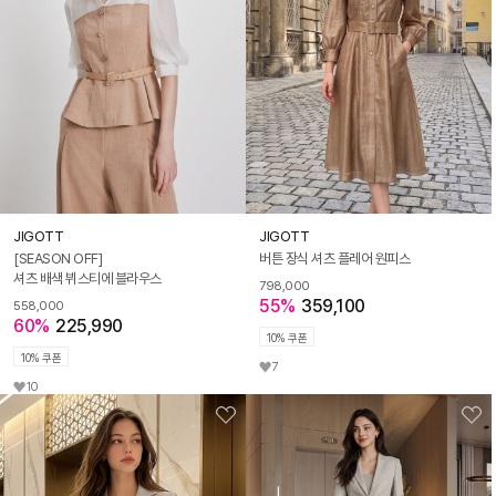
JIGOTT
JIGOTT
[SEASON OFF]
버튼 장식 셔츠 플레어 원피스
셔츠 배색 뷔스티에 블라우스
798,000
55%
359,100
558,000
60%
225,990
10% 쿠폰
10% 쿠폰
7
10