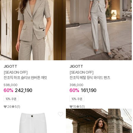
JIGOTT
JIGOTT
[SEASON OFF]
[SEASON OFF]
잔조직 하프 슬리브 원버튼 재킷
잔조직 메탈 장식 와이드 팬츠
598,000
398,000
60%
242,190
60%
161,190
10% 쿠폰
10% 쿠폰
26
5
(1)
15
5
(1)