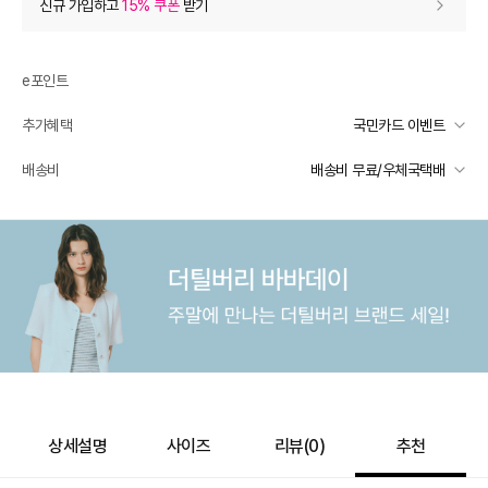
신규 가입하고
15% 쿠폰
받기
0
등급 할인
e포인트
추가 할인
0
추가혜택
국민카드 이벤트
e포인트 (보유 : 0P)
0
국민카드 이벤트
배송비
배송비 무료/우체국택배
바바캐시 1% 할인
- 0
선착순 2천명! 15만원 이상 구매 시, 5% 즉시 추가 할인
일반배송
카드별 무이자 할부 안내
500,000
–
0
=
500,000
원
-
무료배송
배송 가능 지역
전국
상세설명
사이즈
리뷰(
0
)
추천