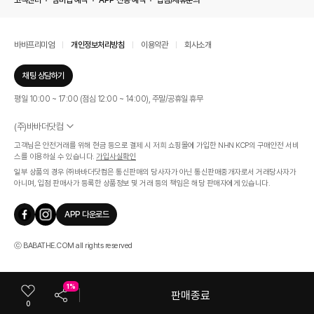
고객센터
멤버십 혜택
APP 전용 혜택
입점/제휴문의
바바프리미엄
개인정보처리방침
이용약관
회사소개
채팅 상담하기
평일 10:00 ~ 17:00 (점심 12:00 ~ 14:00), 주말/공휴일 휴무
(주)바바더닷컴
서울특별시 서초구 신반포로 339, 논현빌딩 (대표이사 : 문인식)
고객님은 안전거래를 위해 현금 등으로 결제 시 저희 쇼핑몰에 가입한 NHN KCP의 구매안전 서비
사업자 등록번호 569-86-01308
스를 이용하실 수 있습니다.
가입사실확인
통신판매업신고번호 제 2019 - 서울 서초 - 1268호
일부 상품의 경우 ㈜바바더닷컴은 통신판매의 당사자가 아닌 통신판매중개자로서 거래당사자가
개인정보관리책임자 : 김효영
아니며, 입점 판매사가 등록한 상품정보 및 거래 등의 책임은 해당 판매자에게 있습니다.
인증범위
온라인 쇼핑몰 서비스(바바더닷컴)
APP 다운로드
유효기간
2024.07.17 ~ 2027.07.16
ⓒ BABATHE.COM all rights reserved
1%
판매종료
0
카테고리
쇼룸
마이바바
최근본상품