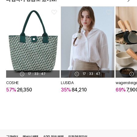
17
:
33
:
46
17
:
33
:
46
COSHE
LUSIDA
wagensteig
57%
26,350
35%
84,210
69%
7,90