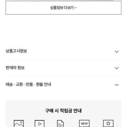
상품정보 더보기
상품고시정보
제품코드
XMRACCC36
판매자 정보
품명 및 모델명
상품상세참조
상호/대표자
(주) 바바패션 / 문장우
배송 · 교환 · 반품 · 환불 안내
법에 의한 인증허가 등을
받았음을 확인할 수 있는
상품상세참조
브랜드
홍두현
경우 그에 대한 사항
상품별로 상품 특성 및 배송지에 따라 배송유형 및 소요
기간이 달라집니다.
사업자번호
211-86-30525
제조국 또는 원산지
일부 주문상품 또는 예약상품의 경우 기본 배송일 외에
상품상세참조
추가 배송 소요일이 발생될 수 있습니다.
통신판매업 신고
2016-서울서초-1522
동일 브랜드의 상품이라도 상품별 출고일시가 달라 각각
제조자, 수입품의 경우 수
상품상세참조
배송정보
배송될 수 있습니다.
입자를 함께 표기