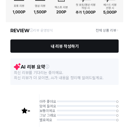
연락처
02-6960-0703
택배 배송기일은 재고상황, 택배사 사정 및 배송지(해외
상품, 제주/도서산간지역)에 따라 약간의 지연이 발생할
A/S 책임자와 전화번호/소
상품상세참조
수 있습니다.
비자상담관련 전화번호
영업소재지
06531 서울 서초구 신반포로 339 논현빌딩
상품의 배송비는 공급업체의 정책에 따라 다르며, 공휴일
및 휴일은 배송이 불가합니다.
본 상품 정보의 내용은 공정거래위원회 '상품정보제공고시'에 따라 판매자가 직접 등록한
것으로 해당 정보에 대한 책임은 판매자에게 있습니다.
상품하자 이외 사이즈, 색상교환 등 단순 변심에 의한 교
환/반품 택배비는 고객부담으로 왕복택배비가 발생합니
다. (전자상거래 등에서의 소비자보호에 관한 법률 제18
조(청약 철회등)9항에 의거 소비자의 사정에 의한 청약
철회 시 택배비는 소비자 부담입니다.)
결제완료 직후 즉시 주문취소는 ＂마이바바 > 취소/교
환/반품 신청"에서 직접 처리 가능합니다.
주문완료 후 재고 부족 등으로 인해 주문 취소 처리가 될
수도 있는 점 양해 부탁드립니다.
주문상태가 상품준비중인 경우 취소신청이 불가능합니
다.
취소/반품/교환 안내
교환 신청은 최초 1회에 한하며, 교환 배송 완료 후에는
추가 교환 신청은 불가합니다.
반품/교환은 미사용 제품에 한해 배송완료 후 7일 이내입
니다.
임의반품은 불가하오니 반드시 고객센터나 ＂마이바바
> 주문취소/교환/반품 신청"을 통해서 신청접수를 하시
기 바랍니다.
상품하자, 오배송의 경우 택배비 무료로 교환/반품이 가