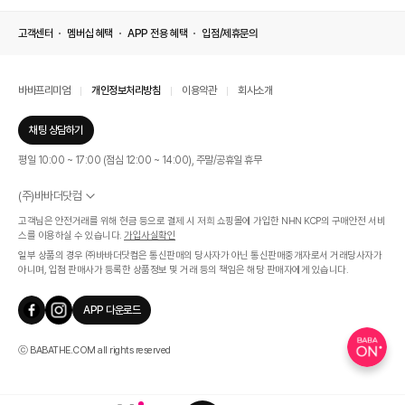
고객센터
멤버십 혜택
APP 전용 혜택
입점/제휴문의
바바프리미엄
개인정보처리방침
이용약관
회사소개
채팅 상담하기
평일 10:00 ~ 17:00 (점심 12:00 ~ 14:00), 주말/공휴일 휴무
(주)바바더닷컴
서울특별시 서초구 신반포로 339, 논현빌딩 (대표이사 : 문인식)
고객님은 안전거래를 위해 현금 등으로 결제 시 저희 쇼핑몰에 가입한 NHN KCP의 구매안전 서비
사업자 등록번호 569-86-01308
스를 이용하실 수 있습니다.
가입사실확인
통신판매업신고번호 제 2019 - 서울 서초 - 1268호
일부 상품의 경우 ㈜바바더닷컴은 통신판매의 당사자가 아닌 통신판매중개자로서 거래당사자가
개인정보관리책임자 : 김효영
아니며, 입점 판매사가 등록한 상품정보 및 거래 등의 책임은 해당 판매자에게 있습니다.
인증범위
온라인 쇼핑몰 서비스(바바더닷컴)
APP 다운로드
유효기간
2024.07.17 ~ 2027.07.16
ⓒ BABATHE.COM all rights reserved