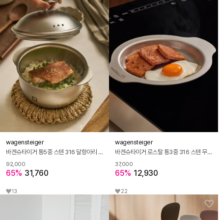
wagensteiger
wagensteiger
바겐슈타이거 통5중 스텐 316 달항아리 솥밥 죽 국 냄비(포춘팟) 14cm
바겐슈타이거 로스탈 통3중 316 스텐 무연마제 플랫팬 16cm
92,000
37,000
65%
31,760
65%
12,930
13
22