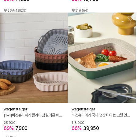
36
4.8
(29)
31
5
(4)
wagensteiger
wagensteiger
[1+1]바겐슈타이거 플래티넘 실리콘 에어바스켓 시리즈
바겐슈타이거 국내 생산 티타늄 코팅 인덕션 팬플레이트 멀티 바질 그린
25,900
118,000
69%
7,900
66%
39,950
타임특가