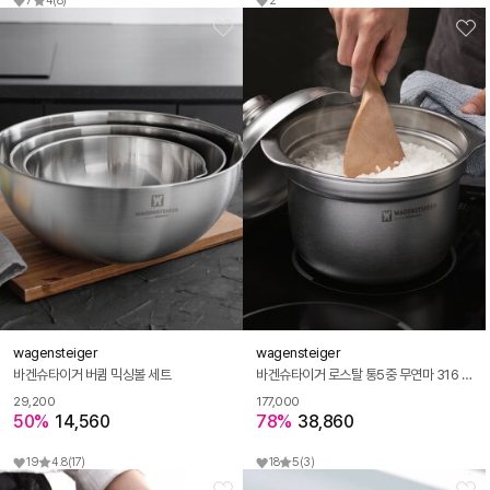
7
4
(8)
2
wagensteiger
wagensteiger
바겐슈타이거 버큄 믹싱볼 세트
바겐슈타이거 로스탈 통5중 무연마 316 스텐 냄비 라이스팟
29,200
177,000
50%
14,560
78%
38,860
19
4.8
(17)
18
5
(3)