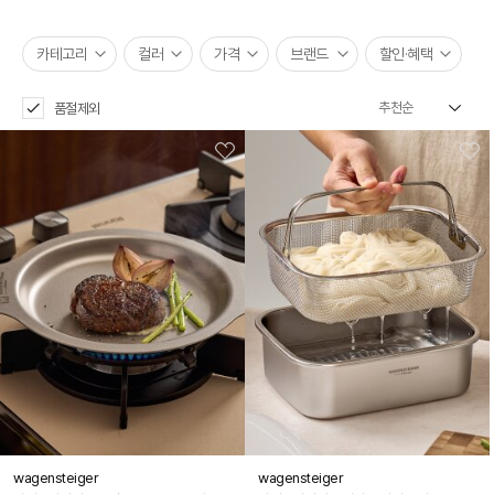
카테고리
컬러
가격
브랜드
할인·혜택
품절제외
wagensteiger
wagensteiger