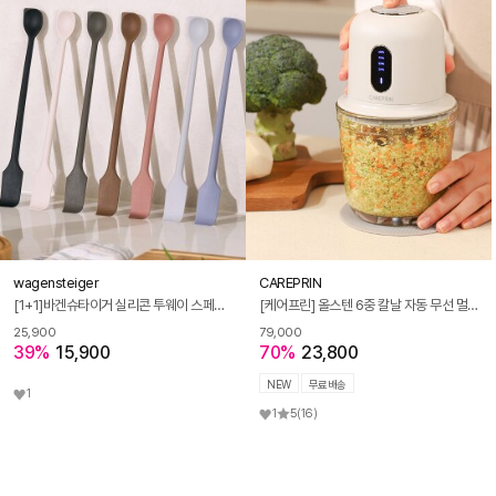
wagensteiger
CAREPRIN
[1+1]바겐슈타이거 실리콘 투웨이 스페츌라 시리즈
[케어프린] 올스텐 6중 칼날 자동 무선 멀티 야채 이유식 유리용기 다지기 쵸퍼
25,900
79,000
39%
15,900
70%
23,800
NEW
무료배송
1
1
5
(16)