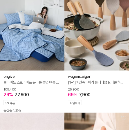
ongive
wagensteiger
쿨타이드 스트라이프 듀라론 순면 여름 냉감 이불 세트 4colors(SS/Q)
[1+1]바겐슈타이거 플래티넘 실리콘 하임 스탠딩 주걱
109,400
25,900
29%
77,900
69%
7,900
5% 쿠폰
타임특가
2
4.3
(4)