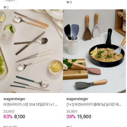
9
2
wagensteiger
wagensteiger
바겐슈타이거 스텐 304 데일로어 1+1 컬러 수저세트
[1+1] 바겐슈타이거 플래티넘 실리콘 에센자 멀티 스패츌라
22,000
25,900
63%
8,100
39%
15,900