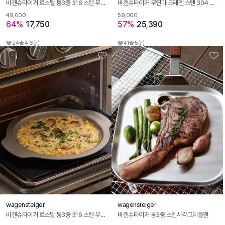
바겐슈타이거 로스탈 통3중 316 스텐 무연마제 플랫팬 20cm
바겐슈타이거 무연마 드레인 스텐 304 박스 L 뚜껑 채반
49,000
59,000
64%
17,750
57%
25,390
24
4.6
(7)
41
5
(7)
wagensteiger
wagensteiger
바겐슈타이거 로스탈 통3중 316 스텐 무연마제 플랫팬 18cm
바겐슈타이거 통3중 스텐사각그리들팬