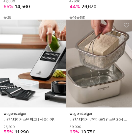
42,000
47,800
65%
14,560
44%
26,670
28
16
5
(1)
wagensteiger
wagensteiger
바겐슈타이거 스텐 마그네틱 슬라이서
바겐슈타이거 무연마 드레인 스텐 304 박스 S 뚜껑 채반
25,200
39,000
55%
11,290
65%
13,750