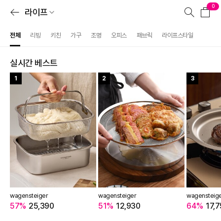
0
라이프
전체
리빙
키친
가구
조명
오피스
패브릭
라이프스타일
실시간 베스트
1
2
3
wagensteiger
wagensteiger
wagensteig
57%
25,390
51%
12,930
64%
17,7