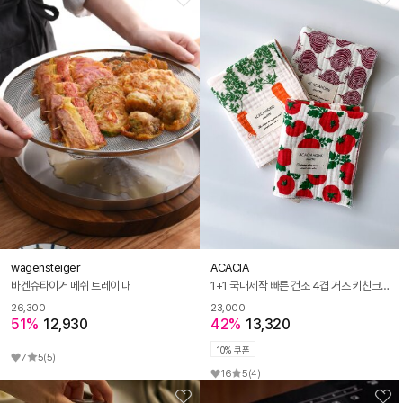
wagensteiger
ACACIA
바겐슈타이거 메쉬 트레이 대
1+1 국내제작 빠른 건조 4겹 거즈 키친크로스
26,300
23,000
51%
12,930
42%
13,320
10% 쿠폰
7
5
(5)
16
5
(4)