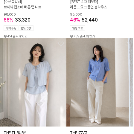
[주문폭발템]
[BEST 4차 리오더]
브이넥 캡소매 버튼 랩 니트
라운드 요크 돌먼 블라우스
98,000
98,000
66%
33,320
46%
52,440
예약배송
15% 쿠폰
15% 쿠폰
414
4.7
(162)
739
4.9
(127)
THE TILBURY
THE IZZAT