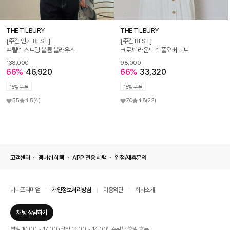
THE TILBURY
THE TILBURY
[주간 인기 BEST]
[주간 BEST]
프릴넥 스트링 볼륨 블라우스
크로셰 라운드넥 풀오버 니트
138,000
98,000
66%
46,920
66%
33,320
15% 쿠폰
15% 쿠폰
55
4.5
(4)
70
4.8
(22)
고객센터
멤버십 혜택
APP 전용 혜택
입점/제휴문의
바바프리미엄
개인정보처리방침
이용약관
회사소개
채팅 상담하기
평일 10:00 ~ 17:00 (점심 12:00 ~ 14:00), 주말/공휴일 휴무