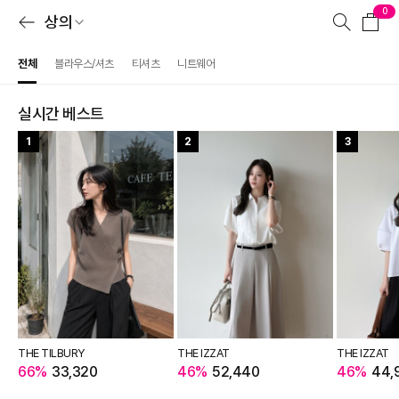
0
상의
전체
블라우스/셔츠
티셔츠
니트웨어
실시간 베스트
1
2
3
THE TILBURY
THE IZZAT
THE IZZAT
66%
33,320
46%
52,440
46%
44,