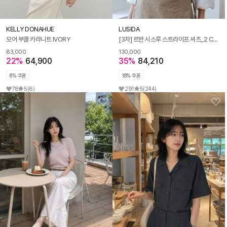
KELLY DONAHUE
LUSIDA
모어 부클 카라니트 IVORY
[3차] 르반 시스루 스트라이프 셔츠_2 Colors
83,000
130,000
22%
64,900
35%
84,210
8% 쿠폰
18% 쿠폰
78
5
(6)
291
5
(244)