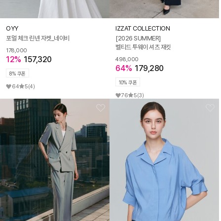
OYY
IZZAT COLLECTION
포멀 체크 린넨 자켓_네이비
[2026 SUMMER]
벨티드 투웨이 셔츠 재킷
178,000
12%
157,320
498,000
64%
179,280
8% 쿠폰
10% 쿠폰
64
5
(4)
76
5
(3)