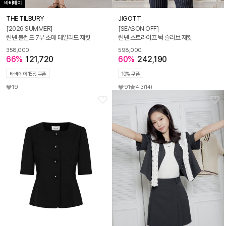
바바데이
THE TILBURY
JIGOTT
[2026 SUMMER]
[SEASON OFF]
린넨 블렌드 7부 소매 테일러드 재킷
린넨 스트라이프 턱 슬리브 재킷
358,000
598,000
66%
121,720
60%
242,190
바바데이 15% 쿠폰
10% 쿠폰
19
91
4.3
(14)