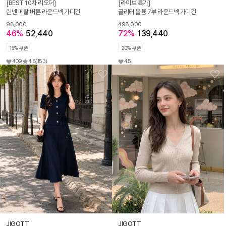
[BEST 10차 리오더]
[라이브 특가]
린넨 메탈 버튼 라운드넥 가디건
글리터 볼륨 7부 라운드넥 가디건
98,000
498,000
46%
52,440
72%
139,440
15% 쿠폰
20% 쿠폰
409
4.8
(153)
45
JIGOTT
JIGOTT