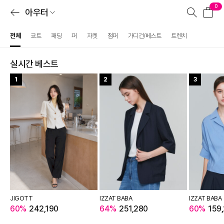
0
아우터
전체
코트
패딩
퍼
자켓
점퍼
가디건/베스트
트렌치
실시간 베스트
1
2
3
JIGOTT
IZZAT BABA
IZZAT BABA
60%
242,190
64%
251,280
60%
159