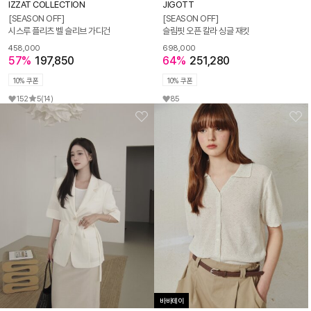
IZZAT COLLECTION
JIGOTT
[SEASON OFF]
[SEASON OFF]
시스루 플리츠 벨 슬리브 가디건
슬림핏 오픈 칼라 싱글 재킷
458,000
698,000
57%
197,850
64%
251,280
10% 쿠폰
10% 쿠폰
152
5
(14)
85
바바데이