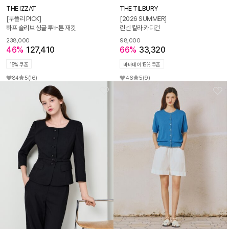
THE IZZAT
THE TILBURY
[투플리 PICK]
[2026 SUMMER]
하프 슬리브 싱글 투버튼 재킷
린넨 칼라 카디건
238,000
98,000
46%
127,410
66%
33,320
15% 쿠폰
바바데이 15% 쿠폰
84
5
(16)
46
5
(9)