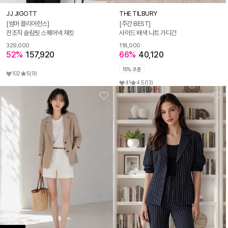
JJ JIGOTT
THE TILBURY
[썸머 클리어런스]
[주간 BEST]
잔조직 슬림핏 스퀘어넥 재킷
사이드 배색 니트 가디건
329,000
118,000
52%
157,920
66%
40,120
15% 쿠폰
102
5
(9)
41
4.5
(13)