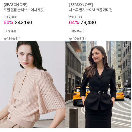
[SEASON OFF]
[SEASON OFF]
포멀 볼륨 슬리브 브이넥 재킷
시스루 골지 브이넥 크롭 가디건
598,000
218,000
60%
242,190
64%
78,480
10% 쿠폰
10% 쿠폰
134
5
(4)
40
5
(5)