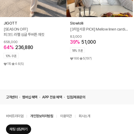
JIGOTT
Slowlolli
[SEASON OFF]
[3차][서윤 PICK] Mellow linen cardigan_5 Colors
피크드 라펠 싱글 투버튼 재킷
83,000
39%
51,000
658,000
64%
236,880
18% 쿠폰
10% 쿠폰
166
5
(197)
115
4.6
(5)
고객센터
멤버십 혜택
APP 전용 혜택
입점/제휴문의
바바프리미엄
개인정보처리방침
이용약관
회사소개
채팅 상담하기