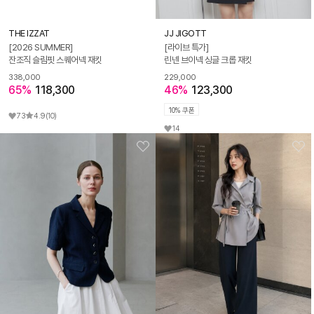
THE IZZAT
JJ JIGOTT
[2026 SUMMER]
[라이브 특가]
잔조직 슬림핏 스퀘어넥 재킷
린넨 브이넥 싱글 크롭 재킷
338,000
229,000
65%
118,300
46%
123,300
10% 쿠폰
73
4.9
(10)
14