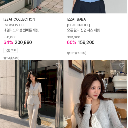
IZZAT COLLECTION
IZZAT BABA
[SEASON OFF]
[SEASON OFF]
테일러드 더블 원버튼 재킷
오픈 칼라 집업 셔츠 재킷
558,000
398,000
64%
200,880
60%
159,200
10% 쿠폰
26
4.2
(5)
51
5
(9)