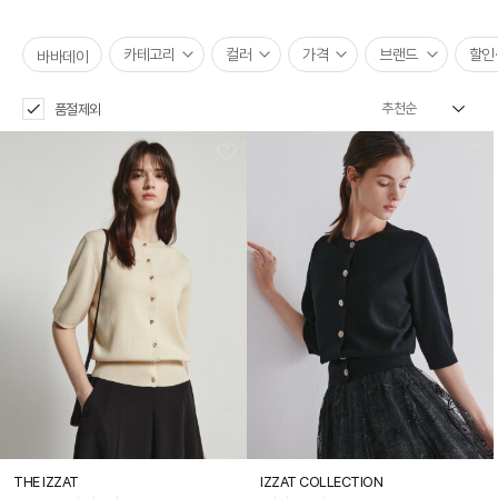
카테고리
컬러
가격
브랜드
할인
바바데이
품절제외
THE IZZAT
IZZAT COLLECTION