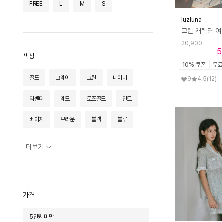
FREE
L
M
S
luzluna
20,900
5
색상
10% 쿠폰
무
골드
그레이
그린
네이비
9
4.5
(12)
라벤더
레드
로즈골드
민트
베이지
브라운
블랙
블루
스카이블루
실버
옐로우
오렌지
더보기
와인
카키
퍼플
핑크
화이트
가격
5만원 미만