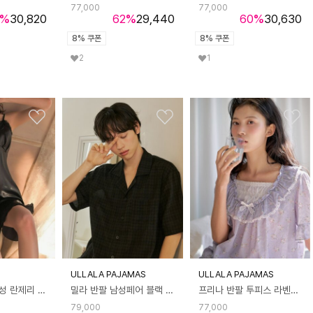
77,000
77,000
%
30,820
62
%
29,440
60
%
30,630
8% 쿠폰
8% 쿠폰
2
1
ULLALA PAJAMAS
ULLALA PAJAMAS
레시키 실크 여성 란제리 슬립웨어 원피스 파자마 잠옷
밀라 반팔 남성페어 블랙 (40수)
프리나 반팔 투피스 라벤더 (32수)
79,000
77,000