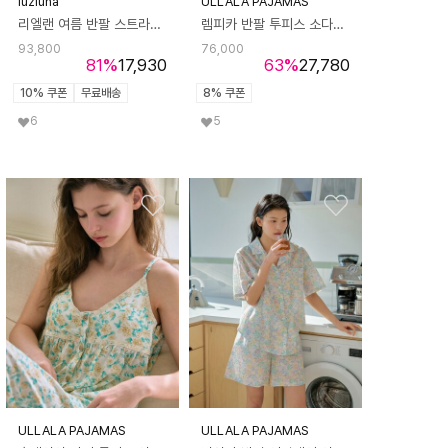
luzluna
ULLALA PAJAMAS
리엘랜 여름 반팔 스트라이프 파자마 홈웨어 잠옷 세트 P68
렘피카 반팔 투피스 소다블루 (40수)
93,800
76,000
81
%
17,930
63
%
27,780
10% 쿠폰
무료배송
8% 쿠폰
6
5
ULLALA PAJAMAS
ULLALA PAJAMAS