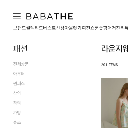
브랜드
셀렉티드
베스트
신상
아울렛
기획전
쇼룸
숏핑
매거진
리
패션
라운지
전체상품
291 ITEMS
아우터
원피스
전체
상의
코트
전체
패딩
하의
맥시원피스
전체
퍼
미디원피스
가방
블라우스/셔츠
전체
자켓
미니원피스
티셔츠
슈즈
스커트
점퍼
전체
투피스원피스
니트웨어