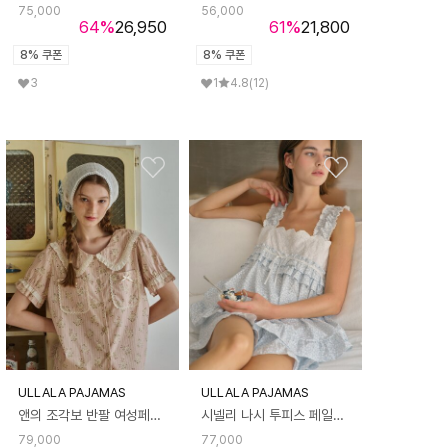
75,000
56,000
64
%
26,950
61
%
21,800
8% 쿠폰
8% 쿠폰
3
1
4.8
(12)
ULLALA PAJAMAS
ULLALA PAJAMAS
앤의 조각보 반팔 여성페어 베이지 (40수)
시넬리 나시 투피스 페일블루 (40수)
79,000
77,000