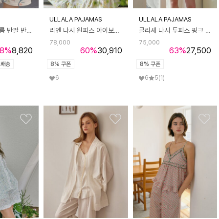
ULLALA PAJAMAS
ULLALA PAJAMAS
코린 캐릭터 여름 반팔 반바지 잠옷 파자마 상하세트
리엔 나시 원피스 아이보리 (32수)
클리셰 나시 투피스 핑크 (40수)
78,000
75,000
8
%
8,820
60
%
30,910
63
%
27,500
료배송
8% 쿠폰
8% 쿠폰
6
6
5
(1)