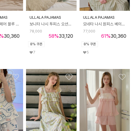
AMAS
ULLALA PAJAMAS
ULLALA PAJAMAS
레브 반팔 여성페어 블루 (40수)
보니타 나시 투피스 오션그레이 (32수)
모네타 나시 원피스 베이비그린 (40수)
78,000
77,000
%
30,360
58
%
33,120
61
%
30,360
8% 쿠폰
8% 쿠폰
7
5