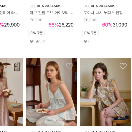
AMAS
ULLALA PAJAMAS
ULLALA PAJAMAS
시프레 반팔 여성페어 라이트그린 (60수)
아브 긴팔 로브 아이보리 (21수)
포이나 나시 투피스 진핑크 (40수)
78,000
78,000
%
29,900
66
%
26,220
60
%
31,090
8% 쿠폰
8% 쿠폰
6
5
(1)
7