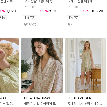
베카 반팔 프릴 순면 레이스 원피스 파자마 임산부 잠옷 홈웨어
로나 반팔 여성페어 핑크 (40수)
로제니 반팔 여성페어 아이보리 (40수)
77,000
78,000
1
%
11,520
62
%
29,160
61
%
30,720
료배송
8% 쿠폰
8% 쿠폰
1
5
(1)
2
AMAS
ULLALA PAJAMAS
ULLALA PAJAMAS
미모라 반팔 투피스 옐로우그린 (40수)
블리스 반팔 여성페어 크림 (32수)
모네타 나시 투피스 베이비그린 (40수)