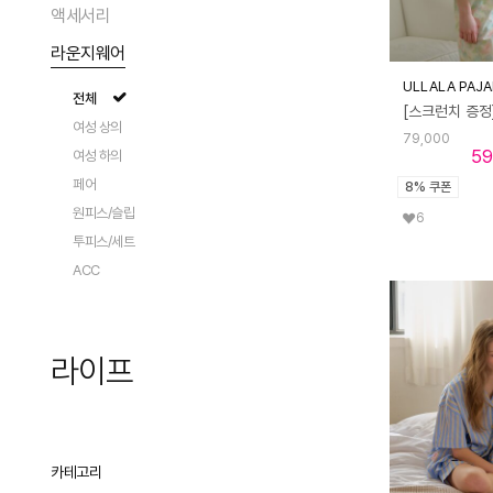
팬츠
가디건/베스트
액세서리
숄더백
전체
데님
트렌치
크로스백
라운지웨어
펌프스
전체
에코/캔버스백
플랫
ULLALA PAJ
모자
전체
토트백
로퍼
지갑
여성 상의
백팩
슬리퍼/뮬
79,000
스카프/머플러
59
여성 하의
클러치/파우치
샌들
패션 액세서리
페어
액세서리
8% 쿠폰
부츠
아이웨어
원피스/슬립
캐리어
6
스니커즈/운동화
쥬얼리
투피스/세트
시계
ACC
양말/스타킹
기타잡화
라이프
전체상품
리빙
카테고리