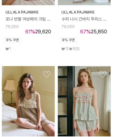
ULLALA PAJAMAS
ULLALA PAJAMAS
포냐 반팔 여성페어 크림 (60수)
수피 나시 긴바지 투피스 크림 (32수)
76,000
79,000
61
%
29,620
67
%
25,850
8% 쿠폰
8% 쿠폰
1
12
5
(2)