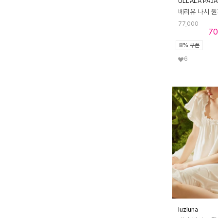
ULLALA PAJ
77,000
70
8% 쿠폰
6
luzluna