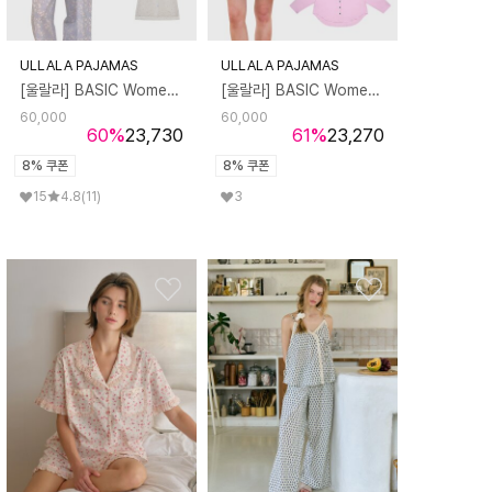
ULLALA PAJAMAS
ULLALA PAJAMAS
[울랄라] BASIC Womens Pajama Set_Long Pants
[울랄라] BASIC Womens Pajama Set_Short Pants
60,000
60,000
60
%
23,730
61
%
23,270
8% 쿠폰
8% 쿠폰
15
4.8
(11)
3