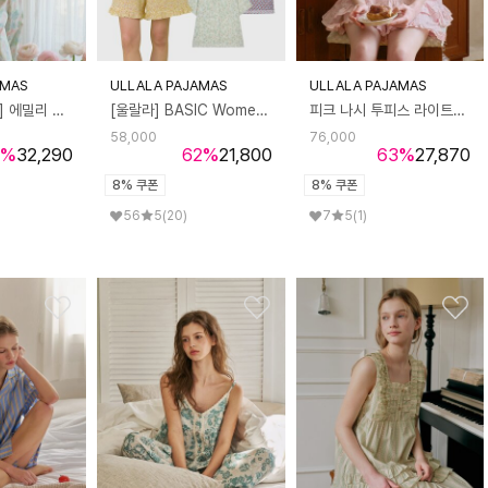
AMAS
ULLALA PAJAMAS
ULLALA PAJAMAS
[스크런치 증정] 에밀리 나시 투피스 페일 (40수)
[울랄라] BASIC Womens Pajama Set_Shorts
피크 나시 투피스 라이트핑크 (40수)
58,000
76,000
%
32,290
62
%
21,800
63
%
27,870
8% 쿠폰
8% 쿠폰
56
5
(20)
7
5
(1)