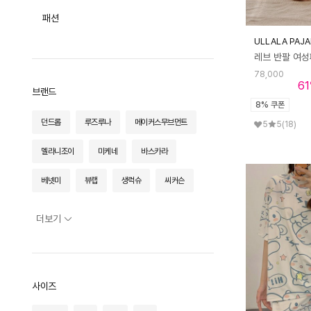
키친
전체
패션
가구
홈데코
전체
ULLALA PAJ
오브제
조명
플레이트
전체
홈프래그런스
트레이/테이블매트
78,000
오피스
테이블 체어
61
전체
화병/화분
커트러리
브랜드
라운지 체어
패브릭
플로어 조명
청소
8% 쿠폰
전체
수저받침
스툴/오토만
스탠드 조명
던드롭
루즈루나
메이커스무브먼트
5
5
(18)
라이프스타일
트레이
컵/저그
전체
식탁/테이블
테이블 조명
카드/메모
와인잔/도구
테이블커버
사이드 테이블
멜라니조이
미케네
바스카라
전체
포터블 조명
테스크툴
주방용품
러그/매트
소파
푸드
베넷미
티웨어
뷰랩
생럭슈
씨커슨
앞치마/주방패브릭
선반/장식장
생활가전
이불
트롤리
아트/그림
울랄라파자마
지즈 바이 울랄라
칼타
더보기
쿠션/베개
바바더컬쳐
핑크 파인애플
타월/로브
패브릭소품
사이즈