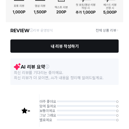
연락처
02-6960-0703
택배 배송기일은 재고상황, 택배사 사정 및 배송지(해외
상품, 제주/도서산간지역)에 따라 약간의 지연이 발생할
A/S 책임자와 전화번호/소
상품상세설명 참조
수 있습니다.
비자상담관련 전화번호
영업소재지
06531 서울 서초구 신반포로 339 논현빌딩
상품의 배송비는 공급업체의 정책에 따라 다르며, 공휴일
및 휴일은 배송이 불가합니다.
본 상품 정보의 내용은 공정거래위원회 '상품정보제공고시'에 따라 판매자가 직접 등록한
것으로 해당 정보에 대한 책임은 판매자에게 있습니다.
상품하자 이외 사이즈, 색상교환 등 단순 변심에 의한 교
환/반품 택배비는 고객부담으로 왕복택배비가 발생합니
다. (전자상거래 등에서의 소비자보호에 관한 법률 제18
조(청약 철회등)9항에 의거 소비자의 사정에 의한 청약
철회 시 택배비는 소비자 부담입니다.)
결제완료 직후 즉시 주문취소는 ＂마이바바 > 취소/교
환/반품 신청"에서 직접 처리 가능합니다.
주문완료 후 재고 부족 등으로 인해 주문 취소 처리가 될
수도 있는 점 양해 부탁드립니다.
주문상태가 상품준비중인 경우 취소신청이 불가능합니
다.
취소/반품/교환 안내
교환 신청은 최초 1회에 한하며, 교환 배송 완료 후에는
추가 교환 신청은 불가합니다.
반품/교환은 미사용 제품에 한해 배송완료 후 7일 이내입
니다.
임의반품은 불가하오니 반드시 고객센터나 ＂마이바바
> 주문취소/교환/반품 신청"을 통해서 신청접수를 하시
기 바랍니다.
상품하자, 오배송의 경우 택배비 무료로 교환/반품이 가