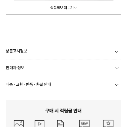
상품정보 더보기
상품고시정보
제품코드
XPRACCC671
판매자 정보
품명 및 모델명
상품상세설명 참조
상호/대표자
(주) 바바패션 / 문장우
배송 · 교환 · 반품 · 환불 안내
법에 의한 인증허가 등을
받았음을 확인할 수 있는
상품상세설명 참조
브랜드
왕고은
경우 그에 대한 사항
상품별로 상품 특성 및 배송지에 따라 배송유형 및 소요
기간이 달라집니다.
사업자번호
211-86-30525
제조국 또는 원산지
일부 주문상품 또는 예약상품의 경우 기본 배송일 외에
상품상세설명 참조
추가 배송 소요일이 발생될 수 있습니다.
통신판매업 신고
2016-서울서초-1522
동일 브랜드의 상품이라도 상품별 출고일시가 달라 각각
제조자, 수입품의 경우 수
상품상세설명 참조
배송정보
배송될 수 있습니다.
입자를 함께 표기