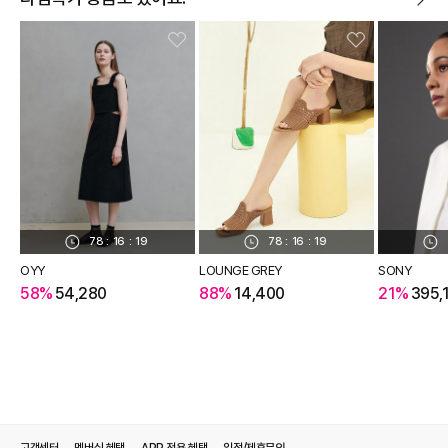
78
:
16
:
18
78
:
16
:
18
OYY
LOUNGE GREY
SONY
58%
54,280
88%
14,400
21%
395,