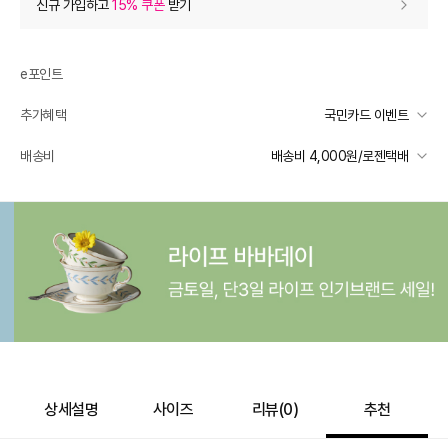
신규 가입하고
15% 쿠폰
받기
0
등급 할인
e포인트
추가 할인
0
추가혜택
국민카드 이벤트
e포인트 (보유 : 0P)
0
국민카드 이벤트
배송비
배송비 4,000원/로젠택배
바바캐시 1% 할인
- 0
선착순 2천명! 15만원 이상 구매 시, 5% 즉시 추가 할인
일반배송
카드별 무이자 할부 안내
150,000
–
0
=
150,000
원
-
4,000
배송 가능 지역
전국
상세설명
사이즈
리뷰(
0
)
추천