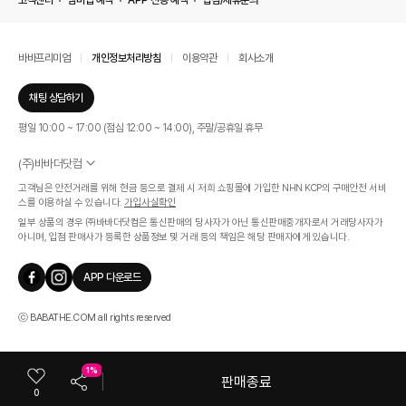
고객센터
멤버십 혜택
APP 전용 혜택
입점/제휴문의
바바프리미엄
개인정보처리방침
이용약관
회사소개
채팅 상담하기
평일 10:00 ~ 17:00 (점심 12:00 ~ 14:00), 주말/공휴일 휴무
(주)바바더닷컴
서울특별시 서초구 신반포로 339, 논현빌딩 (대표이사 : 문인식)
고객님은 안전거래를 위해 현금 등으로 결제 시 저희 쇼핑몰에 가입한 NHN KCP의 구매안전 서비
사업자 등록번호 569-86-01308
스를 이용하실 수 있습니다.
가입사실확인
통신판매업신고번호 제 2019 - 서울 서초 - 1268호
일부 상품의 경우 ㈜바바더닷컴은 통신판매의 당사자가 아닌 통신판매중개자로서 거래당사자가
개인정보관리책임자 : 김효영
아니며, 입점 판매사가 등록한 상품정보 및 거래 등의 책임은 해당 판매자에게 있습니다.
인증범위
온라인 쇼핑몰 서비스(바바더닷컴)
APP 다운로드
유효기간
2024.07.17 ~ 2027.07.16
ⓒ BABATHE.COM all rights reserved
1%
판매종료
0
카테고리
쇼룸
마이바바
최근본상품