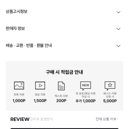
상품고시정보
제품코드
XPRACCC721
판매자 정보
품명 및 모델명
상품상세설명 참조
상호/대표자
(주) 바바패션 / 문장우
배송 · 교환 · 반품 · 환불 안내
법에 의한 인증허가 등을
받았음을 확인할 수 있는
상품상세설명 참조
브랜드
박은지
경우 그에 대한 사항
상품별로 상품 특성 및 배송지에 따라 배송유형 및 소요
기간이 달라집니다.
사업자번호
211-86-30525
제조국 또는 원산지
일부 주문상품 또는 예약상품의 경우 기본 배송일 외에
상품상세설명 참조
추가 배송 소요일이 발생될 수 있습니다.
통신판매업 신고
2016-서울서초-1522
동일 브랜드의 상품이라도 상품별 출고일시가 달라 각각
제조자, 수입품의 경우 수
상품상세설명 참조
배송정보
배송될 수 있습니다.
입자를 함께 표기
연락처
02-6960-0703
택배 배송기일은 재고상황, 택배사 사정 및 배송지(해외
상품, 제주/도서산간지역)에 따라 약간의 지연이 발생할
A/S 책임자와 전화번호/소
상품상세설명 참조
수 있습니다.
비자상담관련 전화번호
영업소재지
06531 서울 서초구 신반포로 339 논현빌딩
상품의 배송비는 공급업체의 정책에 따라 다르며, 공휴일
및 휴일은 배송이 불가합니다.
본 상품 정보의 내용은 공정거래위원회 '상품정보제공고시'에 따라 판매자가 직접 등록한
것으로 해당 정보에 대한 책임은 판매자에게 있습니다.
상품하자 이외 사이즈, 색상교환 등 단순 변심에 의한 교
환/반품 택배비는 고객부담으로 왕복택배비가 발생합니