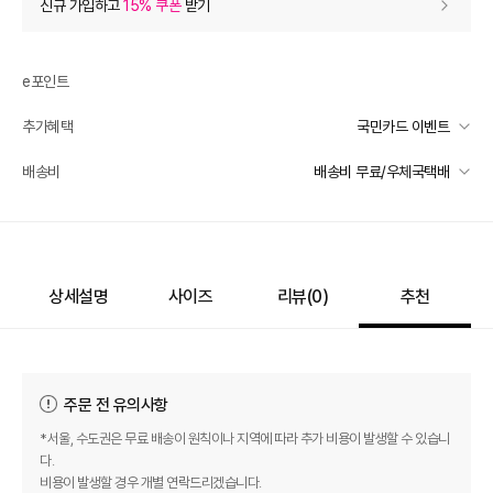
신규 가입하고
15% 쿠폰
받기
0
등급 할인
e포인트
추가 할인
0
추가혜택
국민카드 이벤트
e포인트 (보유 : 0P)
0
국민카드 이벤트
배송비
배송비 무료/우체국택배
바바캐시 1% 할인
- 0
선착순 2천명! 15만원 이상 구매 시, 5% 즉시 추가 할인
일반배송
카드별 무이자 할부 안내
110,000
–
0
=
110,000
원
-
무료배송
배송 가능 지역
상세설명
사이즈
리뷰(
0
)
추천
전국
주문 전 유의사항
*서울, 수도권은 무료 배송이 원칙이나 지역에 따라 추가 비용이 발생할 수 있습니
다.
비용이 발생할 경우 개별 연락드리겠습니다.