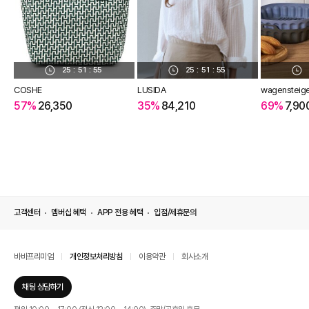
25
:
51
:
54
25
:
51
:
54
COSHE
LUSIDA
wagensteig
57%
26,350
35%
84,210
69%
7,90
고객센터
멤버십 혜택
APP 전용 혜택
입점/제휴문의
바바프리미엄
개인정보처리방침
이용약관
회사소개
채팅 상담하기