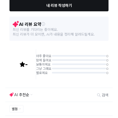
다. (전자상거래 등에서의 소비자보호에 관한 법률 제18
조(청약 철회등)9항에 의거 소비자의 사정에 의한 청약
철회 시 택배비는 소비자 부담입니다.)
결제완료 직후 즉시 주문취소는 ＂마이바바 > 취소/교
환/반품 신청"에서 직접 처리 가능합니다.
주문완료 후 재고 부족 등으로 인해 주문 취소 처리가 될
수도 있는 점 양해 부탁드립니다.
주문상태가 상품준비중인 경우 취소신청이 불가능합니
다.
취소/반품/교환 안내
교환 신청은 최초 1회에 한하며, 교환 배송 완료 후에는
추가 교환 신청은 불가합니다.
반품/교환은 미사용 제품에 한해 배송완료 후 7일 이내입
니다.
임의반품은 불가하오니 반드시 고객센터나 ＂마이바바
> 주문취소/교환/반품 신청"을 통해서 신청접수를 하시
기 바랍니다.
상품하자, 오배송의 경우 택배비 무료로 교환/반품이 가
능하지만 모니터의 색상차이, 착용감, 사이즈의 개인의
선호도는 상품의 하자 사유가 아닙니다.
고객 부주의로 상품이 훼손, 변경된 경우 교환/반품이 불
가능 합니다.
제품을 사용 또는 훼손한 경우, 사은품 누락, 상품 TAG,
보증서, 상품 부자재가 제거 혹은 분실된 경우
밀봉포장을 개봉했거나 내부 포장재를 훼손 또는 분실한