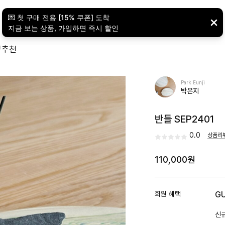
뷰
추천
Park Eunji
박은지
반들 SEP2401
0.0
상품리
110,000원
회원 혜택
G
신규