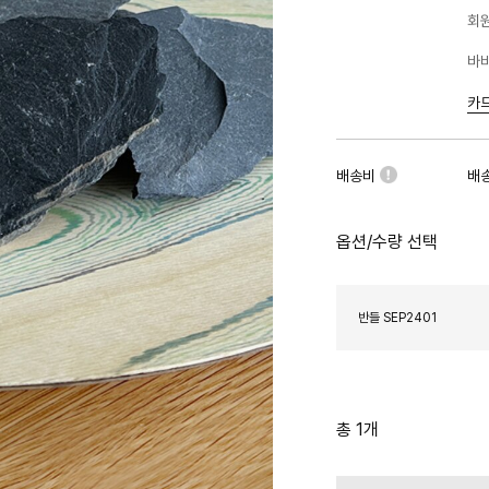
회원
바바
카
배송비
배
옵션/수량 선택
반들 SEP2401
총 1개