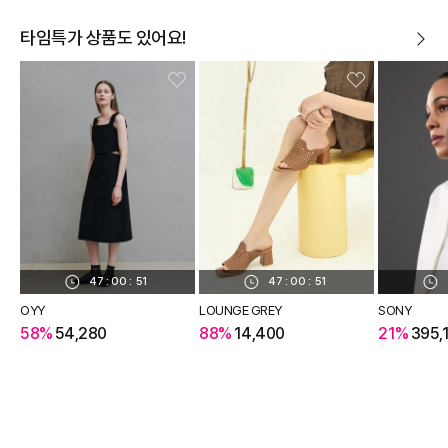
타임특가 상품도 있어요!
47
:
00
:
50
47
:
00
:
50
OYY
LOUNGE GREY
SONY
58%
54,280
88%
14,400
21%
395,