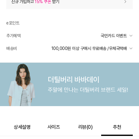
신규 가입하고
15% 쿠폰
받기
0
등급 할인
e포인트
추가 할인
0
추가혜택
국민카드 이벤트
e포인트 (보유 : 0P)
0
국민카드 이벤트
배송비
100,000원 이상 구매시 무료배송 /우체국택배
바바캐시 1% 할인
- 0
선착순 2천명! 15만원 이상 구매 시, 5% 즉시 추가 할인
일반배송
카드별 무이자 할부 안내
48,000
–
0
=
48,000
원
100000 미만
4,000
100000 이상
무료배송
배송 가능 지역
전국
상세설명
사이즈
리뷰(
0
)
추천