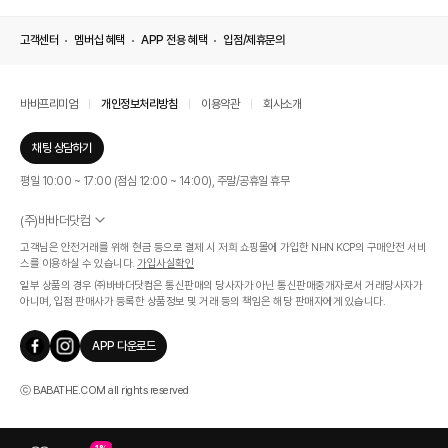
고객센터
멤버십 혜택
APP 전용 혜택
입점/제휴문의
바바프리미엄
개인정보처리방침
이용약관
회사소개
채팅 상담하기
평일 10:00 ~ 17:00 (점심 12:00 ~ 14:00), 주말/공휴일 휴무
(주)바바더닷컴
서울특별시 서초구 신반포로 339, 논현빌딩 (대표이사 : 문인식)
고객님은 안전거래를 위해 현금 등으로 결제 시 저희 쇼핑몰에 가입한 NHN KCP의 구매안전 서비
사업자 등록번호 569-86-01308
스를 이용하실 수 있습니다.
가입사실확인
통신판매업신고번호 제 2019 - 서울 서초 - 1268호
일부 상품의 경우 ㈜바바더닷컴은 통신판매의 당사자가 아닌 통신판매중개자로서 거래당사자가
개인정보관리책임자 : 김효영
아니며, 입점 판매사가 등록한 상품정보 및 거래 등의 책임은 해당 판매자에게 있습니다.
인증범위
온라인 쇼핑몰 서비스(바바더닷컴)
APP 다운로드
유효기간
2024.07.17 ~ 2027.07.16
ⓒ BABATHE.COM all rights reserved