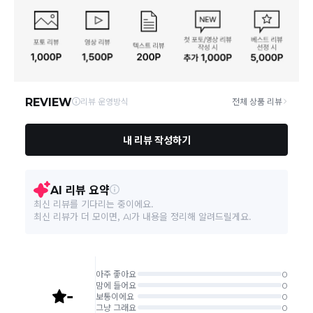
통신판매업 신고
2016-서울서초-1522
동일 브랜드의 상품이라도 상품별 출고일시가 달라 각각
제조자, 수입품의 경우 수
상품상세설명 참조
배송정보
배송될 수 있습니다.
입자를 함께 표기
연락처
02-6960-0703
택배 배송기일은 재고상황, 택배사 사정 및 배송지(해외
상품, 제주/도서산간지역)에 따라 약간의 지연이 발생할
A/S 책임자와 전화번호/소
상품상세설명 참조
수 있습니다.
비자상담관련 전화번호
영업소재지
06531 서울 서초구 신반포로 339 논현빌딩
상품의 배송비는 공급업체의 정책에 따라 다르며, 공휴일
및 휴일은 배송이 불가합니다.
본 상품 정보의 내용은 공정거래위원회 '상품정보제공고시'에 따라 판매자가 직접 등록한
것으로 해당 정보에 대한 책임은 판매자에게 있습니다.
상품하자 이외 사이즈, 색상교환 등 단순 변심에 의한 교
환/반품 택배비는 고객부담으로 왕복택배비가 발생합니
다. (전자상거래 등에서의 소비자보호에 관한 법률 제18
조(청약 철회등)9항에 의거 소비자의 사정에 의한 청약
철회 시 택배비는 소비자 부담입니다.)
결제완료 직후 즉시 주문취소는 ＂마이바바 > 취소/교
환/반품 신청"에서 직접 처리 가능합니다.
주문완료 후 재고 부족 등으로 인해 주문 취소 처리가 될
수도 있는 점 양해 부탁드립니다.
주문상태가 상품준비중인 경우 취소신청이 불가능합니
다.
취소/반품/교환 안내
교환 신청은 최초 1회에 한하며, 교환 배송 완료 후에는
추가 교환 신청은 불가합니다.
반품/교환은 미사용 제품에 한해 배송완료 후 7일 이내입
니다.
임의반품은 불가하오니 반드시 고객센터나 ＂마이바바
> 주문취소/교환/반품 신청"을 통해서 신청접수를 하시