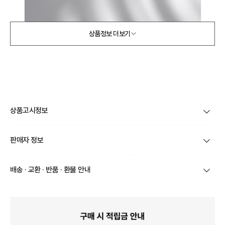
상품정보 더보기
상품고시정보
제품코드
XRRACCC101
판매자 정보
품명 및 모델명
상품상세설명 참조
상호/대표자
(주) 바바패션 / 문장우
배송 · 교환 · 반품 · 환불 안내
법에 의한 인증허가 등을
받았음을 확인할 수 있는
상품상세설명 참조
브랜드
강진주
경우 그에 대한 사항
상품별로 상품 특성 및 배송지에 따라 배송유형 및 소요
기간이 달라집니다.
사업자번호
211-86-30525
제조국 또는 원산지
일부 주문상품 또는 예약상품의 경우 기본 배송일 외에
상품상세설명 참조
추가 배송 소요일이 발생될 수 있습니다.