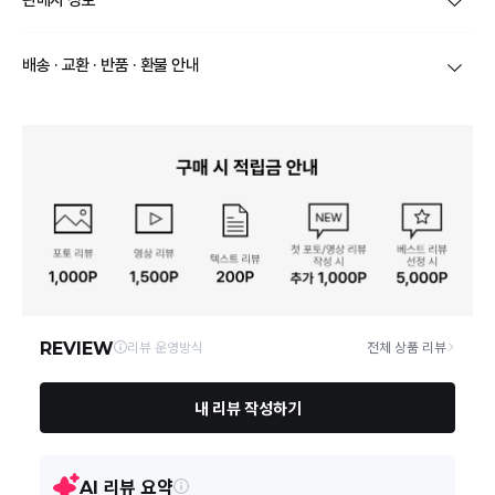
판매자 정보
것으로 해당 정보에 대한 책임은 판매자에게 있습니다.
상호/대표자
(주)바바패션_컬렉션(OUTLET) / 문장우
배송 · 교환 · 반품 · 환불 안내
브랜드
아이잗컬렉션(OUTLET)
당일
오전 8시 이후 주문
건의 경우
익일 주문서 확인
후 배송이 이루
어집니다.
사업자번호
211-86-30525
빠른 배송을 위해 준비되는 상품부터
부분 발송
진행 될 수 있습니
다.
통신판매업 신고
20191268
당사 계약택배는 CJ대한통운이며, 배송비는 5만원 이상 구매 시 배
배송
송비는 무료이나, 도서 산간은 추가 배송비/도선료가 발생합니다.
연락처
결제완료 후 평균 3~5일(토요일 및 공휴일 제외) 이내에 배송 시작
02-1800-8878
되며, 매장 수급 제품의 경우에는 7~10일정도 소요될 수 있습니다.
일부 상품의 경우
매장에서 직접 배송
이 이루어지며
대한통운 외 타
영업소재지
06531 서울 서초구 신반포로 339 3층 바바더닷컴
택배로 배송
이 이루어집니다.
주문취소는 '주문접수' 상태에서만 가능합니다.
오프라인 동시판매로 인해 결제 후 재고부족으로 인한 품절 취소가 발생
될 수 있습니다.
교환/반품 접수는
수령 후 익일부터 사이트에서 직접 접수
가능하
며, 제품
배송완료일로부터 7일 이내
에만 가능합니다.(7일 이후는
반품 불가합니다)
'구매확정' 클릭한 경우 구매의사 반영이 되어 교환 및 반품이 불가
능하니 이점 참고해주시기 바랍니다.