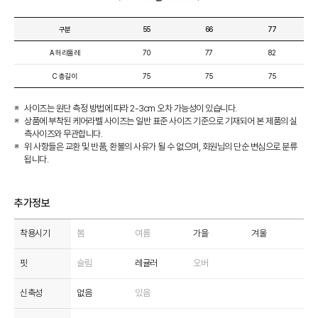
구분
55
66
77
A 허리둘레
70
77
82
C 총길이
75
75
75
사이즈는 원단 측정 방법에 따라 2-3cm 오차 가능성이 있습니다.
상품에 부착된 케어라벨 사이즈는 일반 표준 사이즈 기준으로 기재되어 본 제품의 실
측사이즈와 무관합니다.
위 사항들은 교환 및 반품, 환불의 사유가 될 수 없으며, 회원님의 단순 변심으로 분류
됩니다.
추가정보
착용시기
봄
여름
가을
겨울
핏
슬림
레귤러
오버
신축성
없음
있음