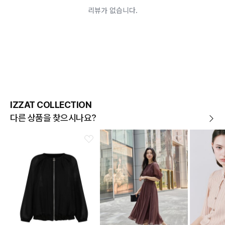
시간의 경과 또는 일부 소비자에 의해 재판매가 곤란할 정도로 상품
등의 가치가 현저히 감소된 경우
상품의 TAG, 스티커, 케이스, 옷걸이, 폴릭백 등을 훼손 및 분실한
경우
환불승인: 반송장 배송완료일로부터 영업일 3-5일내에 물류 입고
확인 후 이루어지나, 이벤트 및 반품량에 따라 영업일 최대 15일 소
요될수 있는점 참고부탁드립니다.
현금
결제 시 : 주문취소 확인 후 영업일 기준 1일~3일내 요청계좌
환불
로 환불되며 '한국사이버결제(KCP)'로 입금됩니다.
카드
결제 시 : 주문취소 확인 후 카드사 매출 취소까지 영업일 기준
IZZAT COLLECTION
3일~5일정도 소요됩니다. (해당 카드사 사정에 따라 지연될 수 있
습니다.)
다른 상품을 찾으시나요?