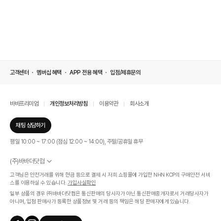
고객센터
멤버십 혜택
APP 전용 혜택
입점/제휴문의
바바프리미엄
개인정보처리방침
이용약관
회사소개
채팅 상담하기
평일 10:00 ~ 17:00 (점심 12:00 ~ 14:00), 주말/공휴일 휴무
(주)바바더닷컴
서울특별시 서초구 신반포로 339, 논현빌딩 (대표이사 : 문인식)
고객님은 안전거래를 위해 현금 등으로 결제 시 저희 쇼핑몰에 가입한 NHN KCP의 구매안전 서비
사업자 등록번호 569-86-01308
스를 이용하실 수 있습니다.
가입사실확인
통신판매업신고번호 제 2019 - 서울 서초 - 1268호
일부 상품의 경우 ㈜바바더닷컴은 통신판매의 당사자가 아닌 통신판매중개자로서 거래당사자가
개인정보관리책임자 : 김효영
아니며, 입점 판매사가 등록한 상품정보 및 거래 등의 책임은 해당 판매자에게 있습니다.
인증범위
온라인 쇼핑몰 서비스(바바더닷컴)