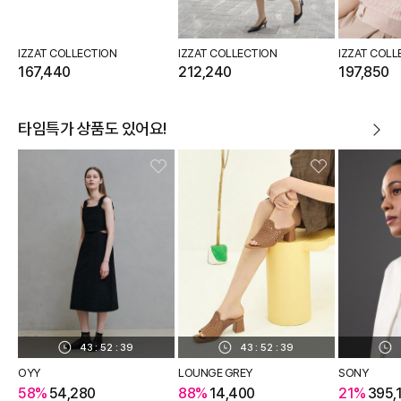
IZZAT COLLECTION
IZZAT COLLECTION
IZZAT COLL
167,440
212,240
197,850
타임특가 상품도 있어요!
43
:
52
:
38
43
:
52
:
38
OYY
LOUNGE GREY
SONY
58%
54,280
88%
14,400
21%
395,