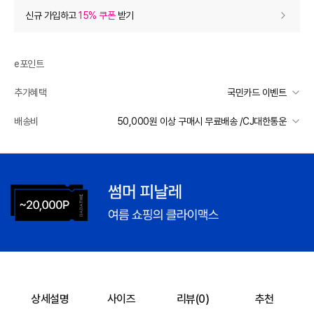
상품 할인
(자동적용)
신규 가입하고
15% 쿠폰
받기
50% 상품 할인
-249,000
0
등급 할인
e포인트
추가혜택
국민카드 이벤트
장바구니 쿠폰
- 10,000
국민카드 이벤트
배송비
50,000원 이상 구매시 무료배송 /CJ대한통운
[썸머 피날레] 바바패션
- 10,000
받기
선착순 2천명! 15만원 이상 구매 시, 5% 즉시 추가 할인
프리미엄 웰컴쿠폰팩 (15%, 최대 10만원)
가입
일반배송
카드별 무이자 할부 안내
50000 미만
3,000
50000 이상
무료배송
추가 할인
0
제주 도서산간 지역
추가 배송비 책정
e포인트 (보유 : 0P)
0
배송 가능 지역
바바캐시 1% 할인
- 0
전국
498,000
–
0
=
498,000
원
상세설명
사이즈
리뷰(
0
)
추천