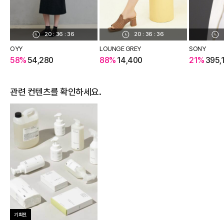
20
:
36
:
36
20
:
36
:
36
OYY
LOUNGE GREY
SONY
58%
54,280
88%
14,400
21%
395,
관련 컨텐츠를 확인하세요.
기획전