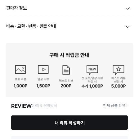
내용물의 용량 또는 중량
상품상세설명 참조
판매자 정보
제품 주요사양
상품상세설명 참조
상호/대표자
주식회사 제이에스디지탈 / 임성준
배송 · 교환 · 반품 · 환불 안내
사용기한 또는 개봉 후 사
상품상세설명 참조
용기간
브랜드
생활공작소
- 배송기간은 주문일로부터 1일~5일정도 걸립니다.
배송정보
- 상품별 배송정보에 따라 배송비가 다를 수 있습니다.
사용방법
상품상세설명 참조
사업자번호
106-86-70152
- 도서산간 및 제주 지역은 추가 배송비가 부과 될 수 있습니다.
화장품제조업자, 화장품책
통신판매업 신
- 상품 배송 완료 후 7일 이내에 반품 및 교환을 신청할 수 있습니
2014-고양일산동-0385
임판매업자 및 맞춤형 화장
상품상세설명 참조
고
다.
품판매업자
- 변심으로 인한 반품인 경우 왕복배송비가 부과될 수 있습니다.
- 상품 불량인 경우에는 불량 판정 후 전액 환불 됩니다.
연락처
070-4651-4335
제조국
상품상세설명 참조
- 출고 이후 교환 / 반품 요청시, 상품 회수 후 처리 되며, 변심 반품
교환 / 반품 안내
으로 처리되어 왕복 배송비 부과 될 수 있습니다.
10401 경기 고양시 일산동구 무궁화로 20-38 로데오탑빌딩
- 출고전 취소는 상품별 상이 할수 있으니 판매 고객센터를 통해 확
영업소재지
「화장품법」에 따라 기재ㆍ
419호
상품상세설명 참조
인 부탁드립니다.
표시하여야 하는 모든 성분
- 주문제작, 밀봉포장상품, 제품 개봉 후 변심으로 인한 교환/ 반품
이 어렵습니다.
「화장품법」에 따른 기능성
상품상세설명 참조
화장품
사용할 때 주의사항
상품상세설명 참조
고객센터
070-4651-4335