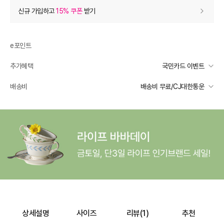
상품 할인
(자동적용)
신규 가입하고
15% 쿠폰
받기
31% 상품 할인
-7,200
0
등급 할인
e포인트
추가혜택
국민카드 이벤트
상품 쿠폰 할인
- 790
국민카드 이벤트
배송비
배송비 무료/CJ대한통운
생활공작소 5% 쿠폰
- 790
받기
선착순 2천명! 15만원 이상 구매 시, 5% 즉시 추가 할인
일반배송
추가 할인
0
카드별 무이자 할부 안내
-
무료배송
e포인트 (보유 : 0P)
0
배송 가능 지역
전국
바바캐시 1% 할인
- 0
23,000
–
0
=
23,000
원
상세설명
사이즈
리뷰(
1
)
추천