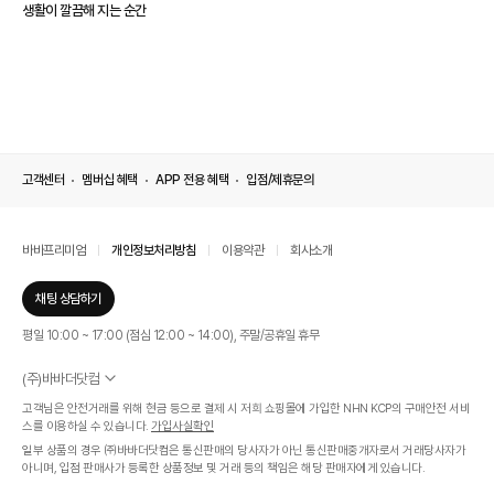
생활이 깔끔해 지는 순간
고객센터
멤버십 혜택
APP 전용 혜택
입점/제휴문의
바바프리미엄
개인정보처리방침
이용약관
회사소개
채팅 상담하기
평일 10:00 ~ 17:00 (점심 12:00 ~ 14:00), 주말/공휴일 휴무
(주)바바더닷컴
서울특별시 서초구 신반포로 339, 논현빌딩 (대표이사 : 문인식)
고객님은 안전거래를 위해 현금 등으로 결제 시 저희 쇼핑몰에 가입한 NHN KCP의 구매안전 서비
사업자 등록번호 569-86-01308
스를 이용하실 수 있습니다.
가입사실확인
통신판매업신고번호 제 2019 - 서울 서초 - 1268호
일부 상품의 경우 ㈜바바더닷컴은 통신판매의 당사자가 아닌 통신판매중개자로서 거래당사자가
개인정보관리책임자 : 김효영
아니며, 입점 판매사가 등록한 상품정보 및 거래 등의 책임은 해당 판매자에게 있습니다.