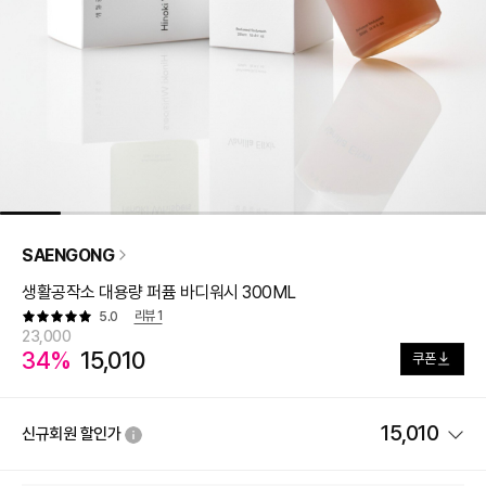
SAENGONG
생활공작소 대용량 퍼퓸 바디워시 300ML
리뷰
1
5.0
23,000
34%
15,010
쿠폰
15,010
신규회원 할인가