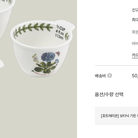
신규
최
회원
바바
카
배송비
50
옵션/수량 선택
[포트메리온] 보타닉 가든 