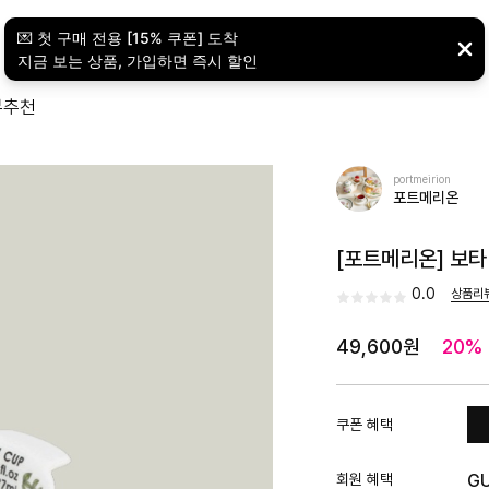
뷰
추천
portmeirion
포트메리온
[포트메리온] 보타
0.0
상품리
49,600원
20%
쿠폰 혜택
회원 혜택
G