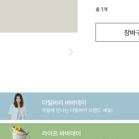
총 1개
장바