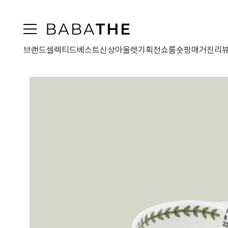
브랜드
셀렉티드
베스트
신상
아울렛
기획전
쇼룸
숏핑
매거진
리