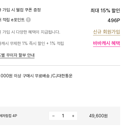
 가입 시 웰컴 쿠폰 증정
최대 15% 할인
대 적립 e포인트
496P
신규 회원가입
 가입 시 다양한 혜택이 지급됩니다.
바바캐시 혜택
캐시 무제한 1% 즉시 할인 + 1% 적립
PLATINUM
1%
BLACK
1%
드별 무이자 할부 안내
GOLD
1%
RED
1%
,000원 이상 구매시 무료배송 /CJ대한통운
PINK
0.5%
49,600원
메저링컵 4P