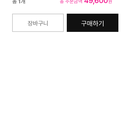
49,600
총
1
개
총 주문금액
원
구매하기
장바구니