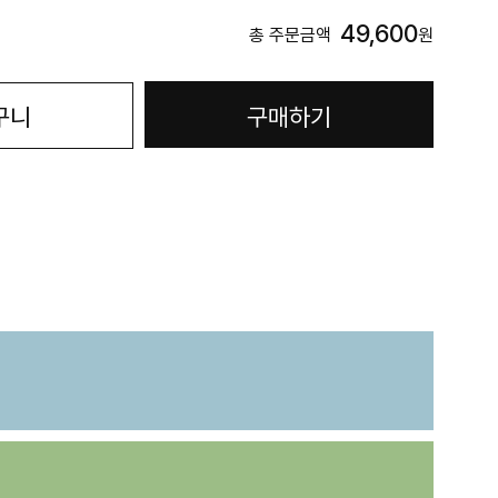
49,600
총 주문금액
원
구니
구매하기