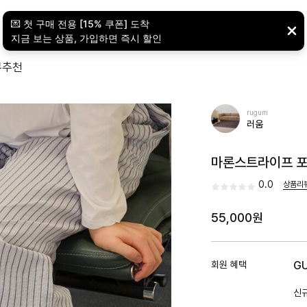
뷰
추천
rugum
러움
마론스트라이프 포
0.0
상품리
55,000원
회원 혜택
G
신규