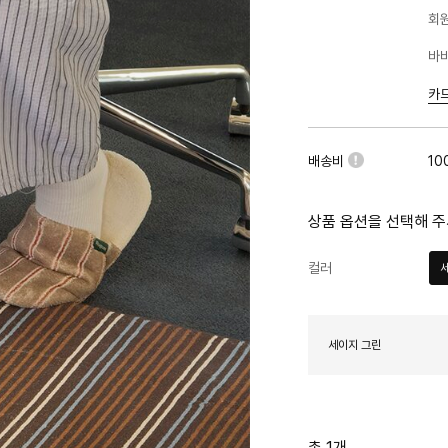
회원
바바
카
배송비
10
상품 옵션을 선택해 주
컬러
세이지 그린
총 1개