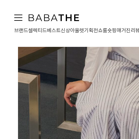
브랜드
셀렉티드
베스트
신상
아울렛
기획전
쇼룸
숏핑
매거진
리