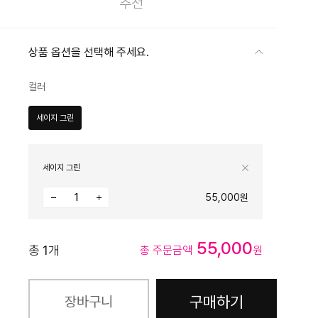
추천
상품 옵션을 선택해 주세요.
컬러
세이지 그린
세이지 그린
55,000원
55,000
총
1
개
총 주문금액
원
구매하기
장바구니