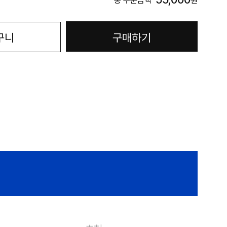
총 주문금액
원
구니
구매하기