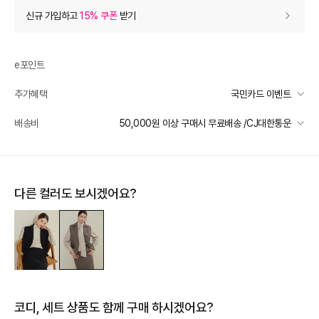
상품 할인
(자동적용)
신규 가입하고
15% 쿠폰
받기
10% 상품 할인
-49,800
0
등급 할인
e포인트
추가혜택
국민카드 이벤트
추가 할인
0
국민카드 이벤트
배송비
50,000원 이상 구매시 무료배송 /CJ대한통운
e포인트 (보유 : 0P)
0
선착순 2천명! 15만원 이상 구매 시, 5% 즉시 추가 할인
바바캐시 1% 할인
- 0
일반배송
카드별 무이자 할부 안내
50000 미만
3,000
50000 이상
무료배송
498,000
–
0
=
498,000
원
다른 컬러도 보시겠어요?
제주 도서산간 지역
추가 배송비 책정
배송 가능 지역
전국
코디, 세트 상품도 함께 구매 하시겠어요?