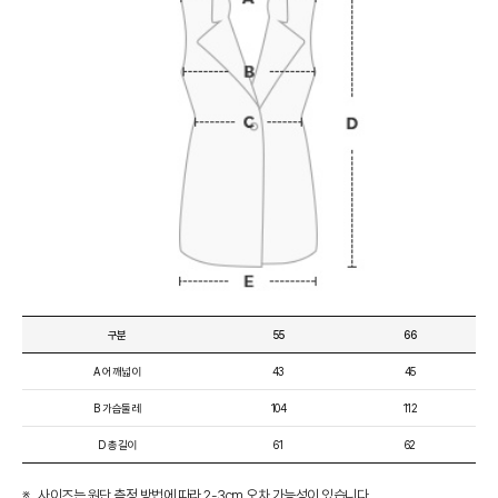
구분
55
66
A 어깨넓이
43
45
B 가슴둘레
104
112
D 총길이
61
62
사이즈는 원단 측정 방법에 따라 2-3cm 오차 가능성이 있습니다.