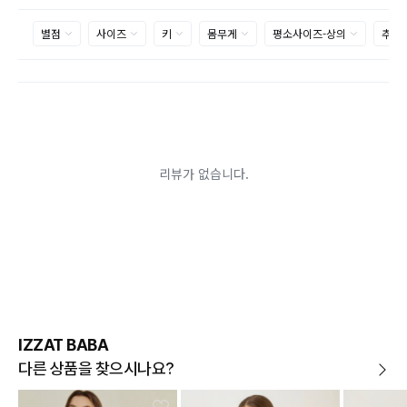
으로 제품하자로 접수하여 보내주시는경우 택배비 차감 후 환불 진
행되는점 참고부탁드립니다.
제품의 불량, 오배송으로 인한 교환/반품 시 택배비는 본사에서 부
담하며, 상품 확인 후 처리해드리고 있습니다.
(수령 후 3일 내 고객센터 또는 1:1게시판으로 신청해주시기 바랍니
다.)
교환/반품이 불가능한 경우
교환/반품 가능 기간을 초과하였을 경우
고객님의 귀책 사유로 상품이 훼손된 경우
시간의 경과 또는 일부 소비에 의해 재판매가 곤란할 정도로 상품
등의 가치가 현저히 감소된 경우
상품의 TAG, 스티커, 옷걸이, 폴릭백,케이스 등을 훼손 및 분실한 경
우
환불승인: 반송장 배송완료일로부터 영업일 3-5일내에 물류 입고
확인 후 이루어지나, 이벤트 및 반품량에 따라 영업일 최대 15일 소
요될수 있는점 참고부탁드립니다.
현금
결제 시 : 주문취소 확인 후 영업일 기준 1일~3일내 요청계좌
환불
로 환불되며 '한국사이버결제(KCP)'로 입금됩니다.
카드
결제 시 : 주문취소 확인 후 카드사 매출 취소까지 영업일 기준
IZZAT BABA
3일~5일정도 소요됩니다. (해당 카드사 사정에 따라 지연될 수 있
습니다.)
다른 상품을 찾으시나요?