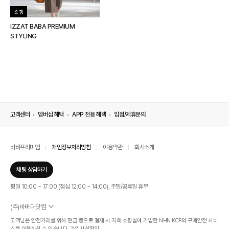
숏핑
IZZAT BABA PREMIUM
STYLING
고객센터
멤버십 혜택
APP 전용 혜택
입점/제휴문의
바바프리미엄
개인정보처리방침
이용약관
회사소개
채팅 상담하기
평일 10:00 ~ 17:00 (점심 12:00 ~ 14:00), 주말/공휴일 휴무
(주)바바더닷컴
서울특별시 서초구 신반포로 339, 논현빌딩 (대표이사 : 문인식)
고객님은 안전거래를 위해 현금 등으로 결제 시 저희 쇼핑몰에 가입한 NHN KCP의 구매안전 서비
사업자 등록번호 569-86-01308
스를 이용하실 수 있습니다.
가입사실확인