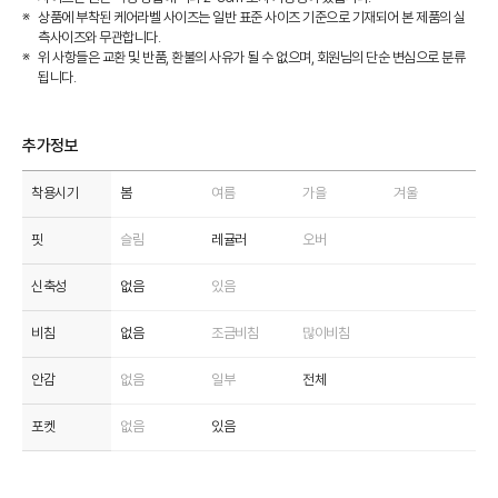
상품에 부착된 케어라벨 사이즈는 일반 표준 사이즈 기준으로 기재되어 본 제품의 실
측사이즈와 무관합니다.
위 사항들은 교환 및 반품, 환불의 사유가 될 수 없으며, 회원님의 단순 변심으로 분류
됩니다.
추가정보
착용시기
봄
여름
가을
겨울
핏
슬림
레귤러
오버
신축성
없음
있음
비침
없음
조금비침
많이비침
안감
없음
일부
전체
포켓
없음
있음