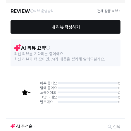
주문취소는 '주문접수' 상태에서만 가능합니다.
오프라인 동시판매로 인해 결제 후 재고부족으로 인한 품절 취소가
발생 될 수 있습니다.
교환/반품 접수는
수령 후 익일부터 사이트에서 직접 접수
가능하
며, 제품
배
송완료
일
로부터 7일 이내
에만 가능합니다.(7일 이후는
반품 불가합니다)
'구매확정' 클릭한 경우 구매의사 반영이 되어 교환 및 반품이 불가
능하니 이점 참고해주시기 바랍니다.
사이트 접수시 자동 CJ대한통운 회수 진행되며, 타택배 착불로 보
내주시는경우 자동 반송됩니다.
(
반송지: 경기도 여주시 점동면 장여로 545(원부리 204-6번지)
바바패션 물류센터
)
교환은 같은 제품의 한하여 사이즈만 가능합니다.
교환 접수 후 품절이 발생 될 수 있으며, 이로 인한 무상 환불처리는
불가능합니다.
같은 주문번호의 반품시에만 합포장 해주셔야 하며, 개별 포장시에
는 추가 접수 요청을 해주셔야 가능합니다.(별도입고시 택배비 추가
발생)
취소/교환/
같은 주문번호의 상품을 부분 발송 받아보셨어도 반품시에는 합포
반품
장 해주셔야 추가 택배비 발생되지 않습니다.
맞교환은 불가능
하며, 수령하신 상품이 반송지로 입고된 후 요청하
신 교환상품이 배송됩니다.
사이즈 및 디자인, 색상으로 인한 반품은 제품의 불량이 아닌 부분