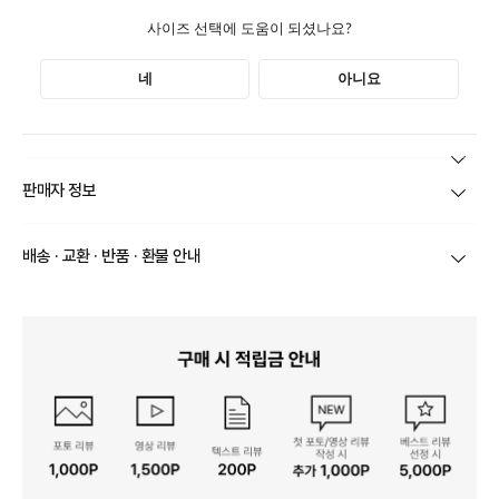
본 상품 정보의 내용은 공정거래위원회 '상품정보제공고시'에 따라 판매자가 직접 등록한
판매자 정보
것으로 해당 정보에 대한 책임은 판매자에게 있습니다.
상호/대표자
(주)바바패션_아이잗바바 / 문장우
배송 · 교환 · 반품 · 환불 안내
브랜드
아이잗바바
당일
오전 8시 이후 주문
건의 경우
익일 주문서 확인
후 배송이 이루
어집니다.
사업자번호
211-86-30525
빠른 배송을 위해 준비되는 상품부터
부분 발송
진행 될 수 있습니
다.
통신판매업 신고
20161522
당사 계약택배는 CJ대한통운이며, 배송비는 5만원 이상 구매 시 배
배송
송비는 무료이나, 도서 산간은 추가 배송비/도선료가 발생합니다.
연락처
결제완료 후 평균 3~5일(토요일 및 공휴일 제외) 이내에 배송 시작
02-1800-8878
되며, 매장 수급 제품의 경우에는 7~10일정도 소요될 수 있습니다.
일부 상품의 경우
매장에서 직접 배송
이 이루어지며
대한통운 외 타
영업소재지
06531 서울 서초구 신반포로 339 논현빌딩
택배로 배송
이 이루어집니다.