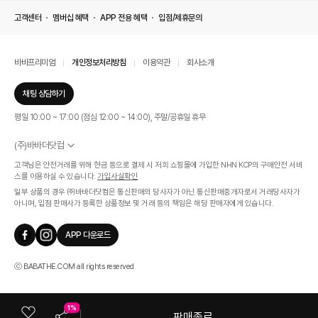
고객센터
멤버십 혜택
APP 전용 혜택
입점/제휴문의
바바프리미엄
개인정보처리방침
이용약관
회사소개
채팅 상담하기
평일 10:00 ~ 17:00 (점심 12:00 ~ 14:00), 주말/공휴일 휴무
(주)바바더닷컴
서울특별시 서초구 신반포로 339, 논현빌딩 (대표이사 : 문인식)
고객님은 안전거래를 위해 현금 등으로 결제 시 저희 쇼핑몰에 가입한 NHN KCP의 구매안전 서비
사업자 등록번호 569-86-01308
스를 이용하실 수 있습니다.
가입사실확인
통신판매업신고번호 제 2019 - 서울 서초 - 1268호
일부 상품의 경우 ㈜바바더닷컴은 통신판매의 당사자가 아닌 통신판매중개자로서 거래당사자가
개인정보관리책임자 : 김효영
아니며, 입점 판매사가 등록한 상품정보 및 거래 등의 책임은 해당 판매자에게 있습니다.
인증범위
온라인 쇼핑몰 서비스(바바더닷컴)
APP 다운로드
유효기간
2024.07.17 ~ 2027.07.16
ⓒ BABATHE.COM all rights reserved
1%
판매종료