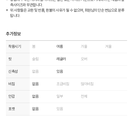
측사이즈와 무관합니다.
위 사항들은 교환 및 반품, 환불의 사유가 될 수 없으며, 회원님의 단순 변심으로 분류
됩니다.
추가정보
착용시기
봄
여름
가을
겨울
핏
슬림
레귤러
오버
신축성
없음
있음
비침
없음
조금비침
많이비침
안감
없음
일부
전체
포켓
없음
있음