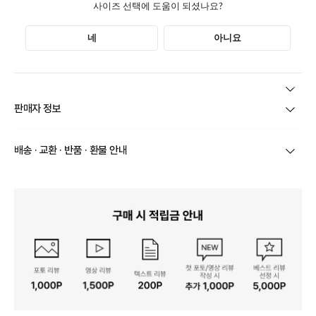
본 상품 정보의 내용은 공정거래위원회 '상품정보제공고시'에 따라 판매자가 직접 등록한
판매자 정보
것으로 해당 정보에 대한 책임은 판매자에게 있습니다.
상호/대표자
(주)바바패션_틸버리 / 문장우
배송 · 교환 · 반품 · 환불 안내
브랜드
더틸버리
당일
오전 8시 이후 주문
건의 경우
익일 주문서 확인
후 배송이 이루
어집니다.
사업자번호
211-86-30525
빠른 배송을 위해 준비되는 상품부터
부분 발송
진행 될 수 있습니
다.
통신판매업 신고
20161522
당사 계약택배는 CJ대한통운이며, 배송비는 5만원 이상 구매 시 배
배송
송비는 무료이나, 도서 산간은 추가 배송비/도선료가 발생합니다.
연락처
결제완료 후 평균 3~5일(토요일 및 공휴일 제외) 이내에 배송 시작
02-1800-8878
되며, 매장 수급 제품의 경우에는 7~10일정도 소요될 수 있습니다.
일부 상품의 경우
매장에서 직접 배송
이 이루어지며
대한통운 외 타
영업소재지
06531 서울 서초구 신반포로 339 논현빌딩, 바바더닷컴
택배로 배송
이 이루어집니다.