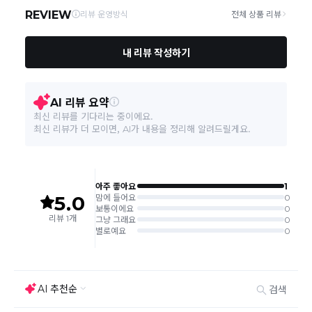
주문취소는 '주문접수' 상태에서만 가능합니다.
오프라인 동시판매로 인해 결제 후 재고부족으로 인한 품절 취소가 발생
될 수 있습니다.
교환/반품 접수는
수령 후 익일부터 사이트에서 직접 접수
가능하
며, 제품 배송완료
일로부터 7일 이내
에만 가능합니다.(7일 이후는
반품 불가합니다)
'구매확정' 클릭한 경우 구매의사 반영이 되어 교환 및 반품이 불가
능하니 이점 참고해주시기 바랍니다.
사이트 접수시 자동 CJ대한통운 회수 진행되며, 타택배 착불로 보
내주시는경우 자동 반송됩니다.
(
반송지: 경기도 여주시 점동면 장여로 545(원부리 204-6번지)
바바패션 물류센터
)
교환은 같은 제품의 한하여 사이즈만 가능합니다.
교환 접수 후 품절이 발생 될 수 있으며, 이로 인한 무상 환불처리는 불가능
합니다.
같은 주문번호의 반품시에만 합포장 해주셔야 하며, 개별 포장시에
는 추가 접수 요청을 해주셔야 가능합니다.(별도입고시 택배비 추가
발생)
취소/교환/
같은 주문번호의 상품을 부분 발송 받아보셨어도 반품시에는 합포
반품
장 해주셔야 추가 택배비 발생되지 않습니다.
맞교환은 불가능
하며, 수령하신 상품이 반송지로 입고된 후 요청하
신 교환상품이 배송됩니다.
사이즈 및 디자인, 색상으로 인한 반품은 제품의 불량이 아닌 부분
으로 제품하자로 접수하여 보내주시는경우 택배비 차감 후 환불 진
행되는점 참고부탁드립니다.