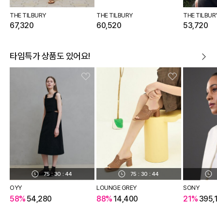
THE TILBURY
THE TILBURY
THE TILBUR
67,320
60,520
53,720
타임특가 상품도 있어요!
75
:
30
:
44
75
:
30
:
44
OYY
LOUNGE GREY
SONY
58%
54,280
88%
14,400
21%
395,