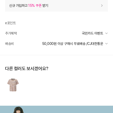
상품 할인
(자동적용)
신규 가입하고
15% 쿠폰
받기
60% 상품 할인
-70,800
0
등급 할인
e포인트
추가혜택
국민카드 이벤트
상품 쿠폰 할인
- 7,080
국민카드 이벤트
배송비
50,000원 이상 구매시 무료배송 /CJ대한통운
[더틸버리] 바바데이 15%
- 7080
받기
선착순 2천명! 15만원 이상 구매 시, 5% 즉시 추가 할인
[더틸버리] 9% 신상 상품쿠폰
- 4250
받기
일반배송
카드별 무이자 할부 안내
50000 미만
3,000
50000 이상
무료배송
추가 할인
0
다른 컬러도 보시겠어요?
제주 도서산간 지역
추가 배송비 책정
e포인트 (보유 : 0P)
0
배송 가능 지역
바바캐시 1% 할인
- 0
전국
118,000
–
0
=
118,000
원