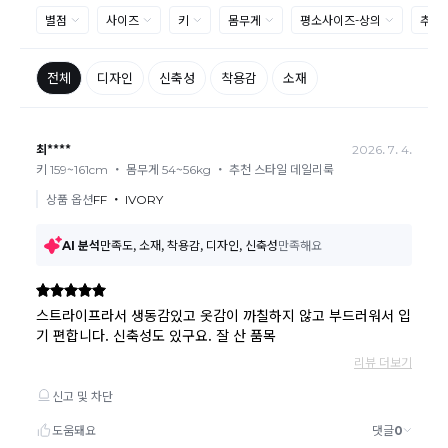
제품의 불량, 오배송으로 인한 교환/반품 시 택배비는 본사에서 부
담하며, 상품 확인 후 처리해드리고 있습니다.
(수령 후 3일 내 고객센터 또는 1:1게시판으로 신청해주시기 바랍니
다.)
교환/반품이 불가능한 경우
교환/반품 가능 기간을 초과하였을 경우
고객님의 귀책 사유로 상품이 훼손된 경우
시간의 경과 또는 일부 소비에 의해 재판매가 곤란할 정도로 상품
등의 가치가 현저히 감소된 경우
상품의 TAG, 스티커, 옷걸이, 폴릭백,케이스 등을 훼손 및 분실한 경
우
환불승인: 반송장 배송완료일로부터 영업일 3-5일내에 물류 입고
확인 후 이루어지나, 이벤트 및 반품량에 따라 영업일 최대 15일 소
요될수 있는점 참고부탁드립니다.
현금
결제 시 : 주문취소 확인 후 영업일 기준 1일~3일내 요청계좌
환불
로 환불되며 '한국사이버결제(KCP)'로 입금됩니다.
카드
결제 시 : 주문취소 확인 후 카드사 매출 취소까지 영업일 기준
3일~5일정도 소요됩니다. (해당 카드사 사정에 따라 지연될 수 있
습니다.)