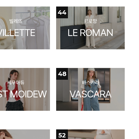
44
빌레뜨
르로망
VILLETTE
LE ROMAN
48
쎄무아듀
바스카라
ST MOIDEW
VASCARA
52