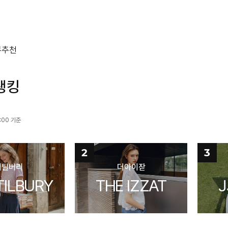
뷰
추천
랭킹
:00 기준
2
3
더틸버리
더아이잗
TILBURY
THE IZZAT
J