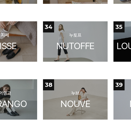
34
35
지쎄
누토프
ISSE
NUTOFFE
LO
38
39
머랭고
누브
RANGO
NOUVE