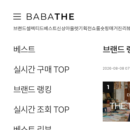
브랜드
셀렉티드
베스트
신상
아울렛
기획전
쇼룸
숏핑
매거진
리
베스트
브랜드 
실시간 구매 TOP
2026-08-08 07
1
브랜드 랭킹
THE 
실시간 조회 TOP
베스트 리뷰