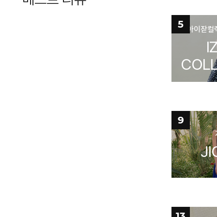
5
아이잗컬렉
I
COLL
9
JI
13