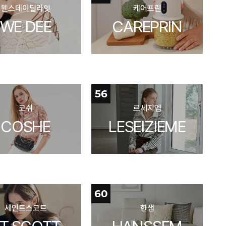
웬스데이딜라잇
케어프린
WE DEE
CAREPRIN
56
코쉬
르세지엠
COSHE
LESEIZIEME
60
세인트스코트
한샘