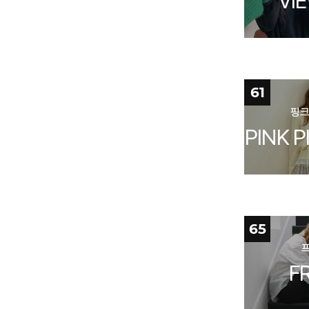
VI
61
핑크
PINK 
65
F