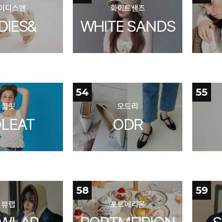
이디스앤
화이트샌즈
DIES&
WHITE SANDS
54
55
콜릿
오드리
LEAT
ODR
58
59
뷰랩
포트메리온