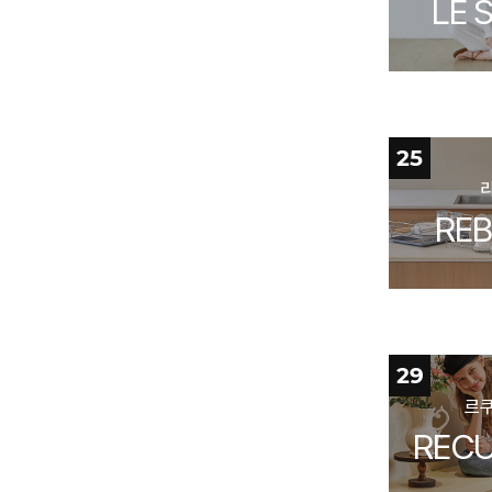
LE 
25
REB
29
르
RECU