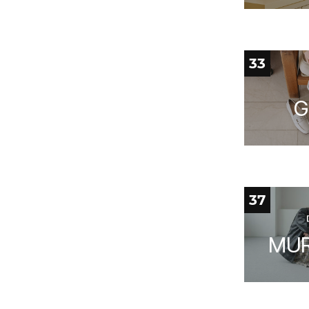
33
G
37
MU