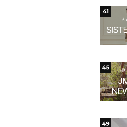
41
시
SIST
45
제
J
NE
49