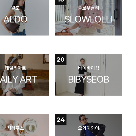
알도
슬로우롤리
ALDO
SLOWLOLLI
20
데일리아트
바이바이섭
AILY ART
BIBYSEOB
24
시라쿠스
오와이와이