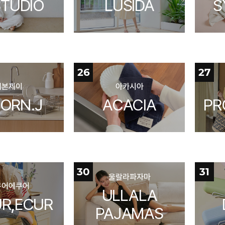
STUDIO
LUSIDA
S
26
27
리본제이
아카시아
ORN.J
ACACIA
PR
30
31
울랄라파자마
쿠어에쿠어
ULLALA
R,ECUR
PAJAMAS