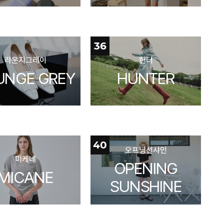
36
라운지그레이
헌터
UNGE GREY
HUNTER
40
오프닝선샤인
미케네
OPENING
MICANE
SUNSHINE