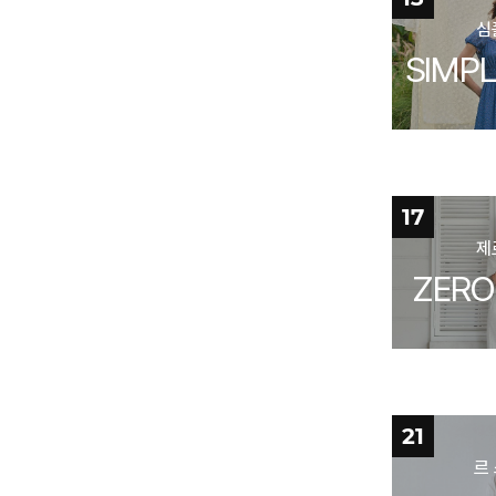
심
SIMP
17
제
ZERO
21
르