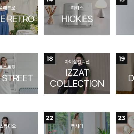
플레트로
히키스
LE RETRO
HICKIES
18
19
아이잗컬렉션
로스트릿
IZZAT
 STREET
D
COLLECTION
22
23
 스튜디오
루시다