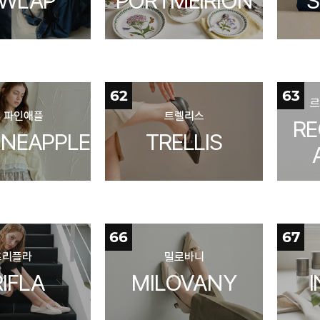
EWLAP
PORTMEIRION
S
62
63
르
 파인애플
트렐리스
RE
PINEAPPLE
TRELLIS
66
67
프리플라
밀로바니
RIFLA
MILOVANY