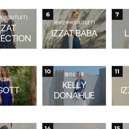
6
7
션(OUTLET)
아이잗바바(OUTLET)
ZZAT
IZZAT BABA
ECTION
10
11
켈리도나휴
지고트
KELLY
GOTT
I
DONAHUE
14
15