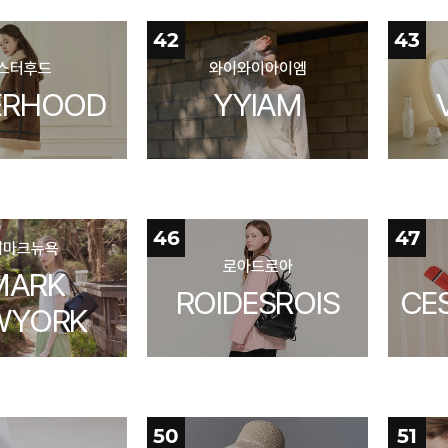
42
43
스터후드
와이와이아이엠
ERHOOD
YYIAM
46
47
이마크뉴욕
로아드로아
MARK
ROIDESROIS
CE
WYORK
50
51