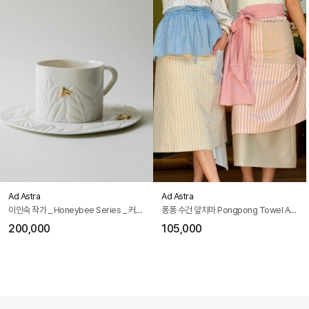
Ad Astra
Ad Astra
이인숙 작가 _ Honeybee Series _ 커피잔 세트
퐁퐁 수건 앞치마 Pongpong Towel Apron
200,000
105,000