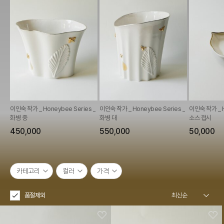
이인숙 작가 _ Honeybee Series _
이인숙 작가 _ Honeybee Series _
이인숙 작가 _ H
화병 중
화병 대
소스 접시
450,000
550,000
50,000
카테고리
컬러
가격
품절제외