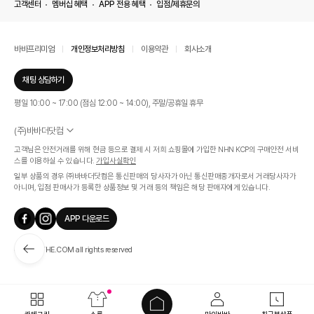
고객센터
멤버십 혜택
APP 전용 혜택
입점/제휴문의
바바프리미엄
개인정보처리방침
이용약관
회사소개
채팅 상담하기
평일 10:00 ~ 17:00 (점심 12:00 ~ 14:00), 주말/공휴일 휴무
(주)바바더닷컴
서울특별시 서초구 신반포로 339, 논현빌딩 (대표이사 : 문인식)
고객님은 안전거래를 위해 현금 등으로 결제 시 저희 쇼핑몰에 가입한 NHN KCP의 구매안전 서비
사업자 등록번호 569-86-01308
스를 이용하실 수 있습니다.
가입사실확인
통신판매업신고번호 제 2019 - 서울 서초 - 1268호
일부 상품의 경우 ㈜바바더닷컴은 통신판매의 당사자가 아닌 통신판매중개자로서 거래당사자가
개인정보관리책임자 : 김효영
아니며, 입점 판매사가 등록한 상품정보 및 거래 등의 책임은 해당 판매자에게 있습니다.
인증범위
온라인 쇼핑몰 서비스(바바더닷컴)
APP 다운로드
유효기간
2024.07.17 ~ 2027.07.16
ⓒ BABATHE.COM all rights reserved