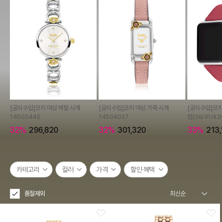
[공식수입]코치 여성 메탈 시계
[공식수입]코치 여성 가죽 시계
[공식수입]코치
14503445
14504037
랩(38/41/42
32%
296,820
32%
301,320
33%
213,
카테고리
컬러
가격
할인·혜택
품절제외