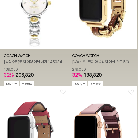
COACH WATCH
COACH WATCH
[공식수입]코치 여성 메탈 시계 14503445
[공식수입]코치 애플워치 메탈 스트랩(38/40/41mm) 14700188
439,000
279,000
32%
296,820
32%
188,820
10% 쿠폰
무료배송
10% 쿠폰
무료배송