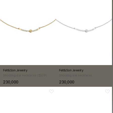
Felt&Son Jewelry
Felt&Son Jewelry
Shooting star necklaces (옐로우)
Shooting star necklaces
230,000
230,000