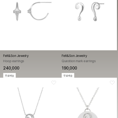
Felt&Son Jewelry
Felt&Son Jewelry
Hoop earrings
Question mark earrings
240,000
190,000
무료배송
무료배송