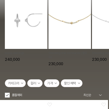
Hoop earrings
Shooting star necklaces (옐로
Shooting sta
우)
240,000
230,000
230,000
카테고리
컬러
가격
할인·혜택
품절제외