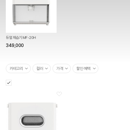
듀얼 제습기 MF-20H
349,000
카테고리
컬러
가격
할인·혜택
품절제외