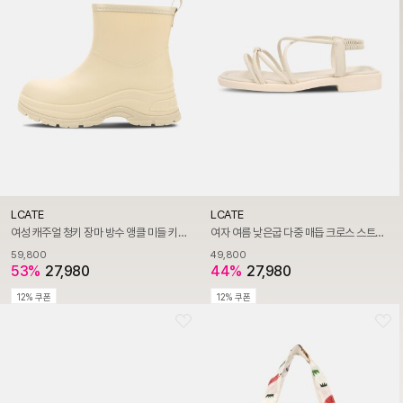
LCATE
LCATE
여성 캐주얼 청키 장마 방수 앵클 미들 키높이 데일리 레인부츠 LSS534
여자 여름 낮은굽 다중 매듭 크로스 스트랩 슬링백 오픈토 합성피혁 샌들 LSS700
59,800
49,800
53%
27,980
44%
27,980
12% 쿠폰
12% 쿠폰