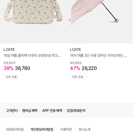
LCATE
LCATE
여성 여름 쿨러백 이유식 보온보냉 피크닉 출근도시락 브런치 보냉백 LAJB025
여자 여름 3단 수동 양우산 자외선차단 암막 차광 파스텔 자수 양산 LDDR182
59,800
49,800
38%
36,780
47%
26,220
12% 쿠폰
12% 쿠폰
고객센터
멤버십 혜택
APP 전용 혜택
입점/제휴문의
바바프리미엄
개인정보처리방침
이용약관
회사소개