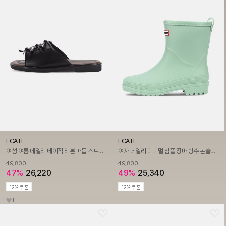
LCATE
LCATE
여성 여름 데일리 베이직 리본 매듭 스트랩 비건레더 로우힐 플랫 슬리퍼 LSS703
여자 데일리 미니멀 심플 장마 방수 논슬립 중목 미들 굽있는 레인부츠 LSS523
49,800
49,800
47%
26,220
49%
25,340
12% 쿠폰
12% 쿠폰
1