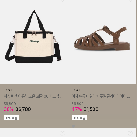
LCATE
LCATE
여성 배색 이유식 보온 코튼100 피크닉 출근도시락 여행 브런치 보냉백 LAJB026
여자 여름 데일리 캐주얼 글래디에이터 버클 스트랩 플랫피셔맨 샌들 LSS702
59,800
59,800
38%
36,780
47%
31,500
12% 쿠폰
12% 쿠폰
1