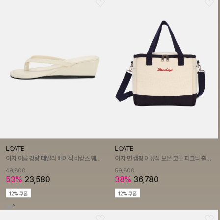
LCATE
LCATE
여자 여름 경량 데일리 베이직 바캉스 웨지 통굽 뮬 쪼리 샌들 슬리퍼 LSS689
여자 면 캠핑 이유식 보온 코튼 피크닉 출근도시락 여행 브런치 보냉백 LAJB026
49,800
59,800
53%
23,580
38%
36,780
12% 쿠폰
12% 쿠폰
2