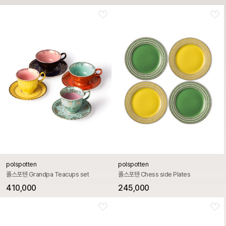
polspotten
polspotten
폴스포텐 Grandpa Teacups set
폴스포텐 Chess side Plates
410,000
245,000