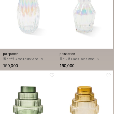
polspotten
polspotten
폴스포텐 Glass Folds Vase _ M
폴스포텐 Glass Folds Vase _S
190,000
190,000