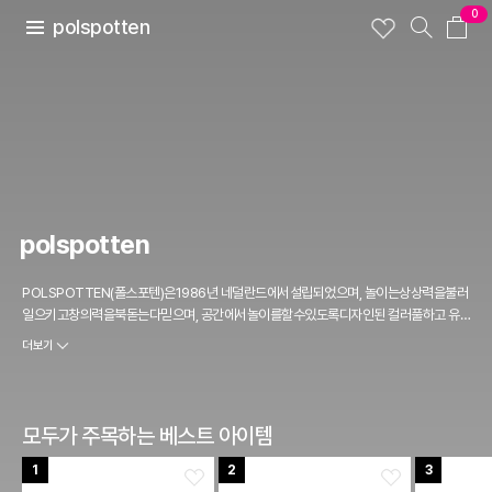
0
polspotten
polspotten
POLSPOTTEN(폴스포텐)은1986년 네덜란드에서설립되었으며, 놀이는상상력을불러
일으키고창의력을북돋는다믿으며, 공간에서놀이를할수있도록디자인된 컬러풀하고 유
쾌하게풀어낸제품들이많은 트렌디한브랜드입니다
더보기
모두가 주목하는 베스트 아이템
1
2
3