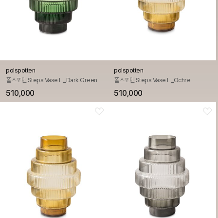
polspotten
polspotten
폴스포텐 Steps Vase L _Dark Green
폴스포텐 Steps Vase L _Ochre
510,000
510,000