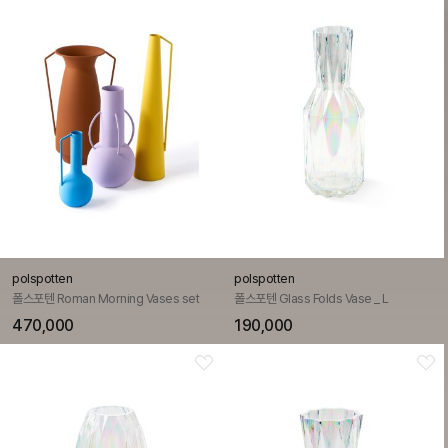
polspotten
polspotten
폴스포텐 Roman Morning Vases set
폴스포텐 Glass Folds Vase _ L
470,000
190,000