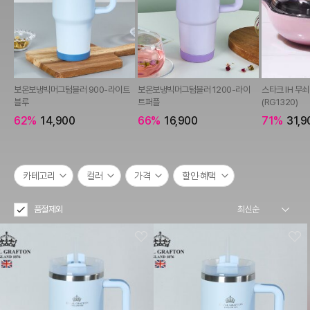
보온보냉빅머그텀블러 900-라이트
보온보냉빅머그텀블러 1200-라이
스타크 IH 무
블루
트퍼플
(RG1320)
62%
14,900
66%
16,900
71%
31,9
카테고리
컬러
가격
할인·혜택
품절제외