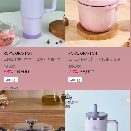
ROYAL GRAFTON
ROYAL GRAFTON
보온보냉빅머그텀블러 1200-라이트퍼플
스타크 IH 무쇠냄비 곰솥18 (RG1319)
49,000
139,000
66%
16,900
73%
36,900
무료배송
무료배송
4.9
(32)