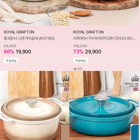
ROYAL GRAFTON
ROYAL GRAFTON
통3중 IH 스텐가마솥18 (RG1165)
브뤼에 IH 저수분세라믹냄비 양수20 RG1044
59,000
109,000
66%
19,900
73%
29,900
무료배송
무료배송
4
(1)