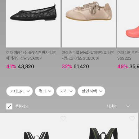
여자 여름 매쉬 플랫슈즈 망사 리본
여성 캐주얼 운동화 발레코어룩 리본
여자 레인부츠 
메리제인 신발 SCA007
새틴 스니커즈 SGLO001
SSS222
41%
43,820
32%
61,420
49%
35,
카테고리
컬러
가격
할인·혜택
품절제외