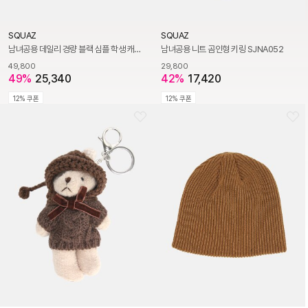
SQUAZ
SQUAZ
남녀공용 데일리 경량 블랙 심플 학생 캐주얼 백팩 SHR120
남녀공용 니트 곰인형 키링 SJNA052
49,800
29,800
49%
25,340
42%
17,420
12% 쿠폰
12% 쿠폰