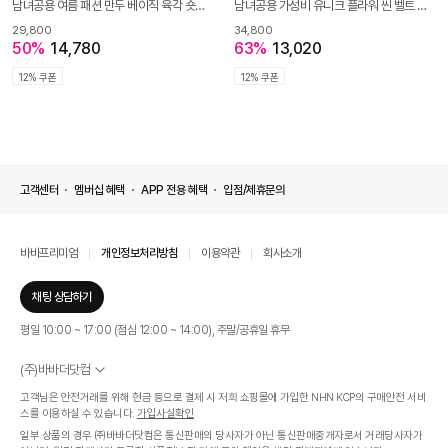
남녀공용 여름 패션 만두 베이직 육각 숏비니 SD827
남녀공용 가성비 유니크 플라워 씬 벨트 STG094
29,800
34,800
50%
14,780
63%
13,020
12% 쿠폰
12% 쿠폰
고객센터
멤버십 혜택
APP 전용 혜택
입점/제휴문의
바바프리미엄
개인정보처리방침
이용약관
회사소개
채팅 상담하기
평일 10:00 ~ 17:00 (점심 12:00 ~ 14:00), 주말/공휴일 휴무
(주)바바더닷컴
서울특별시 서초구 신반포로 339, 논현빌딩 (대표이사 : 문인식)
고객님은 안전거래를 위해 현금 등으로 결제 시 저희 쇼핑몰에 가입한 NHN KCP의 구매안전 서비
사업자 등록번호 569-86-01308
스를 이용하실 수 있습니다.
가입사실확인
통신판매업신고번호 제 2019 - 서울 서초 - 1268호
일부 상품의 경우 ㈜바바더닷컴은 통신판매의 당사자가 아닌 통신판매중개자로서 거래당사자가
개인정보관리책임자 : 김효영