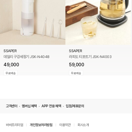
SSAPER
SSAPER
데일리 구강세정기 JSK-N4048
라피도 티포트기 JSK-N4003
49,000
59,000
무료배송
무료배송
고객센터
멤버십 혜택
APP 전용 혜택
입점/제휴문의
바바프리미엄
개인정보처리방침
이용약관
회사소개