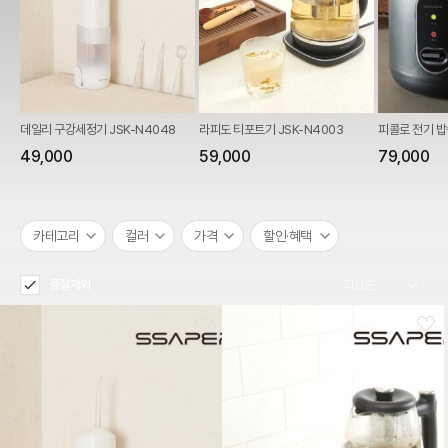
데일리 구강세정기 JSK-N4048
라피도 티포트기 JSK-N4003
피콜로 전기 밥솥
49,000
59,000
79,000
카테고리
컬러
가격
할인·혜택
품절제외