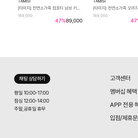
TAMISI
TAMISI
(타미지) 천연소가죽 컴포티 남성 키높이 스니커즈 TM25101L
169,000
169,000
47
%
89,000
47
고객센터
채팅 상담하기
멤버십 혜택
평일 10:00-17:00
점심 12:00-14:00
APP 전용 
주말,공휴일 휴무
입점/제휴문