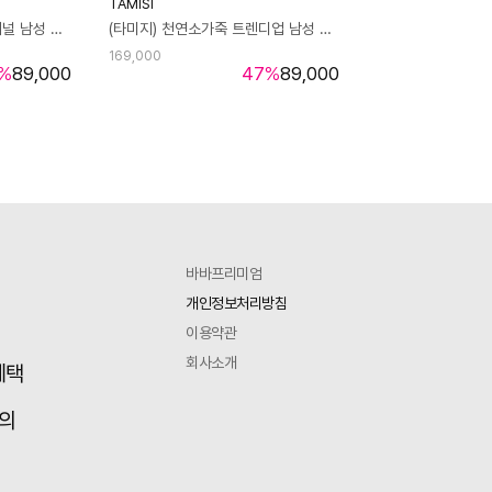
TAMISI
(타미지) 천연소가죽 오리지널 남성 키높이 스니커즈 TM25102L
(타미지) 천연소가죽 트렌디업 남성 키높이 스니커즈 TM25103L
169,000
%
89,000
47
%
89,000
바바프리미엄
개인정보처리방침
이용약관
회사소개
혜택
의