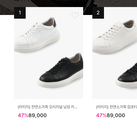
1
2
(타미지) 천연소가죽 오리지널 남성 키높이 스니커즈 TM25102L
47
%
89,000
47
%
89,000