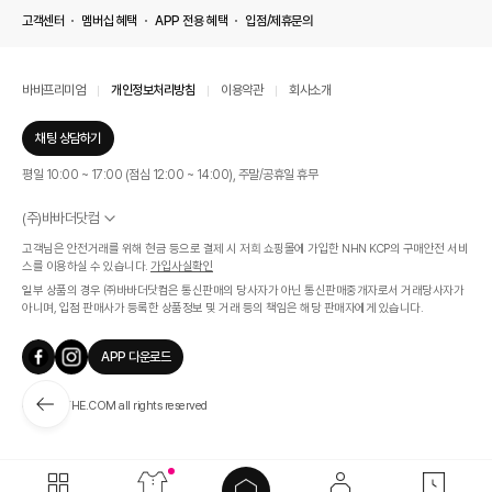
고객센터
멤버십 혜택
APP 전용 혜택
입점/제휴문의
바바프리미엄
개인정보처리방침
이용약관
회사소개
채팅 상담하기
평일 10:00 ~ 17:00 (점심 12:00 ~ 14:00), 주말/공휴일 휴무
(주)바바더닷컴
서울특별시 서초구 신반포로 339, 논현빌딩 (대표이사 : 문인식)
고객님은 안전거래를 위해 현금 등으로 결제 시 저희 쇼핑몰에 가입한 NHN KCP의 구매안전 서비
사업자 등록번호 569-86-01308
스를 이용하실 수 있습니다.
가입사실확인
통신판매업신고번호 제 2019 - 서울 서초 - 1268호
일부 상품의 경우 ㈜바바더닷컴은 통신판매의 당사자가 아닌 통신판매중개자로서 거래당사자가
개인정보관리책임자 : 김효영
아니며, 입점 판매사가 등록한 상품정보 및 거래 등의 책임은 해당 판매자에게 있습니다.
인증범위
온라인 쇼핑몰 서비스(바바더닷컴)
APP 다운로드
유효기간
2024.07.17 ~ 2027.07.16
ⓒ BABATHE.COM all rights reserved