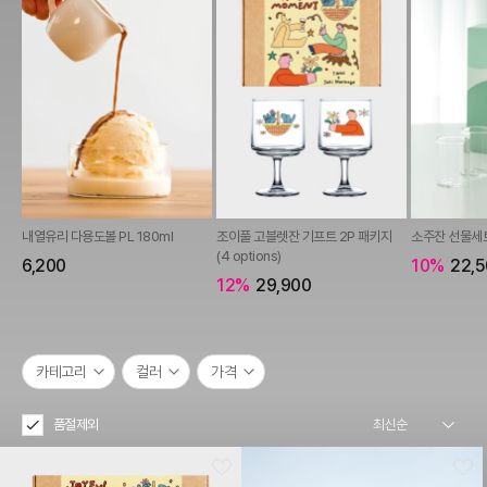
내열유리 다용도볼 PL 180ml
조이풀 고블렛잔 기프트 2P 패키지
소주잔 선물세트
(4 options)
6,200
10%
22,5
12%
29,900
카테고리
컬러
가격
품절제외