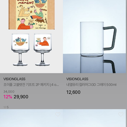
VISIONGLASS
VISIONGLASS
조이풀 고블렛잔 기프트 2P 패키지 (4 options)
내열유리 컬러머그GD 그레이 500ml
12,600
34,000
12%
29,900
5