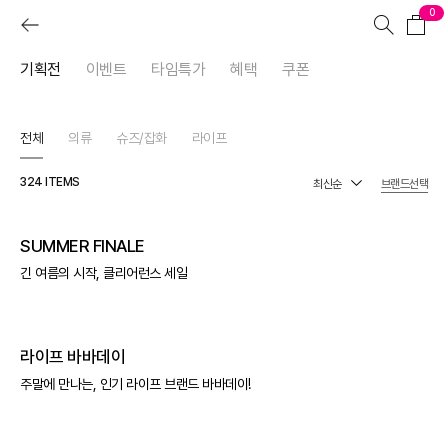
0
기획전
이벤트
타임특가
혜택
쿠폰
전체
의류
슈즈/잡화
라이프
324
ITEMS
브랜드선택
SUMMER FINALE
긴 여름의 시작, 클리어런스 세일
라이프 바바데이
주말에 만나는, 인기 라이프 브랜드 바바데이!