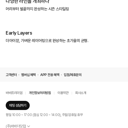
다양한 라인을 개최하다
머리부터 발끝까지 완성하는 시즌 스타일링
Early Layers
더아이잗, 가벼운 레이어링으로 완성하는 초가을의 균형.
고객센터
멤버십 혜택
APP 전용 혜택
입점/제휴문의
바바프리미엄
개인정보처리방침
이용약관
회사소개
채팅 상담하기
평일 10:00 ~ 17:00 (점심 12:00 ~ 14:00), 주말/공휴일 휴무
(주)바바더닷컴