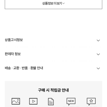
상품정보 더보기
상품고시정보
제품코드
언밸런스드 디테일 샌들힐
판매자 정보
제품 주소재
상품 상세이미지 참조
상호/대표자
(주)옐로우바나나 / 박진숙
배송 · 교환 · 반품 · 환불 안내
색상
상품 상세이미지 참조
브랜드
르쿠어에쿠어
상품별로 상품 특성 및 배송지에 따라 배송유형 및 소요
치수(발길이, 굽높이)
상품 상세이미지 참조
기간이 달라집니다.
사업자번호
240-81-01213
일부 주문상품 또는 예약상품의 경우 기본 배송일 외에
제조자, 수입품의 경우 수
추가 배송 소요일이 발생될 수 있습니다.
상품 상세이미지 참조
입자를 함께 표기
통신판매업 신고
제 2025-서울강남-05732 호
동일 브랜드의 상품이라도 상품별 출고일시가 달라 각각
배송정보
배송될 수 있습니다.
제조국
상품 상세이미지 참조
연락처
02-1899-6783
택배 배송기일은 재고상황, 택배사 사정 및 배송지(해외