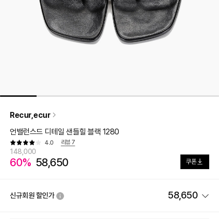
Recur,ecur
언밸런스드 디테일 샌들힐 블랙 1280
리뷰
7
4.0
148,000
60%
58,650
쿠폰
58,650
신규회원 할인가