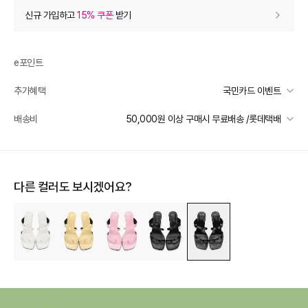
상품 할인
(자동적용)
신규 가입하고
15% 쿠폰
받기
53% 상품 할인
-79,000
0
등급 할인
e포인트
추가혜택
국민카드 이벤트
상품 쿠폰 할인
- 10,350
국민카드 이벤트
배송비
50,000원 이상 구매시 무료배송 /롯데택배
15% 쿠폰
- 10350
받기
선착순 2천명! 15만원 이상 구매 시, 5% 즉시 추가 할인
일반배송
장바구니 쿠폰
- 3,000
카드별 무이자 할부 안내
50000 미만
3,000
50000 이상
무료배송
다른 컬러도 보시겠어요?
[슈즈/잡화] 써머 시즌 한정 쿠폰
- 3,000
받기
배송 가능 지역
[슈즈/잡화] 써머 시즌 한정 쿠폰
- 1,000
받기
전국
프리미엄 웰컴쿠폰팩 (15%, 최대 10만원)
가입
추가 할인
0
e포인트 (보유 : 0P)
0