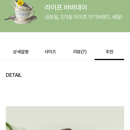
바바캐시 1% 할인
- 0
148,000
–
0
=
148,000
원
상세설명
사이즈
리뷰(
7
)
추천
DETAIL