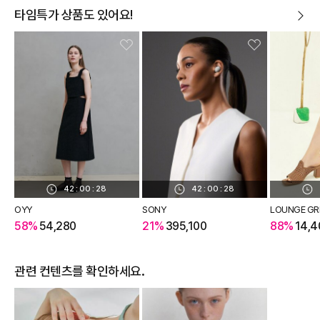
타임특가 상품도 있어요!
42
:
00
:
27
42
:
00
:
27
OYY
SONY
LOUNGE GR
58%
54,280
21%
395,100
88%
14,4
관련 컨텐츠를 확인하세요.