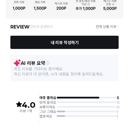
상품, 제주/도서산간지역)에 따라 약간의 지연이 발생할
수 있습니다.
취급시 주의사항
상품 상세이미지 참조
영업소재지
06011 서울 강남구 압구정로 461 1층 114호,115호
상품의 배송비는 공급업체의 정책에 따라 다르며, 공휴일
및 휴일은 배송이 불가합니다.
품질보증기준
상품 상세이미지 참조
상품하자 이외 사이즈, 색상교환 등 단순 변심에 의한 교
A/S 책임자와 전화번호
상품 상세이미지 참조
환/반품 택배비는 고객부담으로 왕복택배비가 발생합니
다. (전자상거래 등에서의 소비자보호에 관한 법률 제18
조(청약 철회등)9항에 의거 소비자의 사정에 의한 청약
본 상품 정보의 내용은 공정거래위원회 '상품정보제공고시'에 따라 판매자가 직접 등록한
철회 시 택배비는 소비자 부담입니다.)
것으로 해당 정보에 대한 책임은 판매자에게 있습니다.
결제완료 직후 즉시 주문취소는 ＂마이바바 > 취소/교
환/반품 신청"에서 직접 처리 가능합니다.
주문완료 후 재고 부족 등으로 인해 주문 취소 처리가 될
수도 있는 점 양해 부탁드립니다.
주문상태가 상품준비중인 경우 취소신청이 불가능합니
다.
취소/반품/교환 안내
교환 신청은 최초 1회에 한하며, 교환 배송 완료 후에는
추가 교환 신청은 불가합니다.
반품/교환은 미사용 제품에 한해 배송완료 후 7일 이내입
니다.
임의반품은 불가하오니 반드시 고객센터나 ＂마이바바
> 주문취소/교환/반품 신청"을 통해서 신청접수를 하시
기 바랍니다.
상품하자, 오배송의 경우 택배비 무료로 교환/반품이 가
능하지만 모니터의 색상차이, 착용감, 사이즈의 개인의