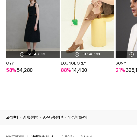
51
:
40
:
32
51
:
40
:
32
OYY
LOUNGE GREY
SONY
58%
54,280
88%
14,400
21%
395,
고객센터
멤버십 혜택
APP 전용 혜택
입점/제휴문의
바바프리미엄
개인정보처리방침
이용약관
회사소개