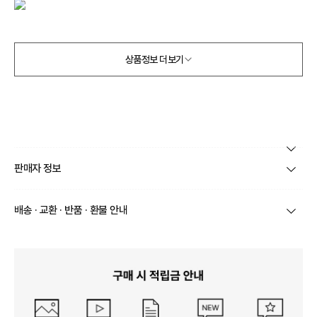
상품정보 더보기
본 상품 정보의 내용은 공정거래위원회 '상품정보제공고시'에 따라 판매자가 직접 등록한
판매자 정보
것으로 해당 정보에 대한 책임은 판매자에게 있습니다.
상호/대표자
주식회사 비이즈 / 이수진
배송 · 교환 · 반품 · 환불 안내
브랜드
멜로드그로힐
상품별로 상품 특성 및 배송지에 따라 배송유형 및 소요
기간이 달라집니다.
사업자번호
528-86-00064
일부 주문상품 또는 예약상품의 경우 기본 배송일 외에
추가 배송 소요일이 발생될 수 있습니다.
통신판매업 신고
제 2023-서울금천-1118호
동일 브랜드의 상품이라도 상품별 출고일시가 달라 각각
배송정보
배송될 수 있습니다.