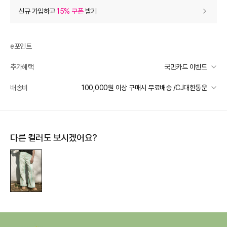
상품 할인
(자동적용)
신규 가입하고
15% 쿠폰
받기
0
등급 할인
e포인트
상품 쿠폰 할인
- 19,920
추가혜택
국민카드 이벤트
여성브랜드 8% 쿠폰
- 19920
받기
국민카드 이벤트
배송비
100,000원 이상 구매시 무료배송 /CJ대한통운
여성브랜드 8% 쿠폰
- 19920
받기
선착순 2천명! 15만원 이상 구매 시, 5% 즉시 추가 할인
여성브랜드 8% 쿠폰
- 19920
받기
일반배송
카드별 무이자 할부 안내
100000 미만
2,500
100000 이상
무료배송
추가 할인
0
다른 컬러도 보시겠어요?
배송 가능 지역
e포인트 (보유 : 0P)
0
전국
바바캐시 1% 할인
- 0
249,000
–
0
=
249,000
원