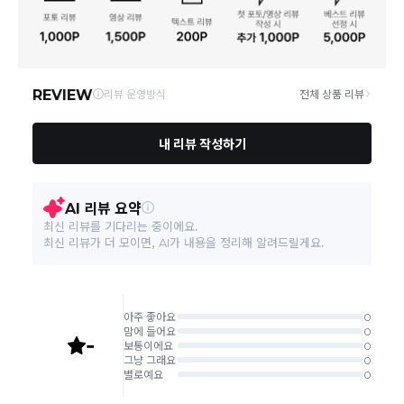
연락처
070-4015-9375
택배 배송기일은 재고상황, 택배사 사정 및 배송지(해외
상품, 제주/도서산간지역)에 따라 약간의 지연이 발생할
수 있습니다.
영업소재지
07208 서울 영등포구 선유로49길 23 4층 414호
상품의 배송비는 공급업체의 정책에 따라 다르며, 공휴일
및 휴일은 배송이 불가합니다.
상품하자 이외 사이즈, 색상교환 등 단순 변심에 의한 교
환/반품 택배비는 고객부담으로 왕복택배비가 발생합니
다. (전자상거래 등에서의 소비자보호에 관한 법률 제18
조(청약 철회등)9항에 의거 소비자의 사정에 의한 청약
철회 시 택배비는 소비자 부담입니다.)
결제완료 직후 즉시 주문취소는 ＂마이바바 > 취소/교
환/반품 신청"에서 직접 처리 가능합니다.
주문완료 후 재고 부족 등으로 인해 주문 취소 처리가 될
수도 있는 점 양해 부탁드립니다.
주문상태가 상품준비중인 경우 취소신청이 불가능합니
다.
취소/반품/교환 안내
교환 신청은 최초 1회에 한하며, 교환 배송 완료 후에는
추가 교환 신청은 불가합니다.
반품/교환은 미사용 제품에 한해 배송완료 후 7일 이내입
니다.
임의반품은 불가하오니 반드시 고객센터나 ＂마이바바
> 주문취소/교환/반품 신청"을 통해서 신청접수를 하시
기 바랍니다.
상품하자, 오배송의 경우 택배비 무료로 교환/반품이 가