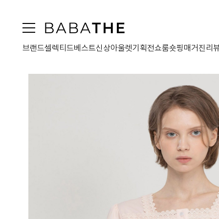
브랜드
셀렉티드
베스트
신상
아울렛
기획전
쇼룸
숏핑
매거진
리