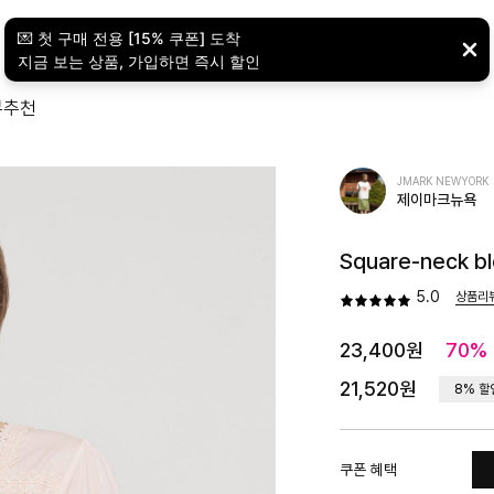
뷰
추천
JMARK NEWYORK
제이마크뉴욕
Square-neck bl
5.0
상품리
23,400원
70%
21,520원
8% 할
쿠폰 혜택