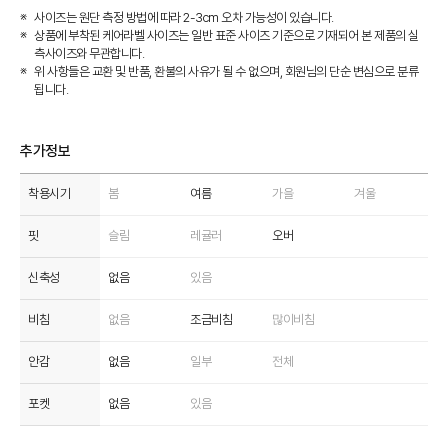
사이즈는 원단 측정 방법에 따라 2-3cm 오차 가능성이 있습니다.
상품에 부착된 케어라벨 사이즈는 일반 표준 사이즈 기준으로 기재되어 본 제품의 실
측사이즈와 무관합니다.
위 사항들은 교환 및 반품, 환불의 사유가 될 수 없으며, 회원님의 단순 변심으로 분류
됩니다.
추가정보
착용시기
봄
여름
가을
겨울
핏
슬림
레귤러
오버
신축성
없음
있음
비침
없음
조금비침
많이비침
안감
없음
일부
전체
포켓
없음
있음