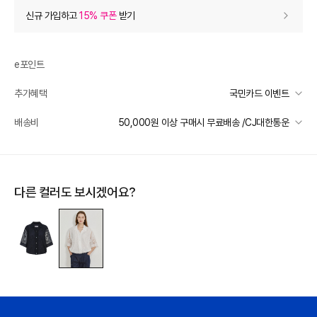
상품 할인
(자동적용)
신규 가입하고
15% 쿠폰
받기
75% 상품 할인
-373,500
0
등급 할인
e포인트
추가혜택
국민카드 이벤트
상품 쿠폰 할인
- 12,450
국민카드 이벤트
배송비
50,000원 이상 구매시 무료배송 /CJ대한통운
[아이잗바바OUTLET] 8월 상품쿠폰 10%
- 12450
받기
선착순 2천명! 15만원 이상 구매 시, 5% 즉시 추가 할인
일반배송
추가 할인
0
카드별 무이자 할부 안내
50000 미만
3,000
50000 이상
무료배송
다른 컬러도 보시겠어요?
e포인트 (보유 : 0P)
0
제주 도서산간 지역
추가 배송비 책정
바바캐시 1% 할인
- 0
배송 가능 지역
전국
498,000
–
0
=
498,000
원