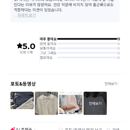
(
반송지: 경기도 여주시 점동면 장여로 545(원부리 204-6번지)
바바패션 물류센터
)
교환은 같은 제품의 한하여 사이즈만 가능합니다.
교환 접수 후 품절이 발생 될 수 있으며, 이로 인한 무상 환불처리는 불가능
합니다.
같은 주문번호의 반품시에만 합포장 해주셔야 하며, 개별 포장시에
는 추가 접수 요청을 해주셔야 가능합니다.(별도입고시 택배비 추가
발생)
취소/교환/
같은 주문번호의 상품을 부분 발송 받아보셨어도 반품시에는 합포
반품
장 해주셔야 추가 택배비 발생되지 않습니다.
맞교환은 불가능
하며, 수령하신 상품이 반송지로 입고된 후 요청하
신 교환상품이 배송됩니다.
사이즈 및 디자인, 색상으로 인한 반품은 제품의 불량이 아닌 부분
으로 제품하자로 접수하여 보내주시는경우 택배비 차감 후 환불 진
행되는점 참고부탁드립니다.
제품의 불량, 오배송으로 인한 교환/반품 시 택배비는 본사에서 부
담하며, 상품 확인 후 처리해드리고 있습니다.
(수령 후 3일 내 고객센터 또는 1:1게시판으로 신청해주시기 바랍니
다.)
교환/반품이 불가능한 경우
교환/반품 가능 기간을 초과하였을 경우
고객님의 귀책 사유로 상품이 훼손된 경우
시간의 경과 또는 일부 소비자에 의해 재판매가 곤란할 정도로 상품
등의 가치가 현저히 감소된 경우