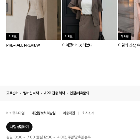
기획전
기획전
매거진
PRE-FALL PREVIEW
아이잗바바 X 러브니
이달의 신상, 
고객센터
멤버십 혜택
APP 전용 혜택
입점/제휴문의
바바프리미엄
개인정보처리방침
이용약관
회사소개
채팅 상담하기
평일 10:00 ~ 17:00 (점심 12:00 ~ 14:00), 주말/공휴일 휴무