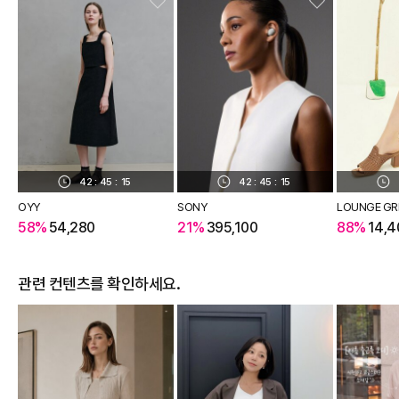
42
:
45
:
14
42
:
45
:
14
OYY
SONY
LOUNGE GR
58%
54,280
21%
395,100
88%
14,4
관련 컨텐츠를 확인하세요.