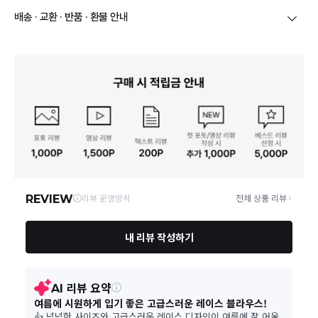
상호/대표자
(주)바바패션_아이잗바바(OUTLET) / 문장우
배송 · 교환 · 반품 · 환불 안내
브랜드
아이잗바바(OUTLET)
당일
오전 8시 이후 주문
건의 경우
익일 주문서 확인
후 배송이 이루
어집니다.
사업자번호
211-86-30525
빠른 배송을 위해 준비되는 상품부터
부분 발송
진행 될 수 있습니
다.
통신판매업 신고
20190163
당사 계약택배는 CJ대한통운이며, 배송비는 5만원 이상 구매 시 배
배송
송비는 무료이나, 도서 산간은 추가 배송비/도선료가 발생합니다.
연락처
결제완료 후 평균 3~5일(토요일 및 공휴일 제외) 이내에 배송 시작
02-1800-8878
되며, 매장 수급 제품의 경우에는 7~10일정도 소요될 수 있습니다.
일부 상품의 경우
매장에서 직접 배송
이 이루어지며
대한통운 외 타
영업소재지
06531 서울 서초구 신반포로 339 논현빌딩
택배로 배송
이 이루어집니다.
주문취소는 '주문접수' 상태에서만 가능합니다.
오프라인 동시판매로 인해 결제 후 재고부족으로 인한 품절 취소가 발생
될 수 있습니다.
교환/반품 접수는
수령 후 익일부터 사이트에서 직접 접수
가능하
며, 제품
배송완료
일로부터
7일 이내
에만 가능합니다.(7일 이후는
반품불가합니다)
'구매확정' 클릭한 경우 구매의사 반영이 되어 교환 및 반품이 불가
능하니 이점 참고해주시기 바랍니다.
사이트 접수시 자동 CJ대한통운 회수 진행되며, 타택배 착불로 보
내주시는경우 자동 반송됩니다.