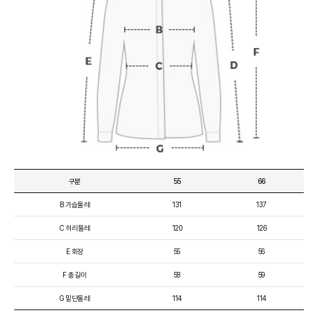
구분
55
66
B 가슴둘레
131
137
C 허리둘레
120
126
E 화장
55
56
F 총길이
58
59
G 밑단둘레
114
114