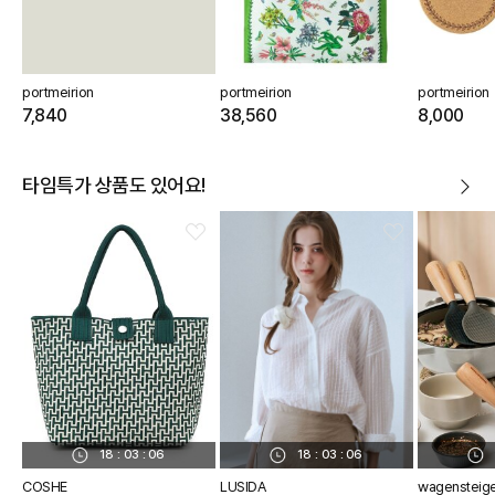
portmeirion
portmeirion
portmeirion
7,840
38,560
8,000
타임특가 상품도 있어요!
18
:
03
:
05
18
:
03
:
05
COSHE
LUSIDA
wagensteig