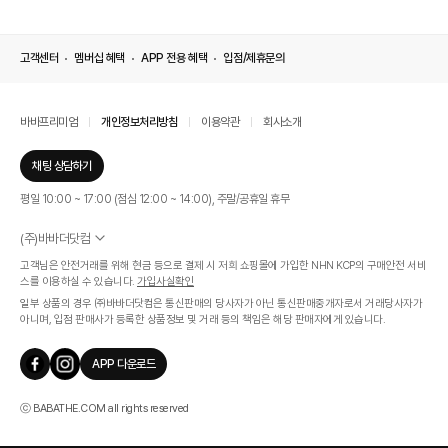
고객센터
멤버십 혜택
APP 전용 혜택
입점/제휴문의
바바프리미엄
개인정보처리방침
이용약관
회사소개
채팅 상담하기
평일 10:00 ~ 17:00 (점심 12:00 ~ 14:00), 주말/공휴일 휴무
(주)바바더닷컴
서울특별시 서초구 신반포로 339, 논현빌딩 (대표이사 : 문인식)
고객님은 안전거래를 위해 현금 등으로 결제 시 저희 쇼핑몰에 가입한 NHN KCP의 구매안전 서비
사업자 등록번호 569-86-01308
스를 이용하실 수 있습니다.
가입사실확인
통신판매업신고번호 제 2019 - 서울 서초 - 1268호
일부 상품의 경우 ㈜바바더닷컴은 통신판매의 당사자가 아닌 통신판매중개자로서 거래당사자가
개인정보관리책임자 : 김효영
아니며, 입점 판매사가 등록한 상품정보 및 거래 등의 책임은 해당 판매자에게 있습니다.
인증범위
온라인 쇼핑몰 서비스(바바더닷컴)
APP 다운로드
유효기간
2024.07.17 ~ 2027.07.16
ⓒ BABATHE.COM all rights reserved