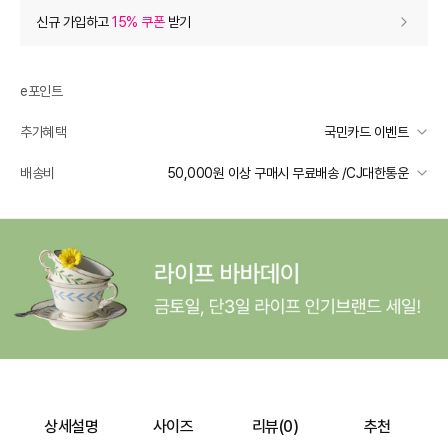
상품 할인
(자동적용)
신규 가입하고
15% 쿠폰
받기
20% 상품 할인
-4,040
0
등급 할인
e포인트
추가혜택
국민카드 이벤트
추가 할인
0
국민카드 이벤트
배송비
50,000원 이상 구매시 무료배송 /CJ대한통운
e포인트 (보유 : 0P)
0
선착순 2천명! 15만원 이상 구매 시, 5% 즉시 추가 할인
바바캐시 1% 할인
- 0
일반배송
카드별 무이자 할부 안내
50000 미만
4,000
50000 이상
무료배송
20,200
–
0
=
20,200
원
제주 도서산간 지역
추가 배송비 책정
배송 가능 지역
전국
상세설명
사이즈
리뷰(
0
)
추천