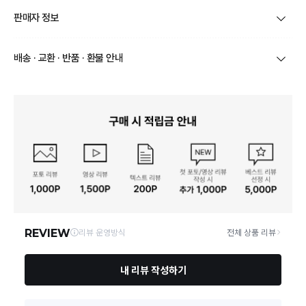
품명 및 모델명
[포트메리온]보타닉 블루 로우볼 13.5cm 1p
판매자 정보
재질
도자재
상호/대표자
㈜미래트레이딩 / 이창수
배송 · 교환 · 반품 · 환불 안내
구성품
로우볼 13.5cm 1p
브랜드
포트메리온
상품별로 상품 특성 및 배송지에 따라 배송유형 및 소요
크기
13.5 × 4 cm
기간이 달라집니다.
사업자번호
130-86-36327
일부 주문상품 또는 예약상품의 경우 기본 배송일 외에
동일모델의 출시연월
2006년 보타닉 블루 첫 출시
추가 배송 소요일이 발생될 수 있습니다.
통신판매업 신고
제 2012-경기부천-1066 호
동일 브랜드의 상품이라도 상품별 출고일시가 달라 각각
배송정보
배송될 수 있습니다.
제조자, 수입품의 경우 수
포트메리온 그룹 / (주)한미유나이티드
입자를 함께 표기
연락처
032-327-1856
택배 배송기일은 재고상황, 택배사 사정 및 배송지(해외
상품, 제주/도서산간지역)에 따라 약간의 지연이 발생할
수 있습니다.
제조국
중국
영업소재지
14622 경기 부천시 원미구 석천로 17 대영빌딩 1층~4층
상품의 배송비는 공급업체의 정책에 따라 다르며, 공휴일
및 휴일은 배송이 불가합니다.
「수입식품안전관리 특별
법」에 따른 수입기구·용기·
식품위생법에 따른 수입신고를 필함
상품하자 이외 사이즈, 색상교환 등 단순 변심에 의한 교
포장
환/반품 택배비는 고객부담으로 왕복택배비가 발생합니
다. (전자상거래 등에서의 소비자보호에 관한 법률 제18
제품 미사용 및 모든 제품라벨, 태그가 미손상/정상 상
조(청약 철회등)9항에 의거 소비자의 사정에 의한 청약
품질보증기준
태였을 경우 구입일로부터 1개월 이내 당사규정에 따라
철회 시 택배비는 소비자 부담입니다.)
환불 및 교환 가능
결제완료 직후 즉시 주문취소는 ＂마이바바 > 취소/교