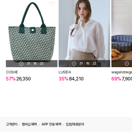
31
:
18
:
21
31
:
18
:
21
COSHE
LUSIDA
wagensteig
57%
26,350
35%
84,210
69%
7,90
고객센터
멤버십 혜택
APP 전용 혜택
입점/제휴문의