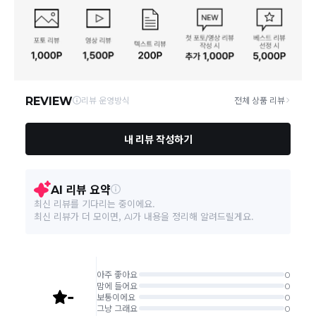
통신판매업 신고
제 2023-서울금천-1118호
동일 브랜드의 상품이라도 상품별 출고일시가 달라 각각
배송정보
배송될 수 있습니다.
연락처
070-4015-9375
택배 배송기일은 재고상황, 택배사 사정 및 배송지(해외
상품, 제주/도서산간지역)에 따라 약간의 지연이 발생할
수 있습니다.
영업소재지
07208 서울 영등포구 선유로49길 23 4층 414호
상품의 배송비는 공급업체의 정책에 따라 다르며, 공휴일
및 휴일은 배송이 불가합니다.
상품하자 이외 사이즈, 색상교환 등 단순 변심에 의한 교
환/반품 택배비는 고객부담으로 왕복택배비가 발생합니
다. (전자상거래 등에서의 소비자보호에 관한 법률 제18
조(청약 철회등)9항에 의거 소비자의 사정에 의한 청약
철회 시 택배비는 소비자 부담입니다.)
결제완료 직후 즉시 주문취소는 ＂마이바바 > 취소/교
환/반품 신청"에서 직접 처리 가능합니다.
주문완료 후 재고 부족 등으로 인해 주문 취소 처리가 될
수도 있는 점 양해 부탁드립니다.
주문상태가 상품준비중인 경우 취소신청이 불가능합니
다.
취소/반품/교환 안내
교환 신청은 최초 1회에 한하며, 교환 배송 완료 후에는
추가 교환 신청은 불가합니다.
반품/교환은 미사용 제품에 한해 배송완료 후 7일 이내입
니다.
임의반품은 불가하오니 반드시 고객센터나 ＂마이바바
> 주문취소/교환/반품 신청"을 통해서 신청접수를 하시