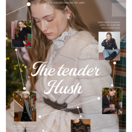
e포인트 (보유 : 0P)
0
바바캐시 1% 할인
- 0
94,000
–
0
=
94,000
원