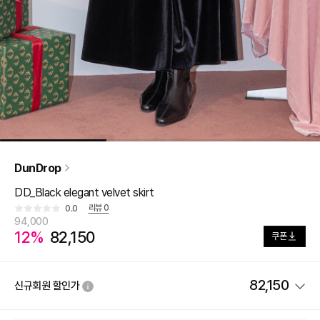
DunDrop
DD_Black elegant velvet skirt
리뷰
0
0.0
94,000
12%
82,150
쿠폰
82,150
신규회원 할인가