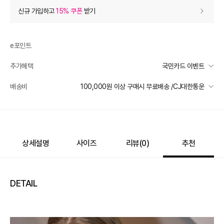
상품 할인
(자동적용)
신규 가입하고
15% 쿠폰
받기
5% 상품 할인
-4,700
0
등급 할인
e포인트
추가혜택
국민카드 이벤트
상품 쿠폰 할인
- 7,150
국민카드 이벤트
배송비
100,000원 이상 구매시 무료배송 /CJ대한통운
여성브랜드 8% 쿠폰
- 7150
받기
선착순 2천명! 15만원 이상 구매 시, 5% 즉시 추가 할인
여성브랜드 8% 쿠폰
- 7150
받기
일반배송
여성브랜드 8% 쿠폰
- 7150
받기
카드별 무이자 할부 안내
100000 미만
3,000
100000 이상
무료배송
제주 도서산간 지역
추가 배송비 책정
상세설명
사이즈
리뷰(
0
)
추천
장바구니 쿠폰
- 4,929
배송 가능 지역
[썸머 피날레] 셀렉티드
- 4,929
받기
전국
프리미엄 웰컴쿠폰팩 (15%, 최대 10만원)
가입
DETAIL
추가 할인
0