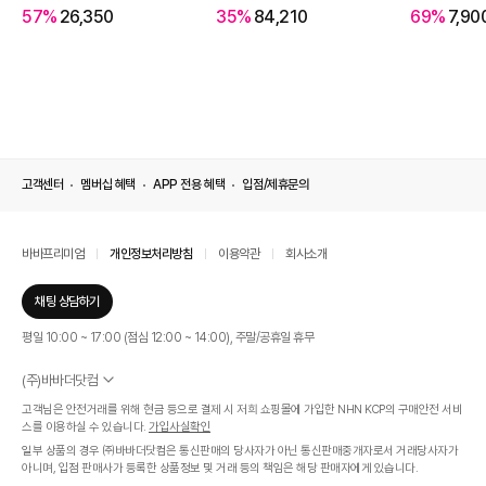
57%
26,350
35%
84,210
69%
7,90
고객센터
멤버십 혜택
APP 전용 혜택
입점/제휴문의
바바프리미엄
개인정보처리방침
이용약관
회사소개
채팅 상담하기
평일 10:00 ~ 17:00 (점심 12:00 ~ 14:00), 주말/공휴일 휴무
(주)바바더닷컴
서울특별시 서초구 신반포로 339, 논현빌딩 (대표이사 : 문인식)
고객님은 안전거래를 위해 현금 등으로 결제 시 저희 쇼핑몰에 가입한 NHN KCP의 구매안전 서비
사업자 등록번호 569-86-01308
스를 이용하실 수 있습니다.
가입사실확인
통신판매업신고번호 제 2019 - 서울 서초 - 1268호
일부 상품의 경우 ㈜바바더닷컴은 통신판매의 당사자가 아닌 통신판매중개자로서 거래당사자가
개인정보관리책임자 : 김효영
아니며, 입점 판매사가 등록한 상품정보 및 거래 등의 책임은 해당 판매자에게 있습니다.