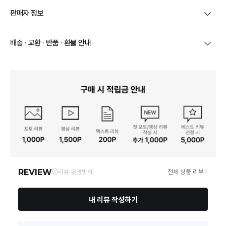
품목 및 제품명
린넨스프레이100
판매자 정보
용도 및 제형
실내공간용,물체용 / 분무기형
상호/대표자
한국디자인캔들연구(KCRA) / 이소영
배송 · 교환 · 반품 · 환불 안내
제조연월 및 유통기한
제조년월로부터 36개월 (제조년월 별도표기)
브랜드
비페이퍼
상품별로 상품 특성 및 배송지에 따라 배송유형 및 소요
중량ㆍ용량ㆍ매수ㆍ크기
100ml
기간이 달라집니다.
사업자번호
140-01-45001
일부 주문상품 또는 예약상품의 경우 기본 배송일 외에
효과ㆍ효능
해당사항 없음
추가 배송 소요일이 발생될 수 있습니다.
통신판매업 신고
제 2025-경기광명-0285 호
동일 브랜드의 상품이라도 상품별 출고일시가 달라 각각
배송정보
배송될 수 있습니다.
수입자(수입제품에 한함),
(주)르센
제조국 및 제조사
연락처
02-333-9382
택배 배송기일은 재고상황, 택배사 사정 및 배송지(해외
상품, 제주/도서산간지역)에 따라 약간의 지연이 발생할
수 있습니다.
어린이보호포장 대상 제품
영업소재지
14353 경기 광명시 일직로 43 GIDC광명역 C동 1505호
해당사항 없음
유무
상품의 배송비는 공급업체의 정책에 따라 다르며, 공휴일
및 휴일은 배송이 불가합니다.
제품에 사용된 화학물질 명
상세내용 참조
칭
상품하자 이외 사이즈, 색상교환 등 단순 변심에 의한 교
환/반품 택배비는 고객부담으로 왕복택배비가 발생합니
다. (전자상거래 등에서의 소비자보호에 관한 법률 제18
사용상 주의사항
상세내용 참조
조(청약 철회등)9항에 의거 소비자의 사정에 의한 청약
철회 시 택배비는 소비자 부담입니다.)
안전기준적합확인신고 번
결제완료 직후 즉시 주문취소는 ＂마이바바 > 취소/교
호 또는 안전확인대상생활
DB20-13-0209