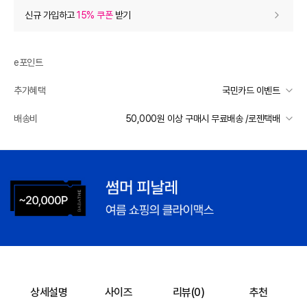
상품 할인
(자동적용)
신규 가입하고
15% 쿠폰
받기
28% 상품 할인
-7,000
0
등급 할인
e포인트
추가혜택
국민카드 이벤트
추가 할인
0
국민카드 이벤트
배송비
50,000원 이상 구매시 무료배송 /로젠택배
e포인트 (보유 : 0P)
0
선착순 2천명! 15만원 이상 구매 시, 5% 즉시 추가 할인
바바캐시 1% 할인
- 0
일반배송
카드별 무이자 할부 안내
50000 미만
2,800
50000 이상
무료배송
25,000
–
0
=
25,000
원
배송 가능 지역
전국
상세설명
사이즈
리뷰(
0
)
추천