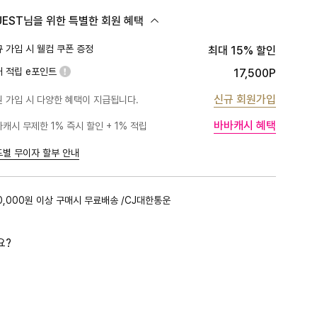
UEST님을 위한 특별한 회원 혜택
 가입 시 웰컴 쿠폰 증정
최대 15% 할인
대 적립 e포인트
17,500P
신규 회원가입
 가입 시 다양한 혜택이 지급됩니다.
바바캐시 혜택
캐시 무제한 1% 즉시 할인 + 1% 적립
PLATINUM
1%
BLACK
1%
드별 무이자 할부 안내
GOLD
1%
RED
1%
0,000원 이상 구매시 무료배송 /CJ대한통운
PINK
0.5%
요?