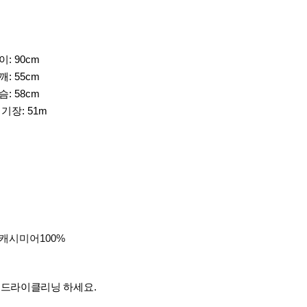
이: 90cm
깨: 55cm
슴: 58cm
기장: 51m
 캐시미어100%
시
드라이클리닝
하세요.