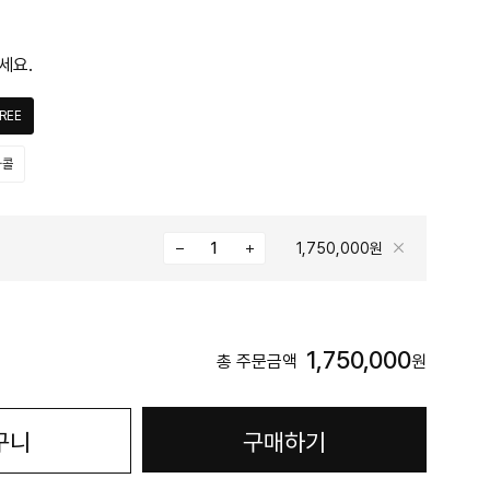
세요.
REE
차콜
1,750,000원
1,750,000
총 주문금액
원
구니
구매하기