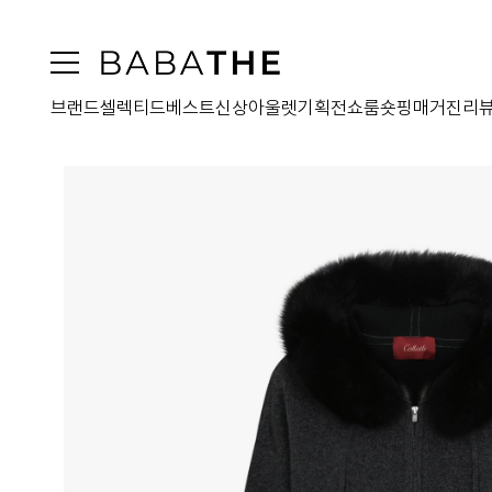
브랜드
셀렉티드
베스트
신상
아울렛
기획전
쇼룸
숏핑
매거진
리