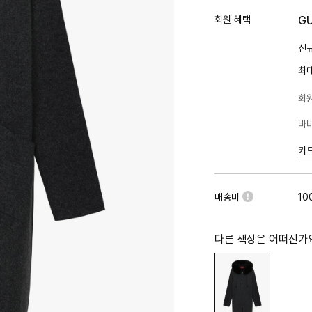
회원 혜택
G
신규
최
회원
바바
카
배송비
10
다른 색상은 어떠신가