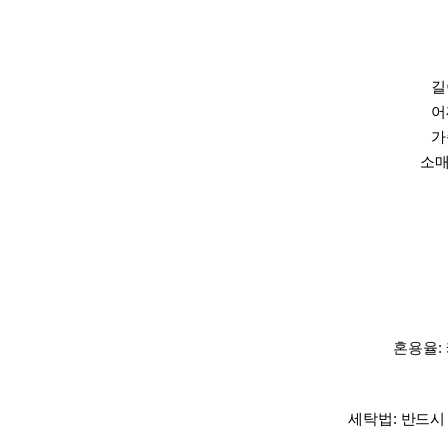
길
어
가
소매
혼용율:
세탁법:
반드