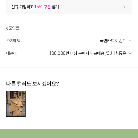
상품 할인
(자동적용)
신규 가입하고
15% 쿠폰
받기
5% 상품 할인
-19,450
0
등급 할인
e포인트
추가혜택
국민카드 이벤트
상품 쿠폰 할인
- 29,570
국민카드 이벤트
배송비
100,000원 이상 구매시 무료배송 /CJ대한통운
여성브랜드 8% 쿠폰
- 29570
받기
선착순 2천명! 15만원 이상 구매 시, 5% 즉시 추가 할인
여성브랜드 8% 쿠폰
- 29570
받기
일반배송
여성브랜드 8% 쿠폰
- 29570
받기
카드별 무이자 할부 안내
100000 미만
3,000
100000 이상
무료배송
다른 컬러도 보시겠어요?
제주 도서산간 지역
추가 배송비 책정
장바구니 쿠폰
- 10,000
배송 가능 지역
[썸머 피날레] 셀렉티드
- 10,000
받기
전국
프리미엄 웰컴쿠폰팩 (15%, 최대 10만원)
가입
추가 할인
0