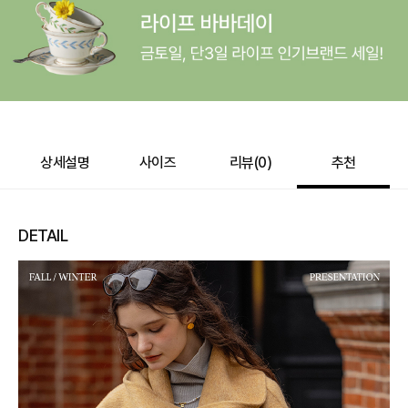
e포인트 (보유 : 0P)
0
바바캐시 1% 할인
- 0
389,000
–
0
=
389,000
원
상세설명
사이즈
리뷰(
0
)
추천
DETAIL