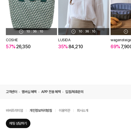
10
:
36
:
09
10
:
36
:
09
COSHE
LUSIDA
wagensteig
57%
26,350
35%
84,210
69%
7,90
고객센터
멤버십 혜택
APP 전용 혜택
입점/제휴문의
바바프리미엄
개인정보처리방침
이용약관
회사소개
채팅 상담하기