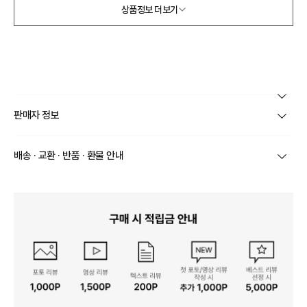
상품정보 더보기
본 상품 정보의 내용은 공정거래위원회 '상품정보제공고시'에 따라 판매자가 직접 등록한
판매자 정보
것으로 해당 정보에 대한 책임은 판매자에게 있습니다.
상호/대표자
주식회사 비이즈 / 이수진
배송 · 교환 · 반품 · 환불 안내
브랜드
데일리아트
상품별로 상품 특성 및 배송지에 따라 배송유형 및 소요
기간이 달라집니다.
사업자번호
528-86-00064
일부 주문상품 또는 예약상품의 경우 기본 배송일 외에
추가 배송 소요일이 발생될 수 있습니다.
통신판매업 신고
제 2023-서울금천-1118호
동일 브랜드의 상품이라도 상품별 출고일시가 달라 각각
배송정보
배송될 수 있습니다.
연락처
070-4015-9375
택배 배송기일은 재고상황, 택배사 사정 및 배송지(해외
상품, 제주/도서산간지역)에 따라 약간의 지연이 발생할
수 있습니다.
영업소재지
07208 서울 영등포구 선유로49길 23 4층 414호
상품의 배송비는 공급업체의 정책에 따라 다르며, 공휴일