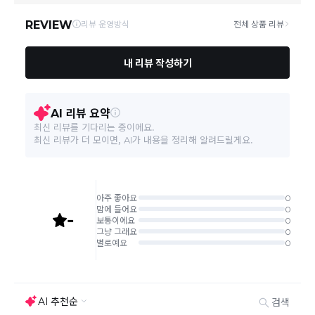
및 휴일은 배송이 불가합니다.
상품하자 이외 사이즈, 색상교환 등 단순 변심에 의한 교
환/반품 택배비는 고객부담으로 왕복택배비가 발생합니
다. (전자상거래 등에서의 소비자보호에 관한 법률 제18
조(청약 철회등)9항에 의거 소비자의 사정에 의한 청약
철회 시 택배비는 소비자 부담입니다.)
결제완료 직후 즉시 주문취소는 ＂마이바바 > 취소/교
환/반품 신청"에서 직접 처리 가능합니다.
주문완료 후 재고 부족 등으로 인해 주문 취소 처리가 될
수도 있는 점 양해 부탁드립니다.
주문상태가 상품준비중인 경우 취소신청이 불가능합니
다.
취소/반품/교환 안내
교환 신청은 최초 1회에 한하며, 교환 배송 완료 후에는
추가 교환 신청은 불가합니다.
반품/교환은 미사용 제품에 한해 배송완료 후 7일 이내입
니다.
임의반품은 불가하오니 반드시 고객센터나 ＂마이바바
> 주문취소/교환/반품 신청"을 통해서 신청접수를 하시
기 바랍니다.
상품하자, 오배송의 경우 택배비 무료로 교환/반품이 가
능하지만 모니터의 색상차이, 착용감, 사이즈의 개인의
선호도는 상품의 하자 사유가 아닙니다.
고객 부주의로 상품이 훼손, 변경된 경우 교환/반품이 불
가능 합니다.