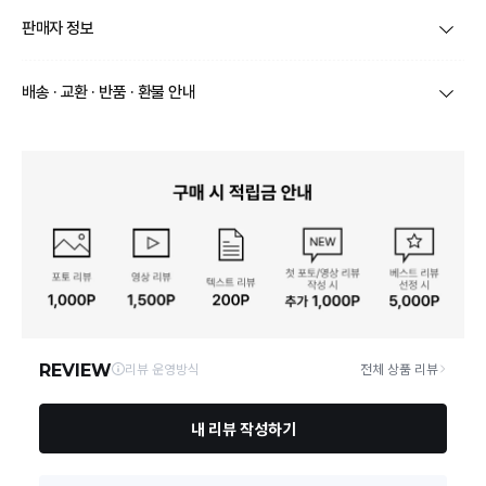
제품코드
CG-E041
판매자 정보
종류
귀걸이
상호/대표자
에이레퍼런스 / 이훈
배송 · 교환 · 반품 · 환불 안내
소재
Brass [ 18K Gold Plated ] [ White Gold Plated ]
브랜드
컨템포러리젠더
상품별로 상품 특성 및 배송지에 따라 배송유형 및 소요
치수
1.5cm [ 폭 ] 1.3cm [ 길이 ], Weight_ 12.6g
기간이 달라집니다.
사업자번호
453-21-01343
일부 주문상품 또는 예약상품의 경우 기본 배송일 외에
제조자, 수입품의 경우 수
추가 배송 소요일이 발생될 수 있습니다.
에이레퍼런스
입자를 함께 표기
통신판매업 신고
제 2024-서울강남-06723
동일 브랜드의 상품이라도 상품별 출고일시가 달라 각각
배송정보
배송될 수 있습니다.
제조국
대한민국
연락처
0507-1354-8346
택배 배송기일은 재고상황, 택배사 사정 및 배송지(해외
상품, 제주/도서산간지역)에 따라 약간의 지연이 발생할
수 있습니다.
제품 사용 후, 전용 케어 패브릭이 없으시다면, 극세사
영업소재지
06256 서울 강남구 도곡로13길 14 1층
천이나 안경 닦는 천으로 표면을 가볍게 문질러 먼지,
상품의 배송비는 공급업체의 정책에 따라 다르며, 공휴일
취급시 주의사항
땀, 기름기를 제거해 주세요. 다음 완전히 마른 상태에
및 휴일은 배송이 불가합니다.
서 부드러운 패브릭 파우치에 보관하시는 걸 추천 드립
니다.
상품하자 이외 사이즈, 색상교환 등 단순 변심에 의한 교
환/반품 택배비는 고객부담으로 왕복택배비가 발생합니
품질보증기준
공정거래위원회 고시 소비자 분쟁해결 기준에 따름
다. (전자상거래 등에서의 소비자보호에 관한 법률 제18
조(청약 철회등)9항에 의거 소비자의 사정에 의한 청약
철회 시 택배비는 소비자 부담입니다.)
A/S 책임자와 전화번호
컨템포러리젠더 고객센터 ㅣ 0507-1354-8346
결제완료 직후 즉시 주문취소는 ＂마이바바 > 취소/교