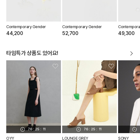
Contemporary Gender
Contemporary Gender
Contempora
44,200
52,700
49,300
타임특가 상품도 있어요!
76
:
25
:
11
76
:
25
:
11
OYY
LOUNGE GREY
SONY