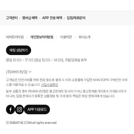
고객센터
멤버십 혜택
APP 전용 혜택
입점/제휴문의
바바프리미엄
개인정보처리방침
이용약관
회사소개
채팅 상담하기
평일 10:00 ~ 17:00 (점심 12:00 ~ 14:00), 주말/공휴일 휴무
(주)바바더닷컴
서울특별시 서초구 신반포로 339, 논현빌딩 (대표이사 : 문인식)
고객님은 안전거래를 위해 현금 등으로 결제 시 저희 쇼핑몰에 가입한 NHN KCP의 구매안전 서비
사업자 등록번호 569-86-01308
스를 이용하실 수 있습니다.
가입사실확인
통신판매업신고번호 제 2019 - 서울 서초 - 1268호
일부 상품의 경우 ㈜바바더닷컴은 통신판매의 당사자가 아닌 통신판매중개자로서 거래당사자가
개인정보관리책임자 : 김효영
아니며, 입점 판매사가 등록한 상품정보 및 거래 등의 책임은 해당 판매자에게 있습니다.
인증범위
온라인 쇼핑몰 서비스(바바더닷컴)
APP 다운로드
유효기간
2024.07.17 ~ 2027.07.16
ⓒ BABATHE.COM all rights reserved