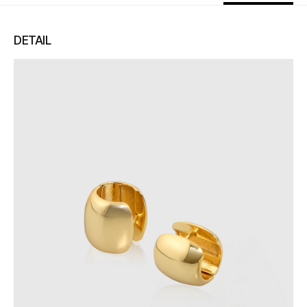
e포인트 (보유 : 0P)
0
바바캐시 1% 할인
- 0
DETAIL
52,000
–
0
=
52,000
원