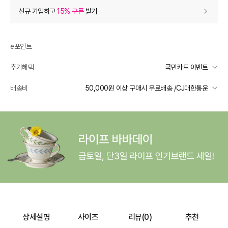
상품 할인
(자동적용)
신규 가입하고
15% 쿠폰
받기
12% 상품 할인
-6,000
0
등급 할인
e포인트
추가혜택
국민카드 이벤트
상품 쿠폰 할인
- 6,900
국민카드 이벤트
배송비
50,000원 이상 구매시 무료배송 /CJ대한통운
15% 쿠폰
- 6900
받기
선착순 2천명! 15만원 이상 구매 시, 5% 즉시 추가 할인
10% 쿠폰
- 4600
받기
일반배송
10% 쿠폰
- 4600
받기
카드별 무이자 할부 안내
50000 미만
3,300
50000 이상
무료배송
장바구니 쿠폰
- 1,000
배송 가능 지역
전국
[슈즈/잡화] 써머 시즌 한정 쿠폰
- 1,000
받기
프리미엄 웰컴쿠폰팩 (15%, 최대 10만원)
가입
추가 할인
0
상세설명
사이즈
리뷰(
0
)
추천